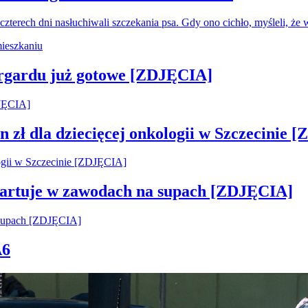
czterech dni nasłuchiwali szczekania psa. Gdy ono cichło, myśleli, że
argardu już gotowe [ZDJĘCIA]
 zł dla dziecięcej onkologii w Szczecinie 
startuje w zawodach na supach [ZDJĘCIA]
A6