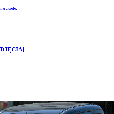
 właściciele…
[ZDJĘCIA]