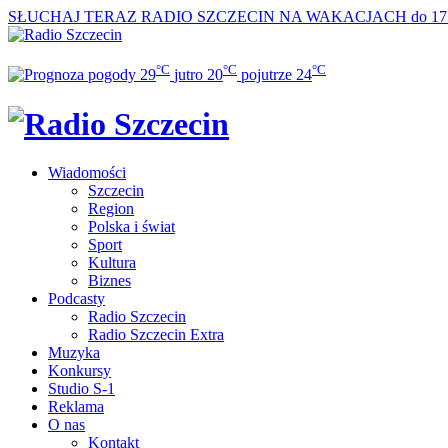
SŁUCHAJ TERAZ
RADIO SZCZECIN NA WAKACJACH do 17
°C
°C
°C
29
jutro
20
pojutrze
24
Wiadomości
Szczecin
Region
Polska i świat
Sport
Kultura
Biznes
Podcasty
Radio Szczecin
Radio Szczecin Extra
Muzyka
Konkursy
Studio S-1
Reklama
O nas
Kontakt