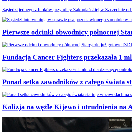
Sąsiedzi jednego z bloków przy ulicy Zakopiańskiej w Szczecinie od 
Pierwsze odcinki obwodnicy północnej St
Fundacja Cancer Fighters przekazała 1 mln
Ponad setka zawodników z całego świata 
Kolizja na węźle Kijewo i utrudnienia na 