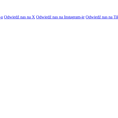
-u
Odwiedź nas na X
Odwiedź nas na Instagram-ie
Odwiedź nas na Ti