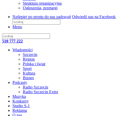
Struktura organizacyjna
Ogłoszenia, przetargi
Najlepiej po prostu do nas zadzwoń
Odwiedź nas na Facebook
Menu
510 777 222
Wiadomości
Szczecin
Region
Polska i świat
Sport
Kultura
Biznes
Podcasty
Radio Szczecin
Radio Szczecin Extra
Muzyka
Konkursy
Studio S-1
Reklama
O nas