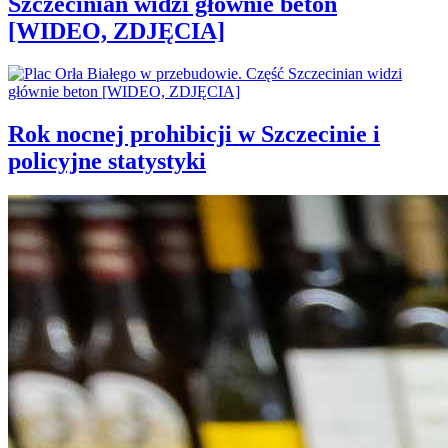
Szczecinian widzi głównie beton
[WIDEO, ZDJĘCIA]
Rok nocnej prohibicji w Szczecinie i
policyjne statystyki