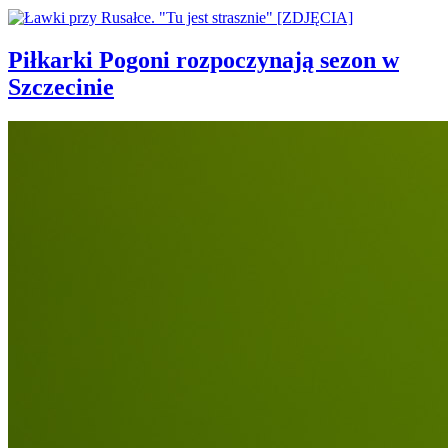
Piłkarki Pogoni rozpoczynają sezon w
Szczecinie