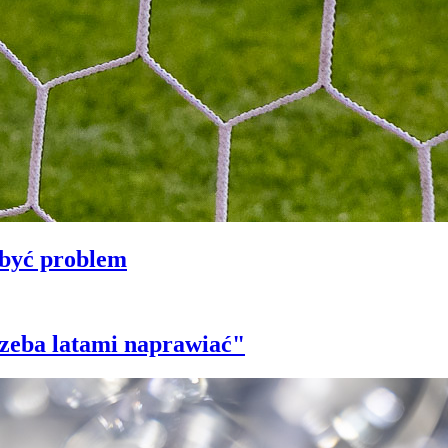
 być problem
trzeba latami naprawiać"