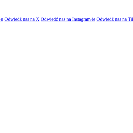
-u
Odwiedź nas na X
Odwiedź nas na Instagram-ie
Odwiedź nas na Ti