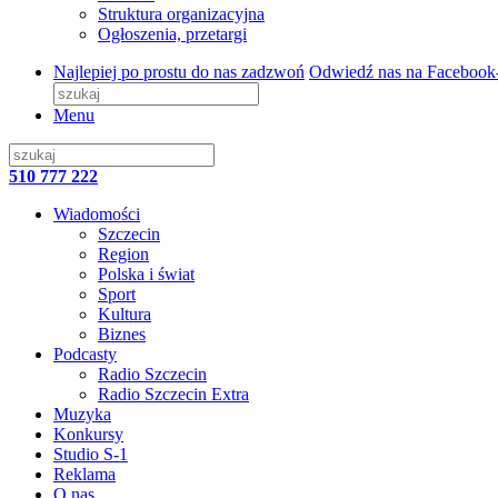
Struktura organizacyjna
Ogłoszenia, przetargi
Najlepiej po prostu do nas zadzwoń
Odwiedź nas na Facebook
Menu
510 777 222
Wiadomości
Szczecin
Region
Polska i świat
Sport
Kultura
Biznes
Podcasty
Radio Szczecin
Radio Szczecin Extra
Muzyka
Konkursy
Studio S-1
Reklama
O nas