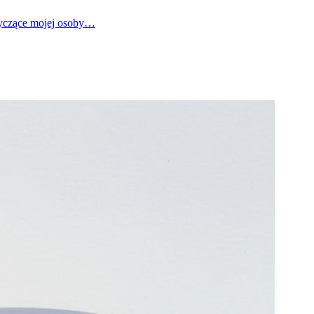
tyczące mojej osoby…