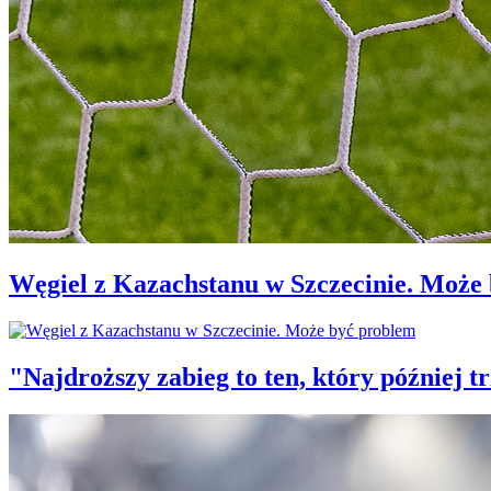
Węgiel z Kazachstanu w Szczecinie. Może
"Najdroższy zabieg to ten, który później 