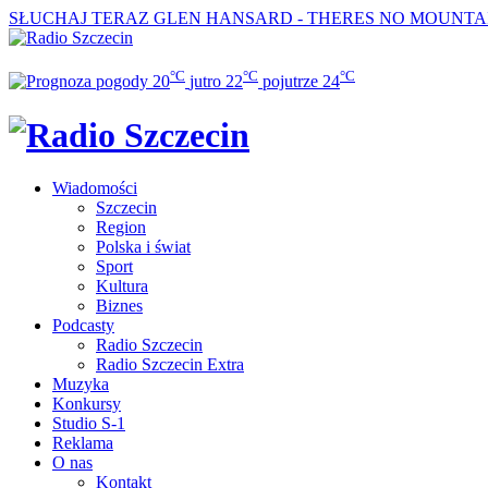
SŁUCHAJ TERAZ
GLEN HANSARD - THERES NO MOUNTA
°C
°C
°C
20
jutro
22
pojutrze
24
Wiadomości
Szczecin
Region
Polska i świat
Sport
Kultura
Biznes
Podcasty
Radio Szczecin
Radio Szczecin Extra
Muzyka
Konkursy
Studio S-1
Reklama
O nas
Kontakt