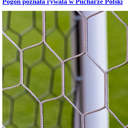
Pogoń poznała rywala w Pucharze Polski