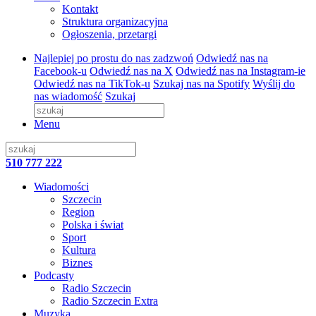
Kontakt
Struktura organizacyjna
Ogłoszenia, przetargi
Najlepiej po prostu do nas zadzwoń
Odwiedź nas na
Facebook-u
Odwiedź nas na X
Odwiedź nas na Instagram-ie
Odwiedź nas na TikTok-u
Szukaj nas na Spotify
Wyślij do
nas wiadomość
Szukaj
Menu
510 777 222
Wiadomości
Szczecin
Region
Polska i świat
Sport
Kultura
Biznes
Podcasty
Radio Szczecin
Radio Szczecin Extra
Muzyka