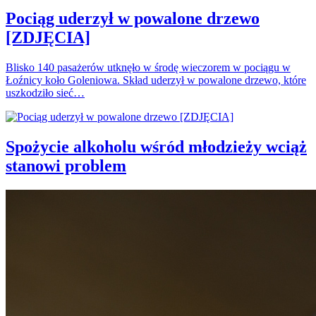
Pociąg uderzył w powalone drzewo
[ZDJĘCIA]
Blisko 140 pasażerów utknęło w środę wieczorem w pociągu w
Łoźnicy koło Goleniowa. Skład uderzył w powalone drzewo, które
uszkodziło sieć…
Spożycie alkoholu wśród młodzieży wciąż
stanowi problem