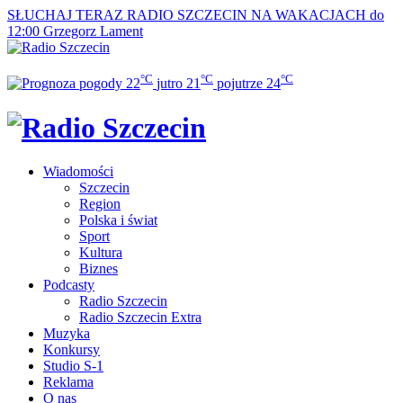
SŁUCHAJ TERAZ
RADIO SZCZECIN NA WAKACJACH do
12:00
Grzegorz Lament
°C
°C
°C
22
jutro
21
pojutrze
24
Wiadomości
Szczecin
Region
Polska i świat
Sport
Kultura
Biznes
Podcasty
Radio Szczecin
Radio Szczecin Extra
Muzyka
Konkursy
Studio S-1
Reklama
O nas