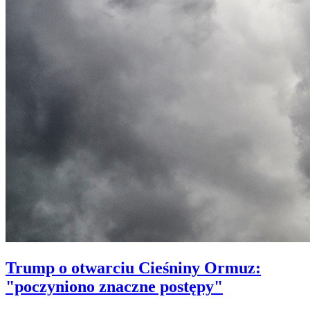
Trump o otwarciu Cieśniny Ormuz:
"poczyniono znaczne postępy"