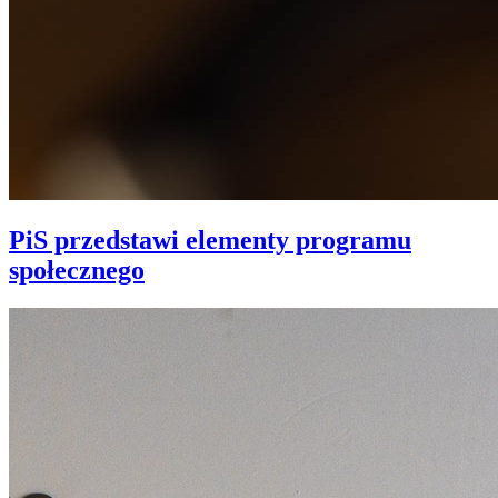
PiS przedstawi elementy programu
społecznego