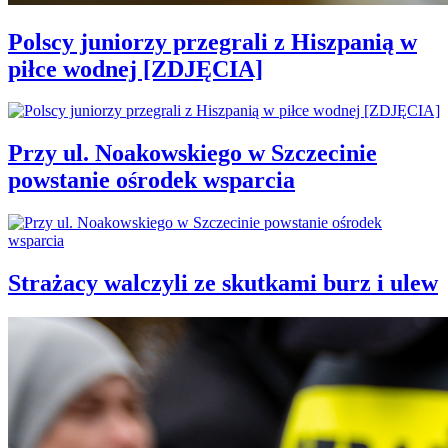
Polscy juniorzy przegrali z Hiszpanią w
piłce wodnej [ZDJĘCIA]
Przy ul. Noakowskiego w Szczecinie
powstanie ośrodek wsparcia
Strażacy walczyli ze skutkami burz i ulew