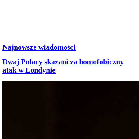
Najnowsze wiadomości
Dwaj Polacy skazani za homofobiczny
atak w Londynie