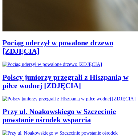
Pociąg uderzył w powalone drzewo
[ZDJĘCIA]
Polscy juniorzy przegrali z Hiszpanią w
piłce wodnej [ZDJĘCIA]
Przy ul. Noakowskiego w Szczecinie
powstanie ośrodek wsparcia