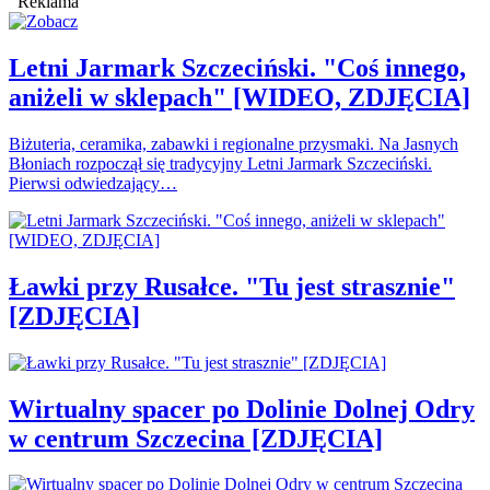
Reklama
Letni Jarmark Szczeciński. "Coś innego,
aniżeli w sklepach" [WIDEO, ZDJĘCIA]
Biżuteria, ceramika, zabawki i regionalne przysmaki. Na Jasnych
Błoniach rozpoczął się tradycyjny Letni Jarmark Szczeciński.
Pierwsi odwiedzający…
Ławki przy Rusałce. "Tu jest strasznie"
[ZDJĘCIA]
Wirtualny spacer po Dolinie Dolnej Odry
w centrum Szczecina [ZDJĘCIA]