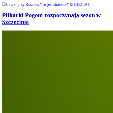
Piłkarki Pogoni rozpoczynają sezon w
Szczecinie