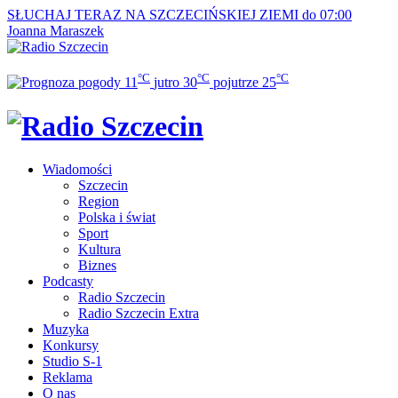
SŁUCHAJ TERAZ
NA SZCZECIŃSKIEJ ZIEMI do 07:00
Joanna Maraszek
°C
°C
°C
11
jutro
30
pojutrze
25
Wiadomości
Szczecin
Region
Polska i świat
Sport
Kultura
Biznes
Podcasty
Radio Szczecin
Radio Szczecin Extra
Muzyka
Konkursy
Studio S-1
Reklama
O nas