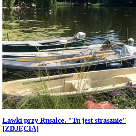
Ławki przy Rusałce. "Tu jest strasznie"
[ZDJĘCIA]