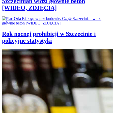
Szczecinian widzi głównie beton
[WIDEO, ZDJĘCIA]
Rok nocnej prohibicji w Szczecinie i
policyjne statystyki