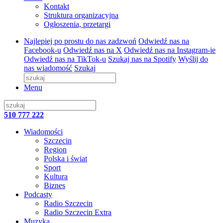
Kontakt
Struktura organizacyjna
Ogłoszenia, przetargi
Najlepiej po prostu do nas zadzwoń
Odwiedź nas na
Facebook-u
Odwiedź nas na X
Odwiedź nas na Instagram-ie
Odwiedź nas na TikTok-u
Szukaj nas na Spotify
Wyślij do
nas wiadomość
Szukaj
Menu
510 777 222
Wiadomości
Szczecin
Region
Polska i świat
Sport
Kultura
Biznes
Podcasty
Radio Szczecin
Radio Szczecin Extra
Muzyka