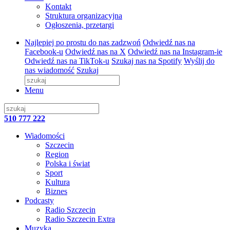
Kontakt
Struktura organizacyjna
Ogłoszenia, przetargi
Najlepiej po prostu do nas zadzwoń
Odwiedź nas na
Facebook-u
Odwiedź nas na X
Odwiedź nas na Instagram-ie
Odwiedź nas na TikTok-u
Szukaj nas na Spotify
Wyślij do
nas wiadomość
Szukaj
Menu
510 777 222
Wiadomości
Szczecin
Region
Polska i świat
Sport
Kultura
Biznes
Podcasty
Radio Szczecin
Radio Szczecin Extra
Muzyka