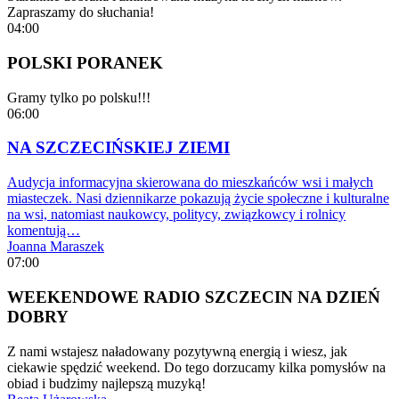
Zapraszamy do słuchania!
04:00
POLSKI PORANEK
Gramy tylko po polsku!!!
06:00
NA SZCZECIŃSKIEJ ZIEMI
Audycja informacyjna skierowana do mieszkańców wsi i małych
miasteczek. Nasi dziennikarze pokazują życie społeczne i kulturalne
na wsi, natomiast naukowcy, politycy, związkowcy i rolnicy
komentują…
Joanna Maraszek
07:00
WEEKENDOWE RADIO SZCZECIN NA DZIEŃ
DOBRY
Z nami wstajesz naładowany pozytywną energią i wiesz, jak
ciekawie spędzić weekend. Do tego dorzucamy kilka pomysłów na
obiad i budzimy najlepszą muzyką!