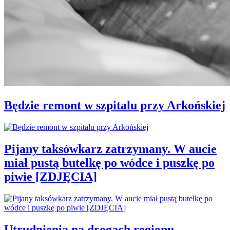
Będzie remont w szpitalu przy Arkońskiej
Pijany taksówkarz zatrzymany. W aucie
miał pustą butelkę po wódce i puszkę po
piwie [ZDJĘCIA]
Utrudnienia na drogach regionu