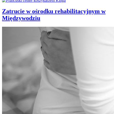
Zatrucie w ośrodku rehabilitacyjnym w
Międzywodziu