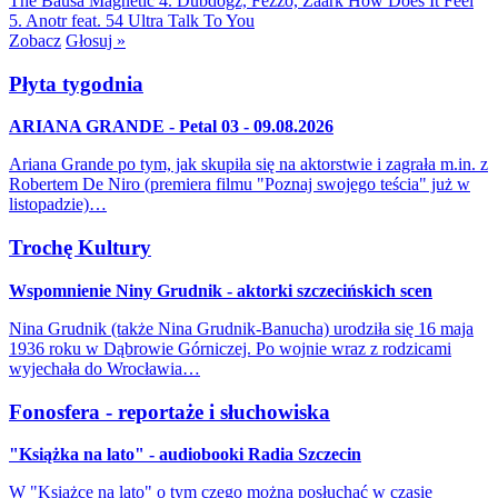
The Bausa
Magnetic
4. Dubdogz, Fezzo, Zaark
How Does It Feel
5. Anotr feat. 54 Ultra
Talk To You
Zobacz
Głosuj »
Płyta tygodnia
ARIANA GRANDE - Petal 03 - 09.08.2026
Ariana Grande po tym, jak skupiła się na aktorstwie i zagrała m.in. z
Robertem De Niro (premiera filmu "Poznaj swojego teścia" już w
listopadzie)…
Trochę Kultury
Wspomnienie Niny Grudnik - aktorki szczecińskich scen
Nina Grudnik (także Nina Grudnik-Banucha) urodziła się 16 maja
1936 roku w Dąbrowie Górniczej. Po wojnie wraz z rodzicami
wyjechała do Wrocławia…
Fonosfera - reportaże i słuchowiska
"Książka na lato" - audiobooki Radia Szczecin
W "Książce na lato" o tym czego można posłuchać w czasie