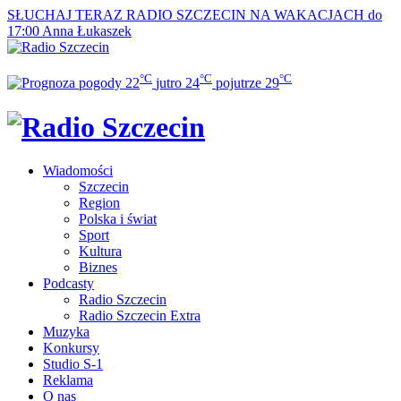
SŁUCHAJ TERAZ
RADIO SZCZECIN NA WAKACJACH do
17:00
Anna Łukaszek
°C
°C
°C
22
jutro
24
pojutrze
29
Wiadomości
Szczecin
Region
Polska i świat
Sport
Kultura
Biznes
Podcasty
Radio Szczecin
Radio Szczecin Extra
Muzyka
Konkursy
Studio S-1
Reklama
O nas