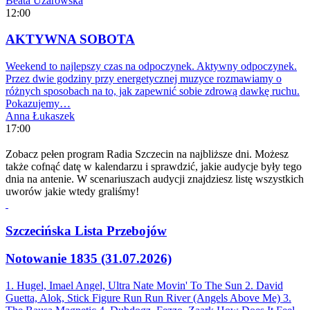
Beata Użarowska
12:00
AKTYWNA SOBOTA
Weekend to najlepszy czas na odpoczynek. Aktywny odpoczynek.
Przez dwie godziny przy energetycznej muzyce rozmawiamy o
różnych sposobach na to, jak zapewnić sobie zdrową dawkę ruchu.
Pokazujemy…
Anna Łukaszek
17:00
Zobacz pełen program Radia Szczecin na najbliższe dni. Możesz
także cofnąć datę w kalendarzu i sprawdzić, jakie audycje były tego
dnia na antenie. W scenariuszach audycji znajdziesz listę wszystkich
uworów jakie wtedy graliśmy!
Szczecińska Lista Przebojów
Notowanie 1835 (31.07.2026)
1. Hugel, Imael Angel, Ultra Nate
Movin' To The Sun
2. David
Guetta, Alok, Stick Figure
Run Run River (Angels Above Me)
3.