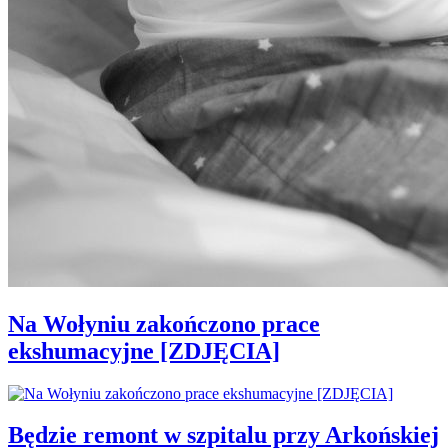
Na Wołyniu zakończono prace
ekshumacyjne [ZDJĘCIA]
Będzie remont w szpitalu przy Arkońskiej