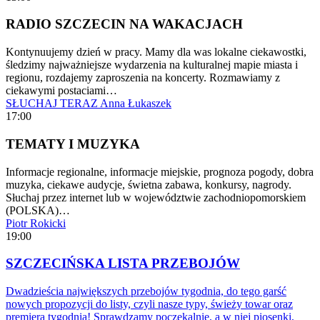
RADIO SZCZECIN NA WAKACJACH
Kontynuujemy dzień w pracy. Mamy dla was lokalne ciekawostki,
śledzimy najważniejsze wydarzenia na kulturalnej mapie miasta i
regionu, rozdajemy zaproszenia na koncerty. Rozmawiamy z
ciekawymi postaciami…
SŁUCHAJ TERAZ
Anna Łukaszek
17:00
TEMATY I MUZYKA
Informacje regionalne, informacje miejskie, prognoza pogody, dobra
muzyka, ciekawe audycje, świetna zabawa, konkursy, nagrody.
Słuchaj przez internet lub w województwie zachodniopomorskiem
(POLSKA)…
Piotr Rokicki
19:00
SZCZECIŃSKA LISTA PRZEBOJÓW
Dwadzieścia największych przebojów tygodnia, do tego garść
nowych propozycji do listy, czyli nasze typy, świeży towar oraz
premiera tygodnia! Sprawdzamy poczekalnię, a w niej piosenki,