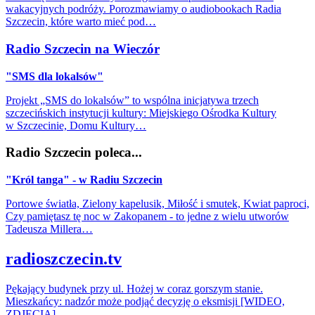
wakacyjnych podróży. Porozmawiamy o audiobookach Radia
Szczecin, które warto mieć pod…
Radio Szczecin na Wieczór
"SMS dla lokalsów"
Projekt „SMS do lokalsów” to wspólna inicjatywa trzech
szczecińskich instytucji kultury: Miejskiego Ośrodka Kultury
w Szczecinie, Domu Kultury…
Radio Szczecin poleca...
"Król tanga" - w Radiu Szczecin
Portowe światła, Zielony kapelusik, Miłość i smutek, Kwiat paproci,
Czy pamiętasz tę noc w Zakopanem - to jedne z wielu utworów
Tadeusza Millera…
radioszczecin.tv
Pękający budynek przy ul. Hożej w coraz gorszym stanie.
Mieszkańcy: nadzór może podjąć decyzję o eksmisji [WIDEO,
ZDJĘCIA]