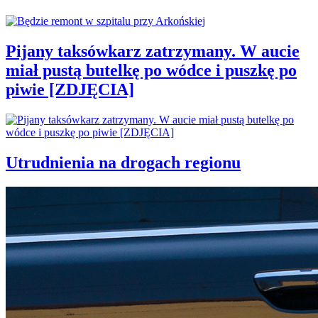
Pijany taksówkarz zatrzymany. W aucie
miał pustą butelkę po wódce i puszkę po
piwie [ZDJĘCIA]
Utrudnienia na drogach regionu