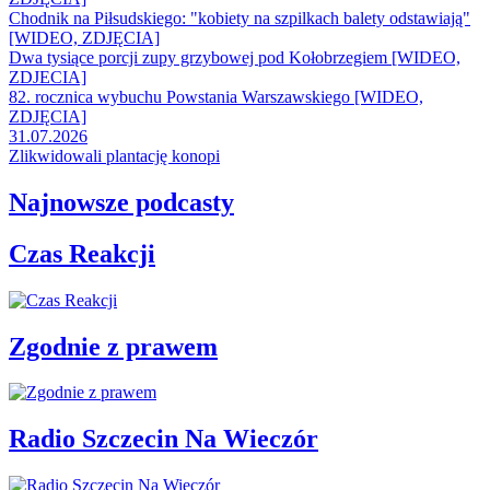
Chodnik na Piłsudskiego: "kobiety na szpilkach balety odstawiają"
[WIDEO, ZDJĘCIA]
Dwa tysiące porcji zupy grzybowej pod Kołobrzegiem [WIDEO,
ZDJECIA]
82. rocznica wybuchu Powstania Warszawskiego [WIDEO,
ZDJĘCIA]
31.07.2026
Zlikwidowali plantację konopi
Najnowsze podcasty
Czas Reakcji
Zgodnie z prawem
Radio Szczecin Na Wieczór