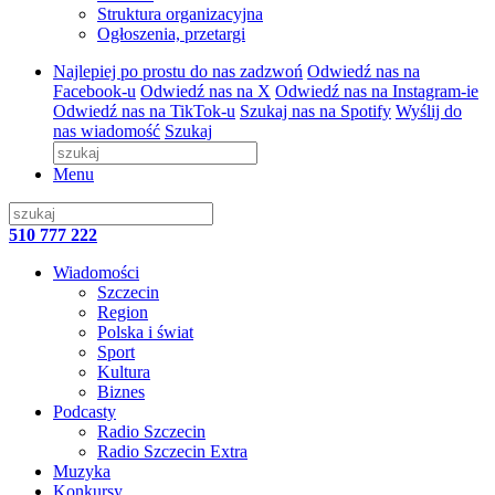
Struktura organizacyjna
Ogłoszenia, przetargi
Najlepiej po prostu do nas zadzwoń
Odwiedź nas na
Facebook-u
Odwiedź nas na X
Odwiedź nas na Instagram-ie
Odwiedź nas na TikTok-u
Szukaj nas na Spotify
Wyślij do
nas wiadomość
Szukaj
Menu
510 777 222
Wiadomości
Szczecin
Region
Polska i świat
Sport
Kultura
Biznes
Podcasty
Radio Szczecin
Radio Szczecin Extra
Muzyka
Konkursy