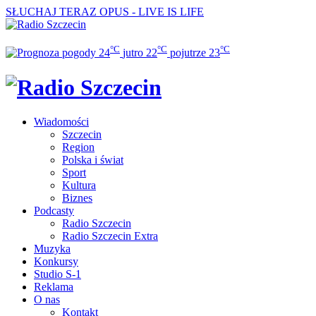
SŁUCHAJ TERAZ
OPUS - LIVE IS LIFE
°C
°C
°C
24
jutro
22
pojutrze
23
Wiadomości
Szczecin
Region
Polska i świat
Sport
Kultura
Biznes
Podcasty
Radio Szczecin
Radio Szczecin Extra
Muzyka
Konkursy
Studio S-1
Reklama
O nas
Kontakt