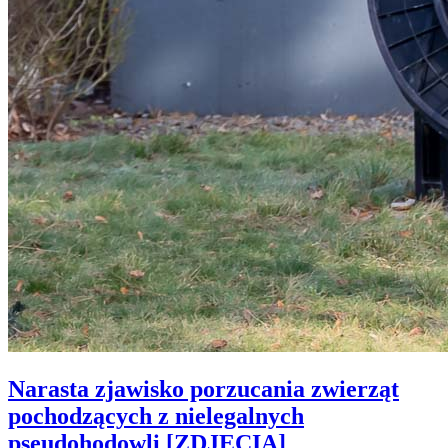
Narasta zjawisko porzucania zwierząt
pochodzących z nielegalnych
pseudohodowli [ZDJĘCIA]