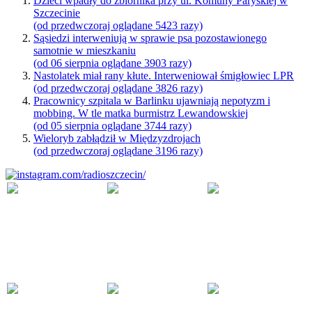
Dzieci wpadły do zbiornika przy ul. Komuny Paryskiej w
Szczecinie
(od przedwczoraj oglądane 5423 razy)
Sąsiedzi interweniują w sprawie psa pozostawionego
samotnie w mieszkaniu
(od 06 sierpnia oglądane 3903 razy)
Nastolatek miał rany kłute. Interweniował śmigłowiec LPR
(od przedwczoraj oglądane 3826 razy)
Pracownicy szpitala w Barlinku ujawniają nepotyzm i
mobbing. W tle matka burmistrz Lewandowskiej
(od 05 sierpnia oglądane 3744 razy)
Wieloryb zabłądził w Międzyzdrojach
(od przedwczoraj oglądane 3196 razy)