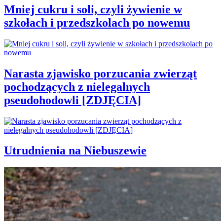
Mniej cukru i soli, czyli żywienie w
szkołach i przedszkolach po nowemu
Narasta zjawisko porzucania zwierząt
pochodzących z nielegalnych
pseudohodowli [ZDJĘCIA]
Utrudnienia na Niebuszewie