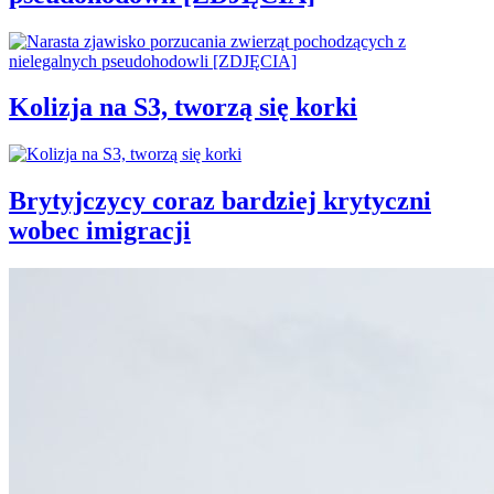
Kolizja na S3, tworzą się korki
Brytyjczycy coraz bardziej krytyczni
wobec imigracji