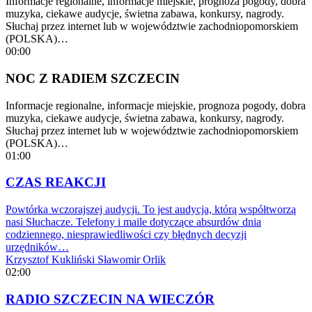
Informacje regionalne, informacje miejskie, prognoza pogody, dobra
muzyka, ciekawe audycje, świetna zabawa, konkursy, nagrody.
Słuchaj przez internet lub w województwie zachodniopomorskiem
(POLSKA)…
00:00
NOC Z RADIEM SZCZECIN
Informacje regionalne, informacje miejskie, prognoza pogody, dobra
muzyka, ciekawe audycje, świetna zabawa, konkursy, nagrody.
Słuchaj przez internet lub w województwie zachodniopomorskiem
(POLSKA)…
01:00
CZAS REAKCJI
Powtórka wczorajszej audycji. To jest audycja, którą współtworzą
nasi Słuchacze. Telefony i maile dotyczące absurdów dnia
codziennego, niesprawiedliwości czy błędnych decyzji
urzędników…
Krzysztof Kukliński
Sławomir Orlik
02:00
RADIO SZCZECIN NA WIECZÓR