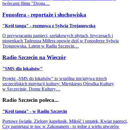
twórcami filmu "Droga…
Fonosfera - reportaże i słuchowiska
"Król tanga" - rozmowa z Sylwią Trojanowską
O przywracaniu pamięci, szelakowych płytach, bryczesach i
piosenkach Tadeusza Millera opowie dziś w Fonosferze Sylwia
Trojanowska. Latem w Radiu Szczecin…
Radio Szczecin na Wieczór
"SMS dla lokalsów"
Projekt „SMS do lokalsów” to wspólna inicjatywa trzech
szczecińskich instytucji kultury: Miejskiego Ośrodka Kultury
w Szczecinie, Domu Kultury…
Radio Szczecin poleca...
"Król tanga" - w Radiu Szczecin
Portowe światła, Zielony kapelusik, Miłość i smutek, Kwiat paproci,
Czy pamiętasz tę noc w Zakopanem - to jedne z wielu utworów