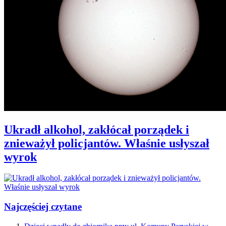
Ukradł alkohol, zakłócał porządek i
znieważył policjantów. Właśnie usłyszał
wyrok
Najczęściej czytane