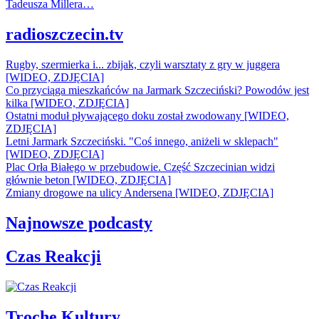
Tadeusza Millera…
radioszczecin.tv
Rugby, szermierka i... zbijak, czyli warsztaty z gry w juggera
[WIDEO, ZDJĘCIA]
Co przyciąga mieszkańców na Jarmark Szczeciński? Powodów jest
kilka [WIDEO, ZDJĘCIA]
Ostatni moduł pływającego doku został zwodowany [WIDEO,
ZDJĘCIA]
Letni Jarmark Szczeciński. "Coś innego, aniżeli w sklepach"
[WIDEO, ZDJĘCIA]
Plac Orła Białego w przebudowie. Część Szczecinian widzi
głównie beton [WIDEO, ZDJĘCIA]
Zmiany drogowe na ulicy Andersena [WIDEO, ZDJĘCIA]
Najnowsze podcasty
Czas Reakcji
Trochę Kultury