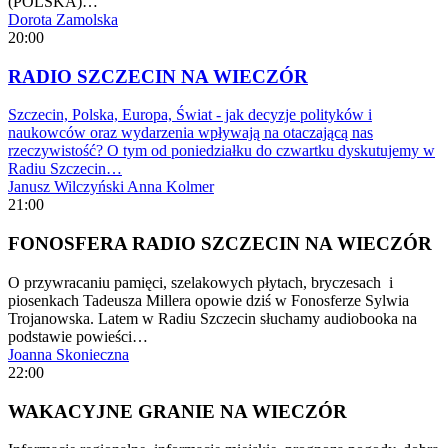
(POLSKA)…
Dorota Zamolska
20:00
RADIO SZCZECIN NA WIECZÓR
Szczecin, Polska, Europa, Świat - jak decyzje polityków i
naukowców oraz wydarzenia wpływają na otaczającą nas
rzeczywistość? O tym od poniedziałku do czwartku dyskutujemy w
Radiu Szczecin…
Janusz Wilczyński
Anna Kolmer
21:00
FONOSFERA RADIO SZCZECIN NA WIECZÓR
O przywracaniu pamięci, szelakowych płytach, bryczesach i
piosenkach Tadeusza Millera opowie dziś w Fonosferze Sylwia
Trojanowska. Latem w Radiu Szczecin słuchamy audiobooka na
podstawie powieści…
Joanna Skonieczna
22:00
WAKACYJNE GRANIE NA WIECZÓR