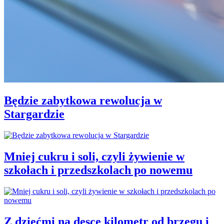
Będzie zabytkowa rewolucja w
Stargardzie
Mniej cukru i soli, czyli żywienie w
szkołach i przedszkolach po nowemu
Z dziećmi na desce kilometr od brzegu i