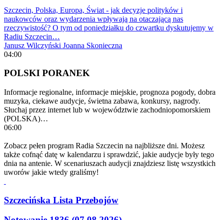
Szczecin, Polska, Europa, Świat - jak decyzje polityków i
naukowców oraz wydarzenia wpływają na otaczającą nas
rzeczywistość? O tym od poniedziałku do czwartku dyskutujemy w
Radiu Szczecin…
Janusz Wilczyński
Joanna Skonieczna
04:00
POLSKI PORANEK
Informacje regionalne, informacje miejskie, prognoza pogody, dobra
muzyka, ciekawe audycje, świetna zabawa, konkursy, nagrody.
Słuchaj przez internet lub w województwie zachodniopomorskiem
(POLSKA)…
06:00
Zobacz pełen program Radia Szczecin na najbliższe dni. Możesz
także cofnąć datę w kalendarzu i sprawdzić, jakie audycje były tego
dnia na antenie. W scenariuszach audycji znajdziesz listę wszystkich
uworów jakie wtedy graliśmy!
Szczecińska Lista Przebojów
Notowanie 1836 (07.08.2026)