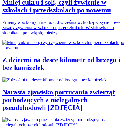
Mniej cukru i soli, czyli żywienie w
szkołach i przedszkolach po nowemu
Zmiany w szkolnym menu. Od września wchodzą w życie nowe
zasady żywienia w szkołach i przedszkolach. W stołówkach i
sklepikach pojawią się między…
Z dziećmi na desce kilometr od brzegu i
bez kamizelek
Narasta zjawisko porzucania zwierząt
pochodzących z nielegalnych
pseudohodowli [ZDJĘCIA]