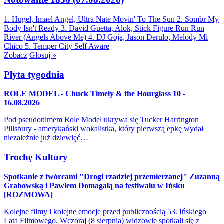
1. Hugel, Imael Angel, Ultra Nate
Movin' To The Sun
2. Sombr
My
Body Isn't Ready
3. David Guetta, Alok, Stick Figure
Run Run
River (Angels Above Me)
4. DJ Goja, Jason Derulo, Melody
Mi
Chico
5. Temper City
Self Aware
Zobacz
Głosuj »
Płyta tygodnia
ROLE MODEL - Chuck Timely & the Hourglass 10 -
16.08.2026
Pod pseudonimem Role Model ukrywa się Tucker Harrington
Pillsbury - amerykański wokalistka, który pierwszą epkę wydał
niezależnie już dziewięć…
Trochę Kultury
Spotkanie z twórcami "Drogi rzadziej przemierzanej" Zuzanną
Grabowską i Pawłem Domagałą na festiwalu w Ińsku
[ROZMOWA]
Kolejne filmy i kolejne emocje przed publicznością 53. Ińskiego
Lata Filmowego. Wczoraj (8 sierpnia) widzowie spotkali się z