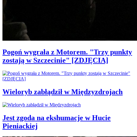
Pogoń wygrała z Motorem. "Trzy punkty
zostają w Szczecinie" [ZDJĘCIA]
Wieloryb zabłądził w Międzyzdrojach
Jest zgoda na ekshumacje w Hucie
Pieniackiej