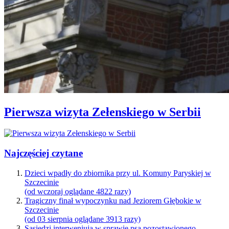
Pierwsza wizyta Zełenskiego w Serbii
Najczęściej czytane
Dzieci wpadły do zbiornika przy ul. Komuny Paryskiej w
Szczecinie
(od wczoraj oglądane 4822 razy)
Tragiczny finał wypoczynku nad Jeziorem Głębokie w
Szczecinie
(od 03 sierpnia oglądane 3913 razy)
Sąsiedzi interweniują w sprawie psa pozostawionego