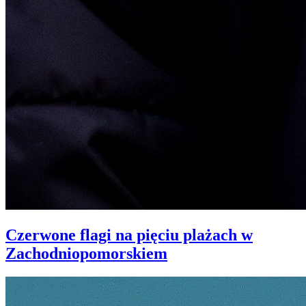
Czerwone flagi na pięciu plażach w
Zachodniopomorskiem