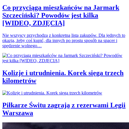
Co przyciąga mieszkańców na Jarmark
Szczeciński? Powodów jest kilka
[WIDEO, ZDJĘCIA]
Nie wszyscy przychodzą z konkretną listą zakupów. Dla jednych to
okazja, żeby coś kupić, dla innych po prostu sposób na spacer i
spędzenie wolnego…
Kolizje i utrudnienia. Korek sięga trzech
kilometrów
Piłkarze Świtu zagrają z rezerwami Legii
Warszawa