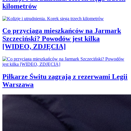
kilometrów
Co przyciąga mieszkańców na Jarmark
Szczeciński? Powodów jest kilka
[WIDEO, ZDJĘCIA]
Piłkarze Świtu zagrają z rezerwami Legii
Warszawa