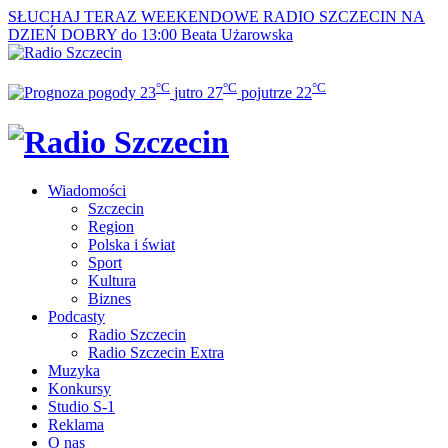
SŁUCHAJ TERAZ
WEEKENDOWE RADIO SZCZECIN NA
DZIEŃ DOBRY do 13:00
Beata Użarowska
°C
°C
°C
23
jutro
27
pojutrze
22
Wiadomości
Szczecin
Region
Polska i świat
Sport
Kultura
Biznes
Podcasty
Radio Szczecin
Radio Szczecin Extra
Muzyka
Konkursy
Studio S-1
Reklama
O nas