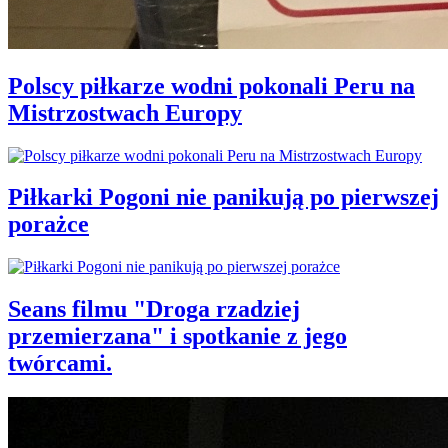
Polscy piłkarze wodni pokonali Peru na
Mistrzostwach Europy
Piłkarki Pogoni nie panikują po pierwszej
porażce
Seans filmu "Droga rzadziej
przemierzana" i spotkanie z jego
twórcami.