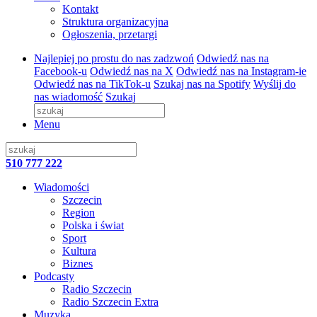
Kontakt
Struktura organizacyjna
Ogłoszenia, przetargi
Najlepiej po prostu do nas zadzwoń
Odwiedź nas na
Facebook-u
Odwiedź nas na X
Odwiedź nas na Instagram-ie
Odwiedź nas na TikTok-u
Szukaj nas na Spotify
Wyślij do
nas wiadomość
Szukaj
Menu
510 777 222
Wiadomości
Szczecin
Region
Polska i świat
Sport
Kultura
Biznes
Podcasty
Radio Szczecin
Radio Szczecin Extra
Muzyka