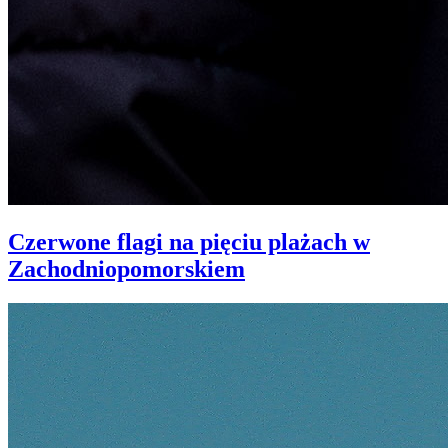
Czerwone flagi na pięciu plażach w
Zachodniopomorskiem