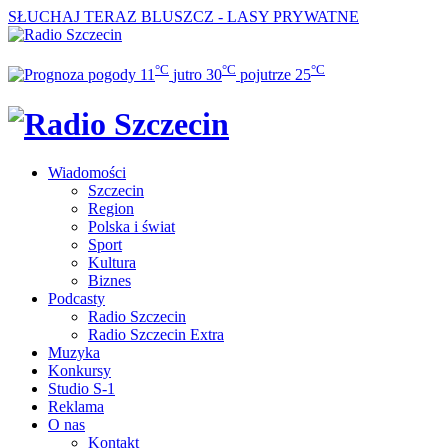
SŁUCHAJ TERAZ
BLUSZCZ - LASY PRYWATNE
°C
°C
°C
11
jutro
30
pojutrze
25
Wiadomości
Szczecin
Region
Polska i świat
Sport
Kultura
Biznes
Podcasty
Radio Szczecin
Radio Szczecin Extra
Muzyka
Konkursy
Studio S-1
Reklama
O nas
Kontakt