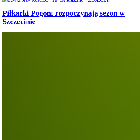
Piłkarki Pogoni rozpoczynają sezon w
Szczecinie