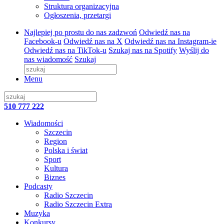
Struktura organizacyjna
Ogłoszenia, przetargi
Najlepiej po prostu do nas zadzwoń
Odwiedź nas na
Facebook-u
Odwiedź nas na X
Odwiedź nas na Instagram-ie
Odwiedź nas na TikTok-u
Szukaj nas na Spotify
Wyślij do
nas wiadomość
Szukaj
Menu
510 777 222
Wiadomości
Szczecin
Region
Polska i świat
Sport
Kultura
Biznes
Podcasty
Radio Szczecin
Radio Szczecin Extra
Muzyka
Konkursy