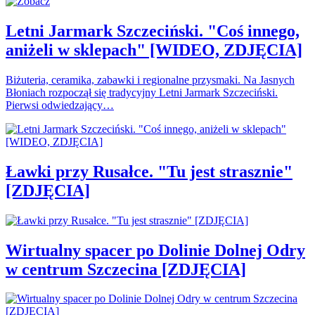
Letni Jarmark Szczeciński. "Coś innego,
aniżeli w sklepach" [WIDEO, ZDJĘCIA]
Biżuteria, ceramika, zabawki i regionalne przysmaki. Na Jasnych
Błoniach rozpoczął się tradycyjny Letni Jarmark Szczeciński.
Pierwsi odwiedzający…
Ławki przy Rusałce. "Tu jest strasznie"
[ZDJĘCIA]
Wirtualny spacer po Dolinie Dolnej Odry
w centrum Szczecina [ZDJĘCIA]