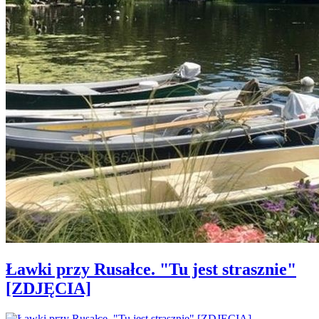
Ławki przy Rusałce. "Tu jest strasznie"
[ZDJĘCIA]