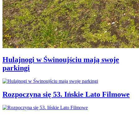
Hulajnogi w Świnoujściu mają swoje
parkingi
Rozpoczyna się 53. Ińskie Lato Filmowe