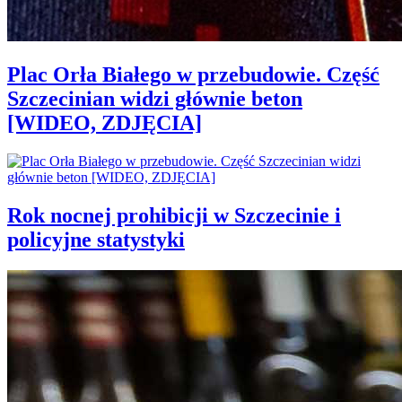
Plac Orła Białego w przebudowie. Część
Szczecinian widzi głównie beton
[WIDEO, ZDJĘCIA]
Rok nocnej prohibicji w Szczecinie i
policyjne statystyki