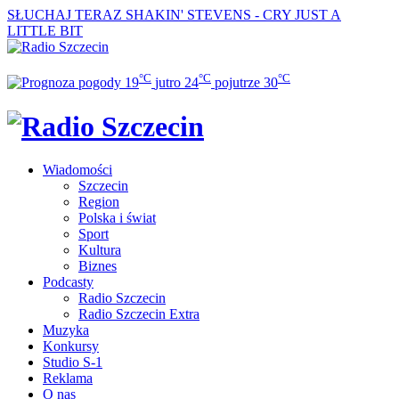
SŁUCHAJ TERAZ
SHAKIN' STEVENS - CRY JUST A
LITTLE BIT
°C
°C
°C
19
jutro
24
pojutrze
30
Wiadomości
Szczecin
Region
Polska i świat
Sport
Kultura
Biznes
Podcasty
Radio Szczecin
Radio Szczecin Extra
Muzyka
Konkursy
Studio S-1
Reklama
O nas