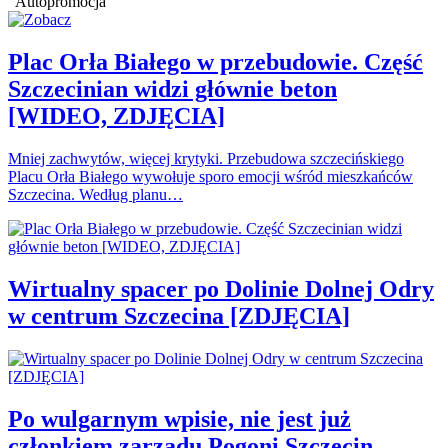
Autopromocja
Plac Orła Białego w przebudowie. Część
Szczecinian widzi głównie beton
[WIDEO, ZDJĘCIA]
Mniej zachwytów, więcej krytyki. Przebudowa szczecińskiego
Placu Orła Białego wywołuje sporo emocji wśród mieszkańców
Szczecina. Według planu…
Wirtualny spacer po Dolinie Dolnej Odry
w centrum Szczecina [ZDJĘCIA]
Po wulgarnym wpisie, nie jest już
członkiem zarządu Pogoni Szczecin