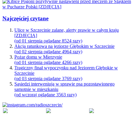
Najczęściej czytane
Ulice w Szczecinie zalane, alerty prawie w całym kraju
[ZDJĘCIA]
(od 01 sierpnia oglądane 8524 razy)
Akcja ratunkowa na jeziorze Głębokim w Szczecinie
(od 02 sierpnia oglądane 4964 razy)
Pożar domu w Mierzynie
(od 01 sierpnia oglądane 4266 razy)
Tragiczny finał wypoczynku nad Jeziorem Głębokie w
Szczecinie
(od 03 sierpnia oglądane 3769 razy)
Sąsiedzi interweniują w sprawie psa pozostawionego
samotnie w mieszkaniu
(od wczoraj oglądane 3563 razy)