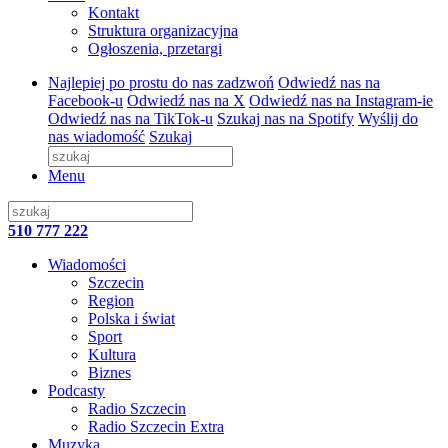
Kontakt
Struktura organizacyjna
Ogłoszenia, przetargi
Najlepiej po prostu do nas zadzwoń
Odwiedź nas na
Facebook-u
Odwiedź nas na X
Odwiedź nas na Instagram-ie
Odwiedź nas na TikTok-u
Szukaj nas na Spotify
Wyślij do
nas wiadomość
Szukaj
Menu
510 777 222
Wiadomości
Szczecin
Region
Polska i świat
Sport
Kultura
Biznes
Podcasty
Radio Szczecin
Radio Szczecin Extra
Muzyka