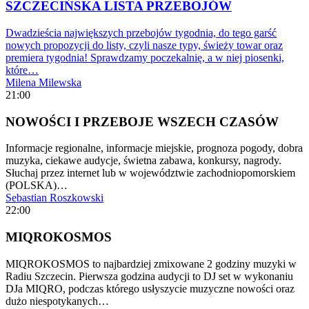
SZCZECIŃSKA LISTA PRZEBOJÓW
Dwadzieścia największych przebojów tygodnia, do tego garść
nowych propozycji do listy, czyli nasze typy, świeży towar oraz
premiera tygodnia! Sprawdzamy poczekalnię, a w niej piosenki,
które…
Milena Milewska
21:00
NOWOŚCI I PRZEBOJE WSZECH CZASÓW
Informacje regionalne, informacje miejskie, prognoza pogody, dobra
muzyka, ciekawe audycje, świetna zabawa, konkursy, nagrody.
Słuchaj przez internet lub w województwie zachodniopomorskiem
(POLSKA)…
Sebastian Roszkowski
22:00
MIQROKOSMOS
MIQROKOSMOS to najbardziej zmixowane 2 godziny muzyki w
Radiu Szczecin. Pierwsza godzina audycji to DJ set w wykonaniu
DJa MIQRO, podczas którego usłyszycie muzyczne nowości oraz
dużo niespotykanych…