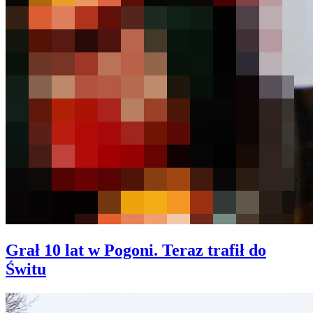
Grał 10 lat w Pogoni. Teraz trafił do
Świtu