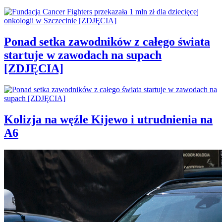
Ponad setka zawodników z całego świata
startuje w zawodach na supach
[ZDJĘCIA]
Kolizja na węźle Kijewo i utrudnienia na
A6