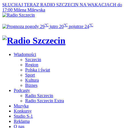
SŁUCHAJ TERAZ
RADIO SZCZECIN NA WAKACJACH do
17:00
Milena Milewska
°C
°C
°C
29
jutro
20
pojutrze
24
Wiadomości
Szczecin
Region
Polska i świat
Sport
Kultura
Biznes
Podcasty
Radio Szczecin
Radio Szczecin Extra
Muzyka
Konkursy
Studio S-1
Reklama
O nas