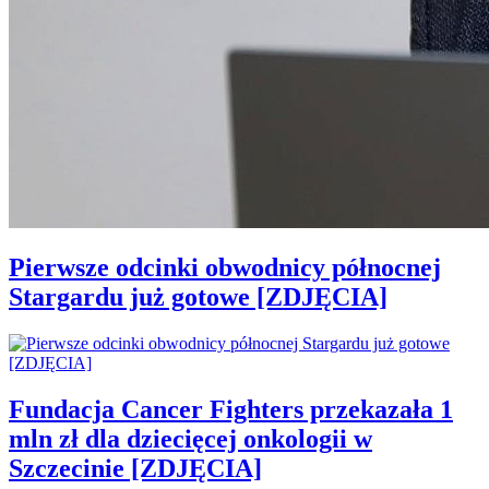
Pierwsze odcinki obwodnicy północnej
Stargardu już gotowe [ZDJĘCIA]
Fundacja Cancer Fighters przekazała 1
mln zł dla dziecięcej onkologii w
Szczecinie [ZDJĘCIA]