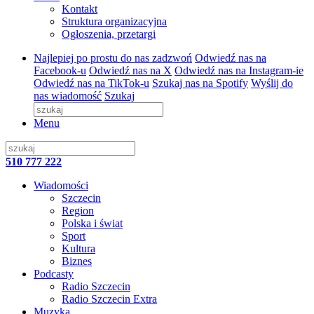
Kontakt
Struktura organizacyjna
Ogłoszenia, przetargi
Najlepiej po prostu do nas zadzwoń
Odwiedź nas na
Facebook-u
Odwiedź nas na X
Odwiedź nas na Instagram-ie
Odwiedź nas na TikTok-u
Szukaj nas na Spotify
Wyślij do
nas wiadomość
Szukaj
Menu
510 777 222
Wiadomości
Szczecin
Region
Polska i świat
Sport
Kultura
Biznes
Podcasty
Radio Szczecin
Radio Szczecin Extra
Muzyka