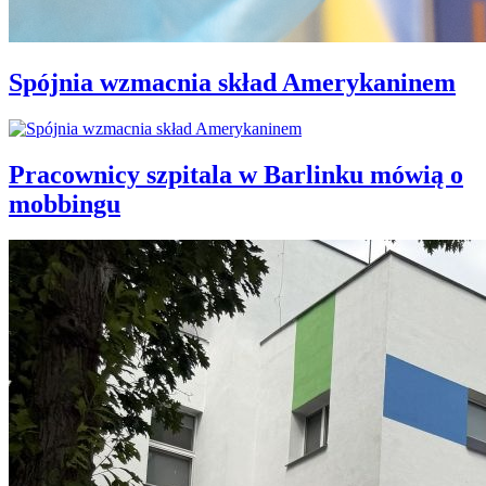
Spójnia wzmacnia skład Amerykaninem
Pracownicy szpitala w Barlinku mówią o
mobbingu