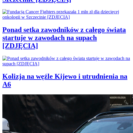
Ponad setka zawodników z całego świata
startuje w zawodach na supach
[ZDJĘCIA]
Kolizja na węźle Kijewo i utrudnienia na
A6