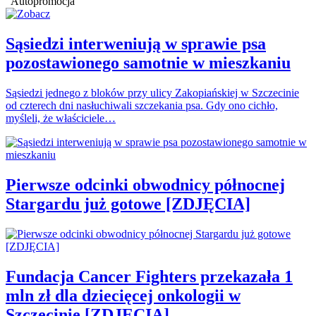
Autopromocja
Sąsiedzi interweniują w sprawie psa
pozostawionego samotnie w mieszkaniu
Sąsiedzi jednego z bloków przy ulicy Zakopiańskiej w Szczecinie
od czterech dni nasłuchiwali szczekania psa. Gdy ono cichło,
myśleli, że właściciele…
Pierwsze odcinki obwodnicy północnej
Stargardu już gotowe [ZDJĘCIA]
Fundacja Cancer Fighters przekazała 1
mln zł dla dziecięcej onkologii w
Szczecinie [ZDJĘCIA]