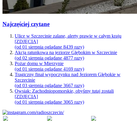
Najczęściej czytane
Ulice w Szczecinie zalane, alerty prawie w całym kraju
[ZDJĘCIA]
(od 01 sierpnia oglądane 8439 razy)
Akcja ratunkowa na jeziorze Głębokim w Szczecinie
(od 02 sierpnia oglądane 4877 razy)
Pożar domu w Mierzynie
(od 01 sierpnia oglądane 4169 razy)
Tragiczny finał wypoczynku nad Jeziorem Głębokie w
Szczecinie
(od 03 sierpnia oglądane 3667 razy)
Owsiak: Zachodniopomorskie, obyśmy tutaj zostali
[ZDJĘCIA]
(od 01 sierpnia oglądane 3065 razy)