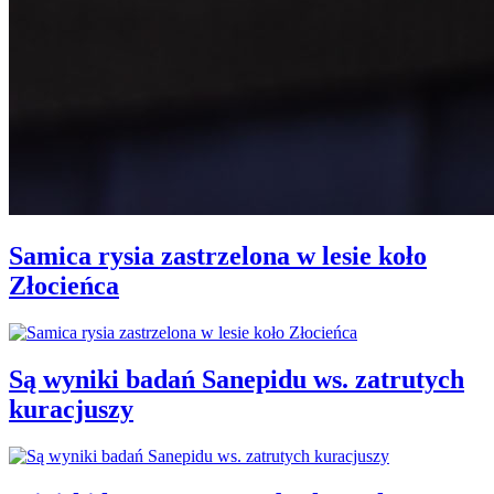
Samica rysia zastrzelona w lesie koło
Złocieńca
Są wyniki badań Sanepidu ws. zatrutych
kuracjuszy