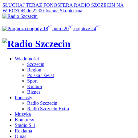
SŁUCHAJ TERAZ
FONOSFERA RADIO SZCZECIN NA
WIECZÓR do 22:00
Joanna Skonieczna
°C
°C
°C
18
jutro
20
pojutrze
24
Wiadomości
Szczecin
Region
Polska i świat
Sport
Kultura
Biznes
Podcasty
Radio Szczecin
Radio Szczecin Extra
Muzyka
Konkursy
Studio S-1
Reklama
O nas