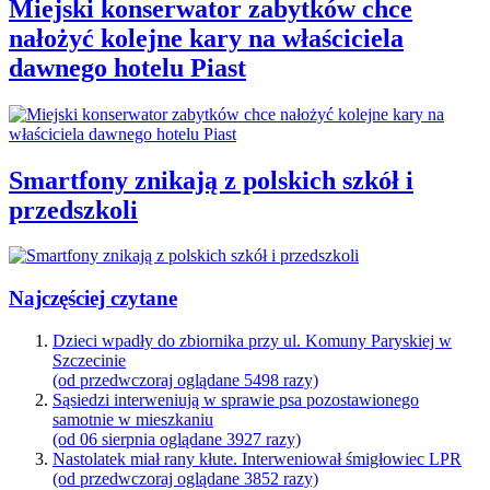
Miejski konserwator zabytków chce
nałożyć kolejne kary na właściciela
dawnego hotelu Piast
Smartfony znikają z polskich szkół i
przedszkoli
Najczęściej czytane
Dzieci wpadły do zbiornika przy ul. Komuny Paryskiej w
Szczecinie
(od przedwczoraj oglądane 5498 razy)
Sąsiedzi interweniują w sprawie psa pozostawionego
samotnie w mieszkaniu
(od 06 sierpnia oglądane 3927 razy)
Nastolatek miał rany kłute. Interweniował śmigłowiec LPR
(od przedwczoraj oglądane 3852 razy)