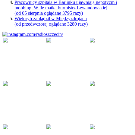
Pracownicy szpitala w Barlinku ujawniają nepotyzm i
mobbing. W tle matka burmistrz Lewandowskiej
(od 05 sierpnia oglądane 3795 razy)
Wieloryb zabłądził w Międzyzdrojach
(od przedwczoraj oglądane 3280 razy)