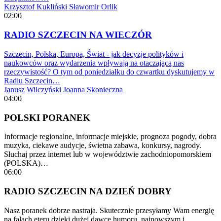
Krzysztof Kukliński
Sławomir Orlik
02:00
RADIO SZCZECIN NA WIECZÓR
Szczecin, Polska, Europa, Świat - jak decyzje polityków i
naukowców oraz wydarzenia wpływają na otaczającą nas
rzeczywistość? O tym od poniedziałku do czwartku dyskutujemy w
Radiu Szczecin…
Janusz Wilczyński
Joanna Skonieczna
04:00
POLSKI PORANEK
Informacje regionalne, informacje miejskie, prognoza pogody, dobra
muzyka, ciekawe audycje, świetna zabawa, konkursy, nagrody.
Słuchaj przez internet lub w województwie zachodniopomorskiem
(POLSKA)…
06:00
RADIO SZCZECIN NA DZIEŃ DOBRY
Nasz poranek dobrze nastraja. Skutecznie przesyłamy Wam energię
na falach eteru dzięki dużej dawce humoru, najnowszym i