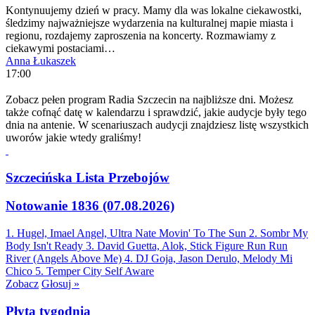
Kontynuujemy dzień w pracy. Mamy dla was lokalne ciekawostki,
śledzimy najważniejsze wydarzenia na kulturalnej mapie miasta i
regionu, rozdajemy zaproszenia na koncerty. Rozmawiamy z
ciekawymi postaciami…
Anna Łukaszek
17:00
Zobacz pełen program Radia Szczecin na najbliższe dni. Możesz
także cofnąć datę w kalendarzu i sprawdzić, jakie audycje były tego
dnia na antenie. W scenariuszach audycji znajdziesz listę wszystkich
uworów jakie wtedy graliśmy!
Szczecińska Lista Przebojów
Notowanie 1836 (07.08.2026)
1. Hugel, Imael Angel, Ultra Nate
Movin' To The Sun
2. Sombr
My
Body Isn't Ready
3. David Guetta, Alok, Stick Figure
Run Run
River (Angels Above Me)
4. DJ Goja, Jason Derulo, Melody
Mi
Chico
5. Temper City
Self Aware
Zobacz
Głosuj »
Płyta tygodnia