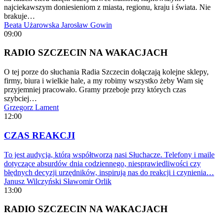
najciekawszym doniesieniom z miasta, regionu, kraju i świata. Nie
brakuje…
Beata Użarowska
Jarosław Gowin
09:00
RADIO SZCZECIN NA WAKACJACH
O tej porze do słuchania Radia Szczecin dołączają kolejne sklepy,
firmy, biura i wielkie hale, a my robimy wszystko żeby Wam się
przyjemniej pracowało. Gramy przeboje przy których czas
szybciej…
Grzegorz Lament
12:00
CZAS REAKCJI
To jest audycja, którą współtworzą nasi Słuchacze. Telefony i maile
dotyczące absurdów dnia codziennego, niesprawiedliwości czy
błędnych decyzji urzędników, inspirują nas do reakcji i czynienia…
Janusz Wilczyński
Sławomir Orlik
13:00
RADIO SZCZECIN NA WAKACJACH