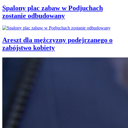
Spalony plac zabaw w Podjuchach
zostanie odbudowany
Areszt dla mężczyzny podejrzanego o
zabójstwo kobiety