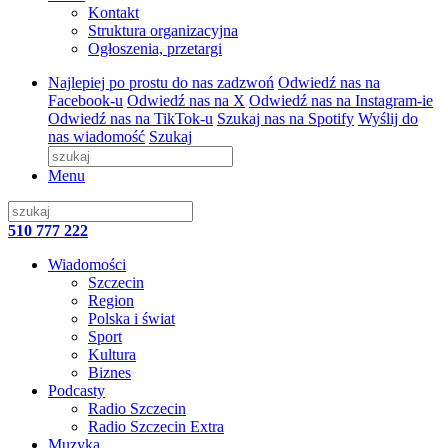
Kontakt
Struktura organizacyjna
Ogłoszenia, przetargi
Najlepiej po prostu do nas zadzwoń
Odwiedź nas na
Facebook-u
Odwiedź nas na X
Odwiedź nas na Instagram-ie
Odwiedź nas na TikTok-u
Szukaj nas na Spotify
Wyślij do
nas wiadomość
Szukaj
Menu
510 777 222
Wiadomości
Szczecin
Region
Polska i świat
Sport
Kultura
Biznes
Podcasty
Radio Szczecin
Radio Szczecin Extra
Muzyka