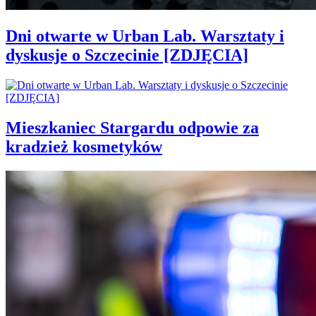
Dni otwarte w Urban Lab. Warsztaty i
dyskusje o Szczecinie [ZDJĘCIA]
Mieszkaniec Stargardu odpowie za
kradzież kosmetyków