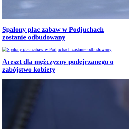
Spalony plac zabaw w Podjuchach
zostanie odbudowany
Areszt dla mężczyzny podejrzanego o
zabójstwo kobiety