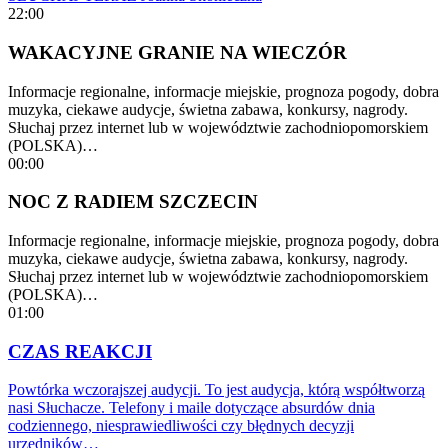
22:00
WAKACYJNE GRANIE NA WIECZÓR
Informacje regionalne, informacje miejskie, prognoza pogody, dobra
muzyka, ciekawe audycje, świetna zabawa, konkursy, nagrody.
Słuchaj przez internet lub w województwie zachodniopomorskiem
(POLSKA)…
00:00
NOC Z RADIEM SZCZECIN
Informacje regionalne, informacje miejskie, prognoza pogody, dobra
muzyka, ciekawe audycje, świetna zabawa, konkursy, nagrody.
Słuchaj przez internet lub w województwie zachodniopomorskiem
(POLSKA)…
01:00
CZAS REAKCJI
Powtórka wczorajszej audycji. To jest audycja, którą współtworzą
nasi Słuchacze. Telefony i maile dotyczące absurdów dnia
codziennego, niesprawiedliwości czy błędnych decyzji
urzędników…