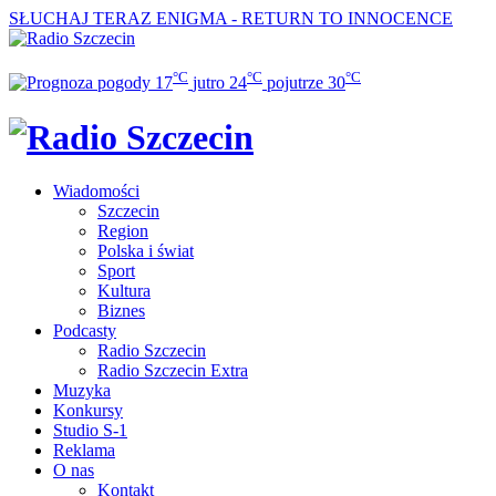
SŁUCHAJ TERAZ
ENIGMA - RETURN TO INNOCENCE
°C
°C
°C
17
jutro
24
pojutrze
30
Wiadomości
Szczecin
Region
Polska i świat
Sport
Kultura
Biznes
Podcasty
Radio Szczecin
Radio Szczecin Extra
Muzyka
Konkursy
Studio S-1
Reklama
O nas
Kontakt