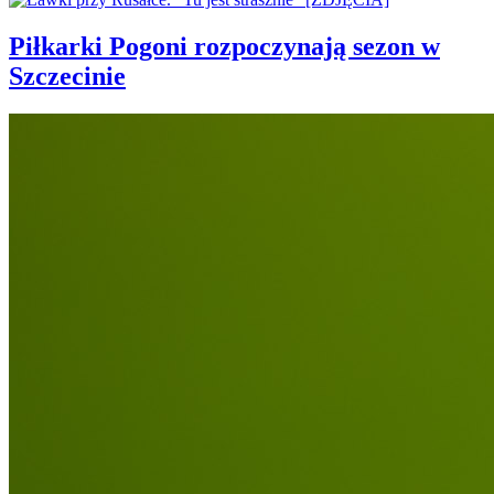
Piłkarki Pogoni rozpoczynają sezon w
Szczecinie