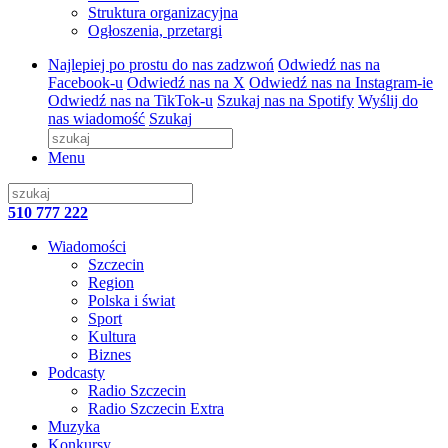
Struktura organizacyjna
Ogłoszenia, przetargi
Najlepiej po prostu do nas zadzwoń
Odwiedź nas na
Facebook-u
Odwiedź nas na X
Odwiedź nas na Instagram-ie
Odwiedź nas na TikTok-u
Szukaj nas na Spotify
Wyślij do
nas wiadomość
Szukaj
Menu
510 777 222
Wiadomości
Szczecin
Region
Polska i świat
Sport
Kultura
Biznes
Podcasty
Radio Szczecin
Radio Szczecin Extra
Muzyka
Konkursy