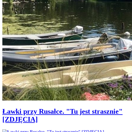
Ławki przy Rusałce. "Tu jest strasznie"
[ZDJĘCIA]