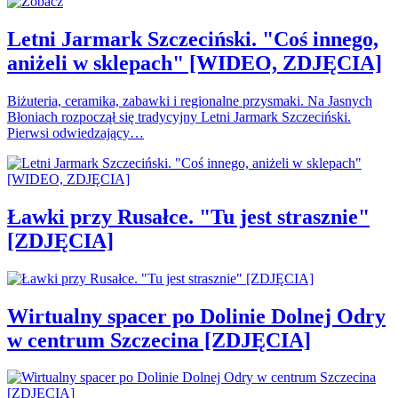
Letni Jarmark Szczeciński. "Coś innego,
aniżeli w sklepach" [WIDEO, ZDJĘCIA]
Biżuteria, ceramika, zabawki i regionalne przysmaki. Na Jasnych
Błoniach rozpoczął się tradycyjny Letni Jarmark Szczeciński.
Pierwsi odwiedzający…
Ławki przy Rusałce. "Tu jest strasznie"
[ZDJĘCIA]
Wirtualny spacer po Dolinie Dolnej Odry
w centrum Szczecina [ZDJĘCIA]