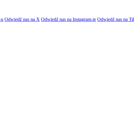
-u
Odwiedź nas na X
Odwiedź nas na Instagram-ie
Odwiedź nas na Ti