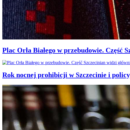
Plac Orła Białego w przebudowie. Część 
Rok nocnej prohibicji w Szczecinie i policy