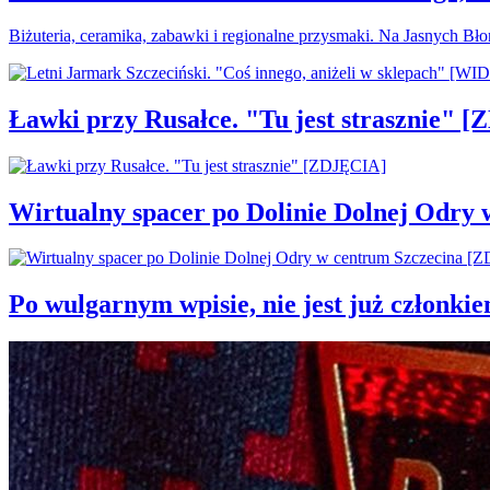
Biżuteria, ceramika, zabawki i regionalne przysmaki. Na Jasnych Bł
Ławki przy Rusałce. "Tu jest strasznie" 
Wirtualny spacer po Dolinie Dolnej Odry
Po wulgarnym wpisie, nie jest już członki