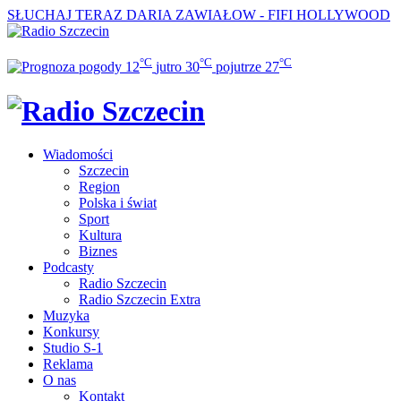
SŁUCHAJ TERAZ
DARIA ZAWIAŁOW - FIFI HOLLYWOOD
°C
°C
°C
12
jutro
30
pojutrze
27
Wiadomości
Szczecin
Region
Polska i świat
Sport
Kultura
Biznes
Podcasty
Radio Szczecin
Radio Szczecin Extra
Muzyka
Konkursy
Studio S-1
Reklama
O nas
Kontakt