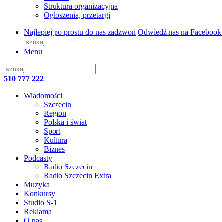
Struktura organizacyjna
Ogłoszenia, przetargi
Najlepiej po prostu do nas zadzwoń
Odwiedź nas na Facebook
Menu
510 777 222
Wiadomości
Szczecin
Region
Polska i świat
Sport
Kultura
Biznes
Podcasty
Radio Szczecin
Radio Szczecin Extra
Muzyka
Konkursy
Studio S-1
Reklama
O nas