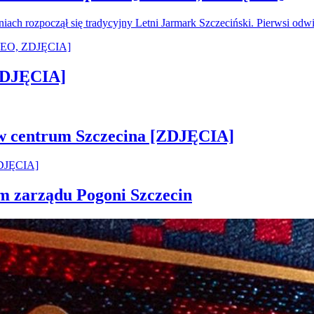
oniach rozpoczął się tradycyjny Letni Jarmark Szczeciński. Pierwsi od
[ZDJĘCIA]
 w centrum Szczecina [ZDJĘCIA]
em zarządu Pogoni Szczecin