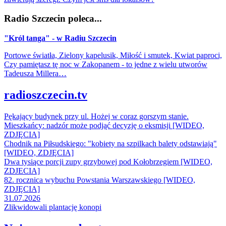
Radio Szczecin poleca...
"Król tanga" - w Radiu Szczecin
Portowe światła, Zielony kapelusik, Miłość i smutek, Kwiat paproci,
Czy pamiętasz tę noc w Zakopanem - to jedne z wielu utworów
Tadeusza Millera…
radioszczecin.tv
Pękający budynek przy ul. Hożej w coraz gorszym stanie.
Mieszkańcy: nadzór może podjąć decyzję o eksmisji [WIDEO,
ZDJĘCIA]
Chodnik na Piłsudskiego: "kobiety na szpilkach balety odstawiają"
[WIDEO, ZDJĘCIA]
Dwa tysiące porcji zupy grzybowej pod Kołobrzegiem [WIDEO,
ZDJECIA]
82. rocznica wybuchu Powstania Warszawskiego [WIDEO,
ZDJĘCIA]
31.07.2026
Zlikwidowali plantację konopi