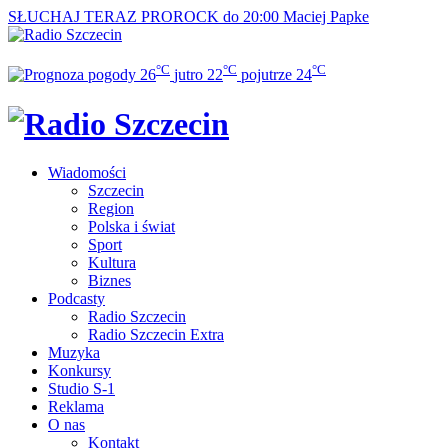
SŁUCHAJ TERAZ
PROROCK do 20:00
Maciej Papke
°C
°C
°C
26
jutro
22
pojutrze
24
Wiadomości
Szczecin
Region
Polska i świat
Sport
Kultura
Biznes
Podcasty
Radio Szczecin
Radio Szczecin Extra
Muzyka
Konkursy
Studio S-1
Reklama
O nas
Kontakt