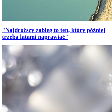
"Najdroższy zabieg to ten, który później
trzeba latami naprawiać"