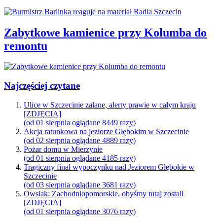
Zabytkowe kamienice przy Kolumba do
remontu
Najczęściej czytane
Ulice w Szczecinie zalane, alerty prawie w całym kraju
[ZDJĘCIA]
(od 01 sierpnia oglądane 8449 razy)
Akcja ratunkowa na jeziorze Głębokim w Szczecinie
(od 02 sierpnia oglądane 4889 razy)
Pożar domu w Mierzynie
(od 01 sierpnia oglądane 4185 razy)
Tragiczny finał wypoczynku nad Jeziorem Głębokie w
Szczecinie
(od 03 sierpnia oglądane 3681 razy)
Owsiak: Zachodniopomorskie, obyśmy tutaj zostali
[ZDJĘCIA]
(od 01 sierpnia oglądane 3076 razy)