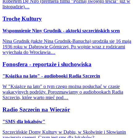
Robertem De Niro (premiera filmu "Poznaj swojego teścia" już w
listopadzie)…
Trochę Kultury
Wspomnienie Niny Grudnik - aktorki szczecińskich scen
Nina Grudnik (także Nina Grudnik-Banucha) urodziła się 16 maja
1936 roku w Dąbrowie Górniczej. Po wojnie wraz z rodzicami
wyjechała do Wrocławia…
Fonosfera - reportaże i słuchowiska
"Książka na lato" - audiobooki Radia Szczecin
W "Książce na lato" o tym czego można posłuchać w czasie
wakacyjnych podróży. Porozmawiamy o audiobookach Radia
Szczecin, które warto mieć pod…
Radio Szczecin na Wieczór
"SMS dla lokalsów"
Szczecińskie Domy Kultury w Dąbiu, w Skolwinie i Słowianin
zawierają szeregi. Czym jest sms dla lokalsów?