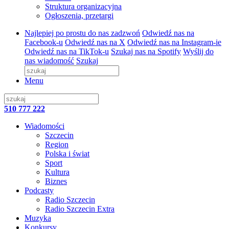
Struktura organizacyjna
Ogłoszenia, przetargi
Najlepiej po prostu do nas zadzwoń
Odwiedź nas na
Facebook-u
Odwiedź nas na X
Odwiedź nas na Instagram-ie
Odwiedź nas na TikTok-u
Szukaj nas na Spotify
Wyślij do
nas wiadomość
Szukaj
Menu
510 777 222
Wiadomości
Szczecin
Region
Polska i świat
Sport
Kultura
Biznes
Podcasty
Radio Szczecin
Radio Szczecin Extra
Muzyka
Konkursy