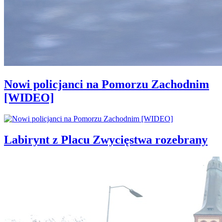
Nowi policjanci na Pomorzu Zachodnim
[WIDEO]
Labirynt z Placu Zwycięstwa rozebrany