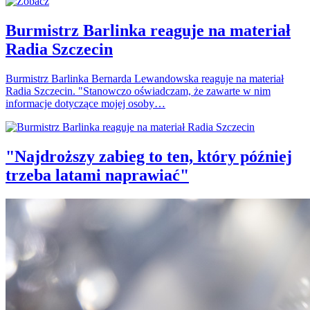
Burmistrz Barlinka reaguje na materiał
Radia Szczecin
Burmistrz Barlinka Bernarda Lewandowska reaguje na materiał
Radia Szczecin. "Stanowczo oświadczam, że zawarte w nim
informacje dotyczące mojej osoby…
"Najdroższy zabieg to ten, który później
trzeba latami naprawiać"