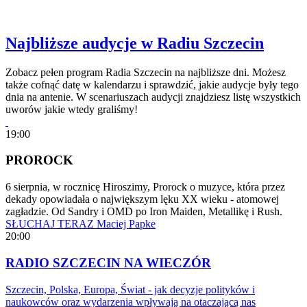
Najbliższe audycje w Radiu Szczecin
Zobacz pełen program Radia Szczecin na najbliższe dni. Możesz
także cofnąć datę w kalendarzu i sprawdzić, jakie audycje były tego
dnia na antenie. W scenariuszach audycji znajdziesz listę wszystkich
uworów jakie wtedy graliśmy!
19:00
PROROCK
6 sierpnia, w rocznicę Hiroszimy, Prorock o muzyce, która przez
dekady opowiadała o największym lęku XX wieku - atomowej
zagładzie. Od Sandry i OMD po Iron Maiden, Metallikę i Rush.
SŁUCHAJ TERAZ
Maciej Papke
20:00
RADIO SZCZECIN NA WIECZÓR
Szczecin, Polska, Europa, Świat - jak decyzje polityków i
naukowców oraz wydarzenia wpływają na otaczającą nas