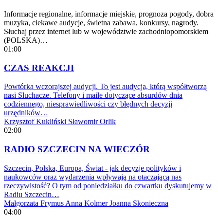
Informacje regionalne, informacje miejskie, prognoza pogody, dobra
muzyka, ciekawe audycje, świetna zabawa, konkursy, nagrody.
Słuchaj przez internet lub w województwie zachodniopomorskiem
(POLSKA)…
01:00
CZAS REAKCJI
Powtórka wczorajszej audycji. To jest audycja, którą współtworzą
nasi Słuchacze. Telefony i maile dotyczące absurdów dnia
codziennego, niesprawiedliwości czy błędnych decyzji
urzędników…
Krzysztof Kukliński
Sławomir Orlik
02:00
RADIO SZCZECIN NA WIECZÓR
Szczecin, Polska, Europa, Świat - jak decyzje polityków i
naukowców oraz wydarzenia wpływają na otaczającą nas
rzeczywistość? O tym od poniedziałku do czwartku dyskutujemy w
Radiu Szczecin…
Małgorzata Frymus
Anna Kolmer
Joanna Skonieczna
04:00