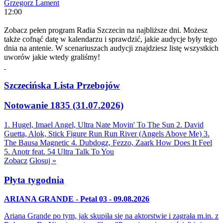
Grzegorz Lament
12:00
Zobacz pełen program Radia Szczecin na najbliższe dni. Możesz
także cofnąć datę w kalendarzu i sprawdzić, jakie audycje były tego
dnia na antenie. W scenariuszach audycji znajdziesz listę wszystkich
uworów jakie wtedy graliśmy!
Szczecińska Lista Przebojów
Notowanie 1835 (31.07.2026)
1. Hugel, Imael Angel, Ultra Nate
Movin' To The Sun
2. David
Guetta, Alok, Stick Figure
Run Run River (Angels Above Me)
3.
The Bausa
Magnetic
4. Dubdogz, Fezzo, Zaark
How Does It Feel
5. Anotr feat. 54 Ultra
Talk To You
Zobacz
Głosuj »
Płyta tygodnia
ARIANA GRANDE - Petal 03 - 09.08.2026
Ariana Grande po tym, jak skupiła się na aktorstwie i zagrała m.in. z