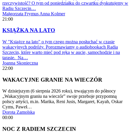
rzeczywistość? O tym od poniedziałku do czwartku dyskutujemy w
Radiu Szczecin…
Małgorzata Frymus
Anna Kolmer
21:00
KSIĄŻKA NA LATO
W "Książce na lato" o tym czego można posłuchać w czasie
wakacyjnych podróży. Porozmawiamy o audiobookach Radia
Szczecin, które warto mieć pod ręką w aucie, samochodzie i na
tarasie. Na…
Joanna Skonieczna
22:00
WAKACYJNE GRANIE NA WIECZÓR
W dzisiejszym (6 sierpnia 2026 roku), trwającym do północy
„Wakacyjnym graniu na wieczór” swoje przeboje przypomną
polscy artyści, m.in. Marika, Reni Jusis, Margaret, Kayah, Oskar
Cyms, Paweł…
Dorota Zamolska
00:00
NOC Z RADIEM SZCZECIN