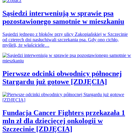
Sąsiedzi interweniują w sprawie psa
pozostawionego samotnie w mieszkaniu
Sąsiedzi jednego z bloków przy ulicy Zakopiańskiej w Szczecinie
od czterech dni nasłuchiwali szczekania psa. Gdy ono cichło,
myśleli, że właściciele…
Pierwsze odcinki obwodnicy północnej
Stargardu już gotowe [ZDJĘCIA]
Fundacja Cancer Fighters przekazała 1
mln zł dla dziecięcej onkologii w
Szczecinie [ZDJĘCIA]