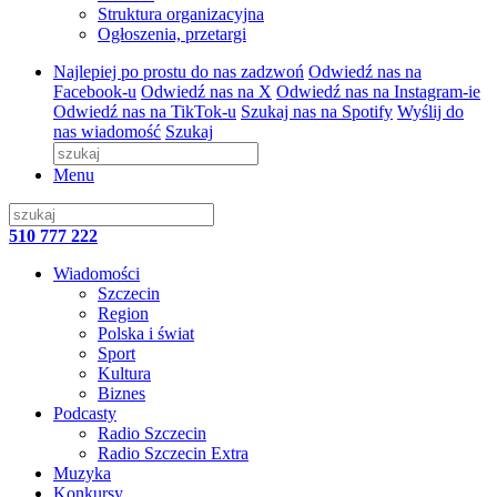
Struktura organizacyjna
Ogłoszenia, przetargi
Najlepiej po prostu do nas zadzwoń
Odwiedź nas na
Facebook-u
Odwiedź nas na X
Odwiedź nas na Instagram-ie
Odwiedź nas na TikTok-u
Szukaj nas na Spotify
Wyślij do
nas wiadomość
Szukaj
Menu
510 777 222
Wiadomości
Szczecin
Region
Polska i świat
Sport
Kultura
Biznes
Podcasty
Radio Szczecin
Radio Szczecin Extra
Muzyka
Konkursy