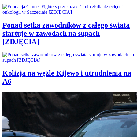
Ponad setka zawodników z całego świata
startuje w zawodach na supach
[ZDJĘCIA]
Kolizja na węźle Kijewo i utrudnienia na
A6