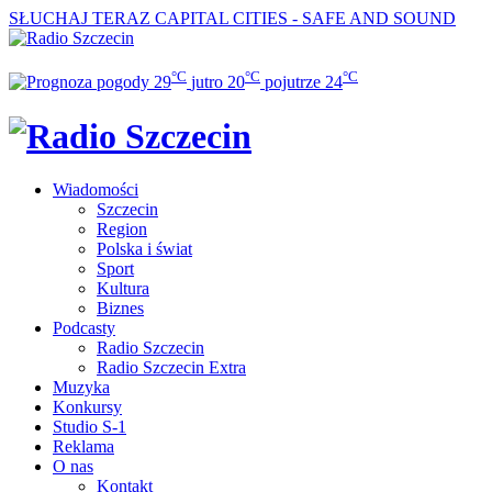
SŁUCHAJ TERAZ
CAPITAL CITIES - SAFE AND SOUND
°C
°C
°C
29
jutro
20
pojutrze
24
Wiadomości
Szczecin
Region
Polska i świat
Sport
Kultura
Biznes
Podcasty
Radio Szczecin
Radio Szczecin Extra
Muzyka
Konkursy
Studio S-1
Reklama
O nas
Kontakt