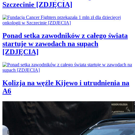
Szczecinie [ZDJĘCIA]
Ponad setka zawodników z całego świata
startuje w zawodach na supach
[ZDJĘCIA]
Kolizja na węźle Kijewo i utrudnienia na
A6