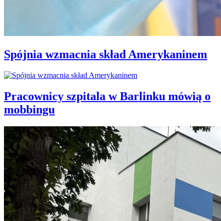
Spójnia wzmacnia skład Amerykaninem
Pracownicy szpitala w Barlinku mówią o
mobbingu