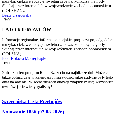
muzyka, ciekawe audycje, świetna zabawa, konkursy, nagrody.
Słuchaj przez internet lub w województwie zachodniopomorskiem
(POLSKA)…
Beata Użarowska
13:00
LATO KIEROWCÓW
Informacje regionalne, informacje miejskie, prognoza pogody, dobra
muzyka, ciekawe audycje, świetna zabawa, konkursy, nagrody.
Słuchaj przez internet lub w województwie zachodniopomorskiem
(POLSKA)…
Piotr Rokicki
Maciej Papke
18:00
Zobacz pełen program Radia Szczecin na najbliższe dni. Możesz
także cofnąć datę w kalendarzu i sprawdzić, jakie audycje były tego
dnia na antenie. W scenariuszach audycji znajdziesz listę wszystkich
uworów jakie wtedy graliśmy!
Szczecińska Lista Przebojów
Notowanie 1836 (07.08.2026)