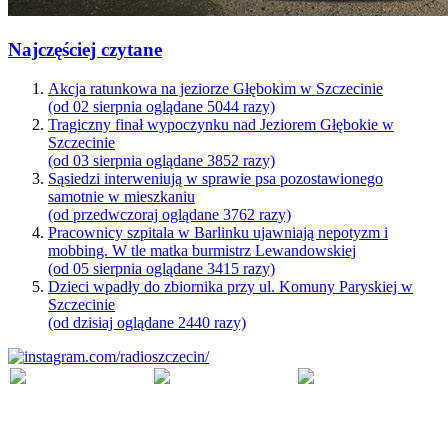
Najczęściej czytane
Akcja ratunkowa na jeziorze Głębokim w Szczecinie
(od 02 sierpnia oglądane 5044 razy)
Tragiczny finał wypoczynku nad Jeziorem Głębokie w
Szczecinie
(od 03 sierpnia oglądane 3852 razy)
Sąsiedzi interweniują w sprawie psa pozostawionego
samotnie w mieszkaniu
(od przedwczoraj oglądane 3762 razy)
Pracownicy szpitala w Barlinku ujawniają nepotyzm i
mobbing. W tle matka burmistrz Lewandowskiej
(od 05 sierpnia oglądane 3415 razy)
Dzieci wpadły do zbiornika przy ul. Komuny Paryskiej w
Szczecinie
(od dzisiaj oglądane 2440 razy)