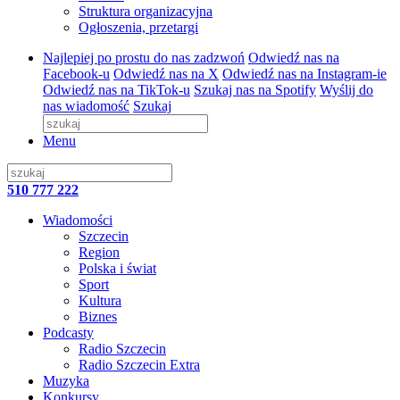
Struktura organizacyjna
Ogłoszenia, przetargi
Najlepiej po prostu do nas zadzwoń
Odwiedź nas na
Facebook-u
Odwiedź nas na X
Odwiedź nas na Instagram-ie
Odwiedź nas na TikTok-u
Szukaj nas na Spotify
Wyślij do
nas wiadomość
Szukaj
Menu
510 777 222
Wiadomości
Szczecin
Region
Polska i świat
Sport
Kultura
Biznes
Podcasty
Radio Szczecin
Radio Szczecin Extra
Muzyka
Konkursy