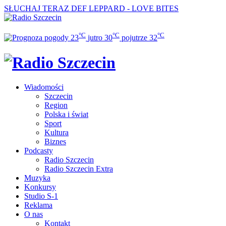
SŁUCHAJ TERAZ
DEF LEPPARD - LOVE BITES
°C
°C
°C
23
jutro
30
pojutrze
32
Wiadomości
Szczecin
Region
Polska i świat
Sport
Kultura
Biznes
Podcasty
Radio Szczecin
Radio Szczecin Extra
Muzyka
Konkursy
Studio S-1
Reklama
O nas
Kontakt