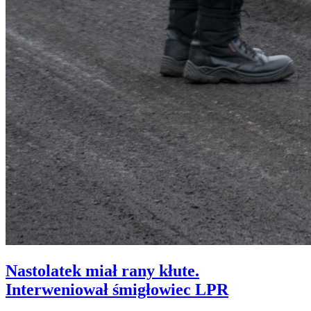
Nastolatek miał rany kłute.
Interweniował śmigłowiec LPR