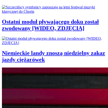
Ostatni moduł pływającego doku został
zwodowany [WIDEO, ZDJĘCIA]
Niemieckie landy znoszą niedzielny zakaz
jazdy ciężarówek