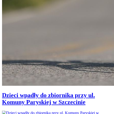
Dzieci wpadły do zbiornika przy ul.
Komuny Paryskiej w Szczecinie