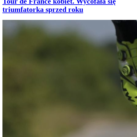
Tour de France kobiet. Wycofała się
triumfatorka sprzed roku