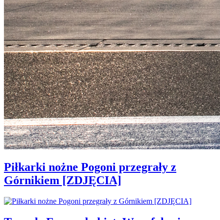
Piłkarki nożne Pogoni przegrały z
Górnikiem [ZDJĘCIA]