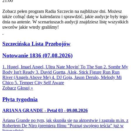
21:00
Zobacz pełen program Radia Szczecin na najbliższe dni. Możesz
także cofnąć datę w kalendarzu i sprawdzić, jakie audycje były tego
dnia na antenie. W scenariuszach audycji znajdziesz listę wszystkich
uworów jakie wtedy graliśmy!
Szczecińska Lista Przebojów
Notowanie 1836 (07.08.2026)
1. Hugel, Imael Angel, Ultra Nate
Movin' To The Sun
2. Sombr
My
Body Isn't Ready
3. David Guetta, Alok, Stick Figure
Run Run
River (Angels Above Me)
4. DJ Goja, Jason Derulo, Melody
Mi
Chico
5. Temper City
Self Aware
Zobacz
Głosuj »
Płyta tygodnia
ARIANA GRANDE - Petal 03 - 09.08.2026
Ariana Grande po tym, jak skupiła się na aktorstwie i zagrała m.in. z
Robertem De Niro (premiera filmu "Poznaj swojego teścia" już w
listopadzie)…