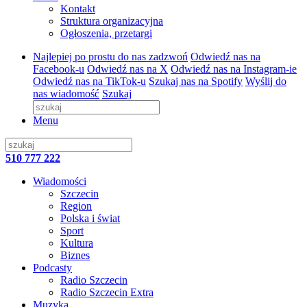
Kontakt
Struktura organizacyjna
Ogłoszenia, przetargi
Najlepiej po prostu do nas zadzwoń
Odwiedź nas na
Facebook-u
Odwiedź nas na X
Odwiedź nas na Instagram-ie
Odwiedź nas na TikTok-u
Szukaj nas na Spotify
Wyślij do
nas wiadomość
Szukaj
Menu
510 777 222
Wiadomości
Szczecin
Region
Polska i świat
Sport
Kultura
Biznes
Podcasty
Radio Szczecin
Radio Szczecin Extra
Muzyka