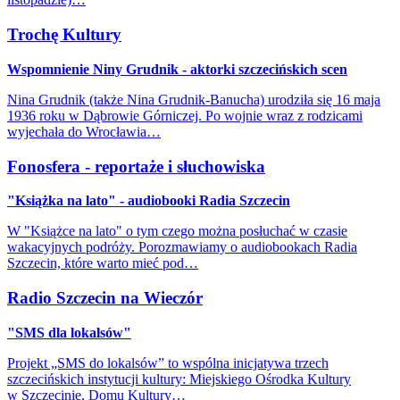
Trochę Kultury
Wspomnienie Niny Grudnik - aktorki szczecińskich scen
Nina Grudnik (także Nina Grudnik-Banucha) urodziła się 16 maja
1936 roku w Dąbrowie Górniczej. Po wojnie wraz z rodzicami
wyjechała do Wrocławia…
Fonosfera - reportaże i słuchowiska
"Książka na lato" - audiobooki Radia Szczecin
W "Książce na lato" o tym czego można posłuchać w czasie
wakacyjnych podróży. Porozmawiamy o audiobookach Radia
Szczecin, które warto mieć pod…
Radio Szczecin na Wieczór
"SMS dla lokalsów"
Projekt „SMS do lokalsów” to wspólna inicjatywa trzech
szczecińskich instytucji kultury: Miejskiego Ośrodka Kultury
w Szczecinie, Domu Kultury…