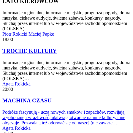
LATO KIEROWCÓW
Informacje regionalne, informacje miejskie, prognoza pogody, dobra
muzyka, ciekawe audycje, świetna zabawa, konkursy, nagrody.
Słuchaj przez internet lub w województwie zachodniopomorskiem
(POLSKA)…
Piotr Rokicki
Maciej Papke
18:00
TROCHĘ KULTURY
Informacje regionalne, informacje miejskie, prognoza pogody, dobra
muzyka, ciekawe audycje, świetna zabawa, konkursy, nagrody.
Słuchaj przez internet lub w województwie zachodniopomorskiem
(POLSKA)…
Agata Rokicka
20:00
MACHINA CZASU
Podróże fascynują - uczą nowych smaków i zapachów, rozwijają
wyobraźnię i wrażliwość, ułatwiają otwarcie na inne kultury, inne
obyczaje. Pozwalają też oderwać się od naszej (nie zawsze…
Agata Rokicka