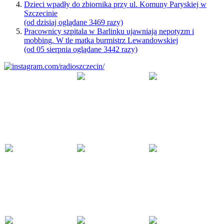
Dzieci wpadły do zbiornika przy ul. Komuny Paryskiej w
Szczecinie
(od dzisiaj oglądane 3469 razy)
Pracownicy szpitala w Barlinku ujawniają nepotyzm i
mobbing. W tle matka burmistrz Lewandowskiej
(od 05 sierpnia oglądane 3442 razy)