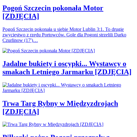
Pogoń Szczecin pokonała Motor
[ZDJĘCIA]
Pogoń Szczecin pokonała u siebie Motor Lublin 3:1. To drugie
zwycięstwo z rzędu Portowców. Gole dla Pogoni strzelili Darko
Czurlinow (17')…
Jadalne bukiety i oscypki... Wystawcy o
smakach Letniego Jarmarku [ZDJĘCIA]
Trwa Targ Rybny w Międzyzdrojach
[ZDJĘCIA]