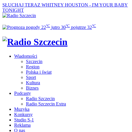
SŁUCHAJ TERAZ
WHITNEY HOUSTON - I'M YOUR BABY
TONIGHT
°C
°C
°C
22
jutro
30
pojutrze
32
Wiadomości
Szczecin
Region
Polska i świat
Sport
Kultura
Biznes
Podcasty
Radio Szczecin
Radio Szczecin Extra
Muzyka
Konkursy
Studio S-1
Reklama
O nas