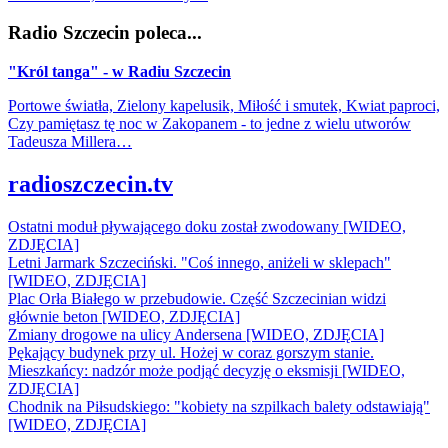
Radio Szczecin poleca...
"Król tanga" - w Radiu Szczecin
Portowe światła, Zielony kapelusik, Miłość i smutek, Kwiat paproci,
Czy pamiętasz tę noc w Zakopanem - to jedne z wielu utworów
Tadeusza Millera…
radioszczecin.tv
Ostatni moduł pływającego doku został zwodowany [WIDEO,
ZDJĘCIA]
Letni Jarmark Szczeciński. "Coś innego, aniżeli w sklepach"
[WIDEO, ZDJĘCIA]
Plac Orła Białego w przebudowie. Część Szczecinian widzi
głównie beton [WIDEO, ZDJĘCIA]
Zmiany drogowe na ulicy Andersena [WIDEO, ZDJĘCIA]
Pękający budynek przy ul. Hożej w coraz gorszym stanie.
Mieszkańcy: nadzór może podjąć decyzję o eksmisji [WIDEO,
ZDJĘCIA]
Chodnik na Piłsudskiego: "kobiety na szpilkach balety odstawiają"
[WIDEO, ZDJĘCIA]