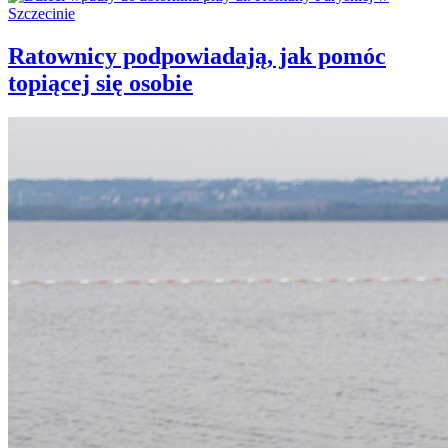
Ratownicy podpowiadają, jak pomóc
topiącej się osobie