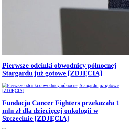
Pierwsze odcinki obwodnicy północnej
Stargardu już gotowe [ZDJĘCIA]
Fundacja Cancer Fighters przekazała 1
mln zł dla dziecięcej onkologii w
Szczecinie [ZDJĘCIA]