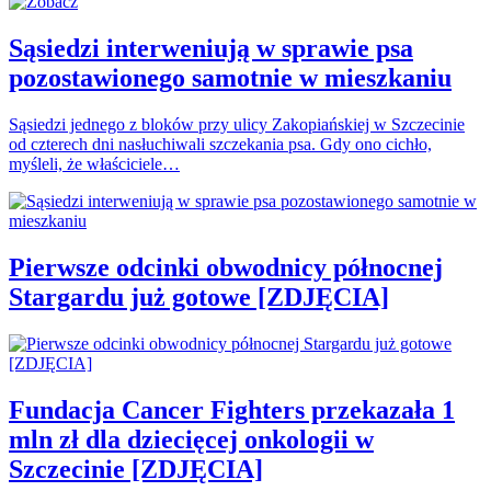
Sąsiedzi interweniują w sprawie psa
pozostawionego samotnie w mieszkaniu
Sąsiedzi jednego z bloków przy ulicy Zakopiańskiej w Szczecinie
od czterech dni nasłuchiwali szczekania psa. Gdy ono cichło,
myśleli, że właściciele…
Pierwsze odcinki obwodnicy północnej
Stargardu już gotowe [ZDJĘCIA]
Fundacja Cancer Fighters przekazała 1
mln zł dla dziecięcej onkologii w
Szczecinie [ZDJĘCIA]