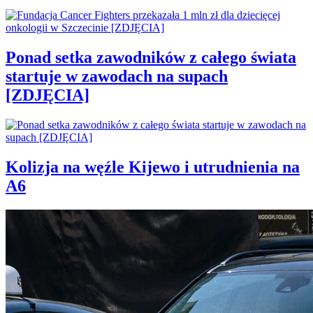
Ponad setka zawodników z całego świata
startuje w zawodach na supach
[ZDJĘCIA]
Kolizja na węźle Kijewo i utrudnienia na
A6