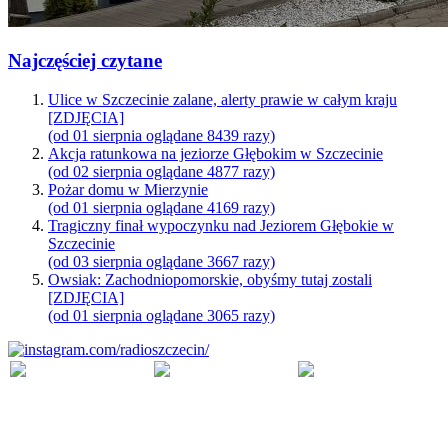
Najczęściej czytane
Ulice w Szczecinie zalane, alerty prawie w całym kraju
[ZDJĘCIA]
(od 01 sierpnia oglądane 8439 razy)
Akcja ratunkowa na jeziorze Głębokim w Szczecinie
(od 02 sierpnia oglądane 4877 razy)
Pożar domu w Mierzynie
(od 01 sierpnia oglądane 4169 razy)
Tragiczny finał wypoczynku nad Jeziorem Głębokie w
Szczecinie
(od 03 sierpnia oglądane 3667 razy)
Owsiak: Zachodniopomorskie, obyśmy tutaj zostali
[ZDJĘCIA]
(od 01 sierpnia oglądane 3065 razy)