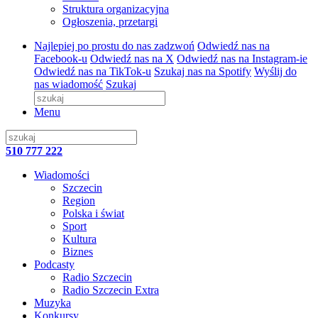
Struktura organizacyjna
Ogłoszenia, przetargi
Najlepiej po prostu do nas zadzwoń
Odwiedź nas na
Facebook-u
Odwiedź nas na X
Odwiedź nas na Instagram-ie
Odwiedź nas na TikTok-u
Szukaj nas na Spotify
Wyślij do
nas wiadomość
Szukaj
Menu
510 777 222
Wiadomości
Szczecin
Region
Polska i świat
Sport
Kultura
Biznes
Podcasty
Radio Szczecin
Radio Szczecin Extra
Muzyka
Konkursy