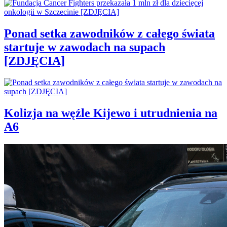
Ponad setka zawodników z całego świata
startuje w zawodach na supach
[ZDJĘCIA]
Kolizja na węźle Kijewo i utrudnienia na
A6