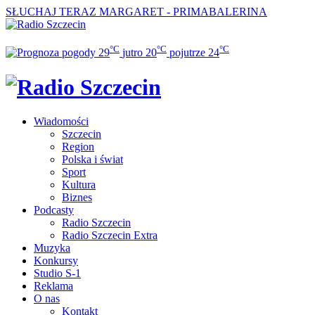
SŁUCHAJ TERAZ
MARGARET - PRIMABALERINA
°C
°C
°C
29
jutro
20
pojutrze
24
Wiadomości
Szczecin
Region
Polska i świat
Sport
Kultura
Biznes
Podcasty
Radio Szczecin
Radio Szczecin Extra
Muzyka
Konkursy
Studio S-1
Reklama
O nas
Kontakt