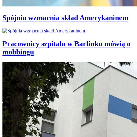
Spójnia wzmacnia skład Amerykaninem
Pracownicy szpitala w Barlinku mówią o
mobbingu