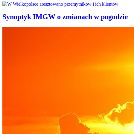
Synoptyk IMGW o zmianach w pogodzie