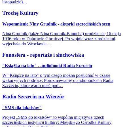
listopadzie)…
Trochę Kultury
Wspomnienie Niny Grudnik - aktorki szczecińskich scen
Nina Grudnik (także Nina Grudnik-Banucha) urodziła się 16 maja
1936 roku w Dąbrowie Górniczej. Po wojnie wraz z rodzicami
wyjechała do Wrocławia…
Fonosfera - reportaże i słuchowiska
"Książka na lato" - audiobooki Radia Szczecin
W "Książce na lato" o tym czego można posłuchać w czasie
wakacyjnych podróży. Porozmawiamy o audiobookach Radia
Szczecin, które warto mieć pod…
Radio Szczecin na Wieczór
"SMS dla lokalsów"
Projekt „SMS do lokalsów” to wspólna inicjatywa trzech
szczecińskich instytucji kultury: Miejskiego Ośrodka Kultury