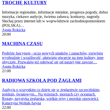
TROCHĘ KULTURY
Informacje regionalne, informacje miejskie, prognoza pogody, dobra
muzyka, ciekawe audycje, świetna zabawa, konkursy, nagrody.
Słuchaj przez internet lub w województwie zachodniopomorskiem
(POLSKA)…
Agata Rokicka
20:00
MACHINA CZASU
Podróże fascynują - uczą nowych smaków i zapachów, rozwijają
wyobraźnię i wrażliwość, ułatwiają otwarcie na inne kultury, inne
obyczaje. Pozwalają też oderwać się od naszej (nie zawsze…
Agata Rokicka
21:00
RADIOWA SZKOŁA POD ŻAGLAMI
Audycja o wszystkim co dzieje się w żeglarstwie szczecińskim,
polskim, światowym... Na jeziorach, morzach czy oceanach.
Regaty, turystyka żeglarska, wielkie rejsy i morskie opowieści.
Katarzyna Wolnik-Sayna
22:00