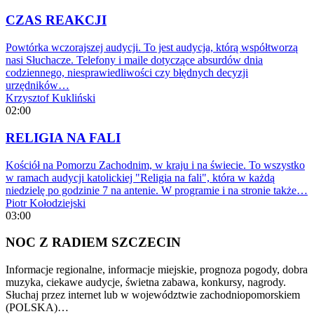
CZAS REAKCJI
Powtórka wczorajszej audycji. To jest audycja, którą współtworzą
nasi Słuchacze. Telefony i maile dotyczące absurdów dnia
codziennego, niesprawiedliwości czy błędnych decyzji
urzędników…
Krzysztof Kukliński
02:00
RELIGIA NA FALI
Kościół na Pomorzu Zachodnim, w kraju i na świecie. To wszystko
w ramach audycji katolickiej "Religia na fali", która w każdą
niedzielę po godzinie 7 na antenie. W programie i na stronie także…
Piotr Kołodziejski
03:00
NOC Z RADIEM SZCZECIN
Informacje regionalne, informacje miejskie, prognoza pogody, dobra
muzyka, ciekawe audycje, świetna zabawa, konkursy, nagrody.
Słuchaj przez internet lub w województwie zachodniopomorskiem
(POLSKA)…