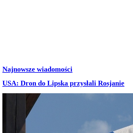
Najnowsze wiadomości
USA: Dron do Lipska przysłali Rosjanie