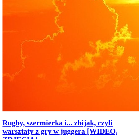
Rugby, szermierka i... zbijak, czyli
warsztaty z gry w juggera [WIDEO,