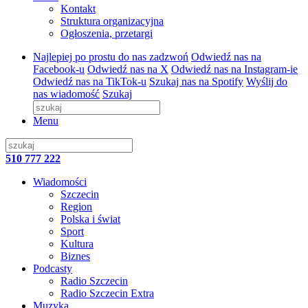
Kontakt
Struktura organizacyjna
Ogłoszenia, przetargi
Najlepiej po prostu do nas zadzwoń
Odwiedź nas na
Facebook-u
Odwiedź nas na X
Odwiedź nas na Instagram-ie
Odwiedź nas na TikTok-u
Szukaj nas na Spotify
Wyślij do
nas wiadomość
Szukaj
Menu
510 777 222
Wiadomości
Szczecin
Region
Polska i świat
Sport
Kultura
Biznes
Podcasty
Radio Szczecin
Radio Szczecin Extra
Muzyka