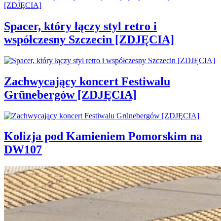
Spacer, który łączy styl retro i
współczesny Szczecin [ZDJĘCIA]
Zachwycający koncert Festiwalu
Grünebergów [ZDJĘCIA]
Kolizja pod Kamieniem Pomorskim na
DW107