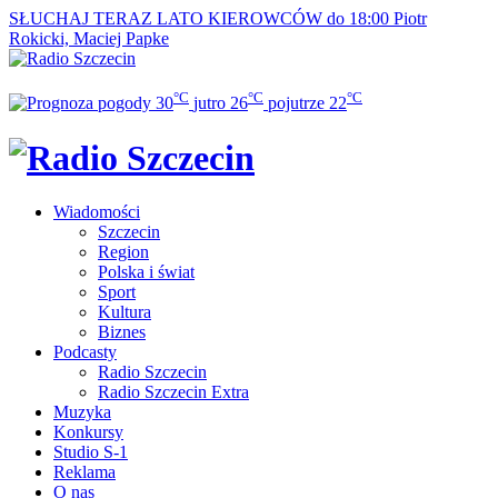
SŁUCHAJ TERAZ
LATO KIEROWCÓW do 18:00
Piotr
Rokicki, Maciej Papke
°C
°C
°C
30
jutro
26
pojutrze
22
Wiadomości
Szczecin
Region
Polska i świat
Sport
Kultura
Biznes
Podcasty
Radio Szczecin
Radio Szczecin Extra
Muzyka
Konkursy
Studio S-1
Reklama
O nas