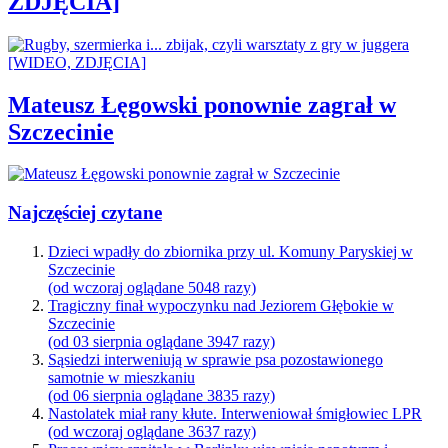
ZDJĘCIA]
Mateusz Łęgowski ponownie zagrał w
Szczecinie
Najczęściej czytane
Dzieci wpadły do zbiornika przy ul. Komuny Paryskiej w
Szczecinie
(od wczoraj oglądane 5048 razy)
Tragiczny finał wypoczynku nad Jeziorem Głębokie w
Szczecinie
(od 03 sierpnia oglądane 3947 razy)
Sąsiedzi interweniują w sprawie psa pozostawionego
samotnie w mieszkaniu
(od 06 sierpnia oglądane 3835 razy)
Nastolatek miał rany kłute. Interweniował śmigłowiec LPR
(od wczoraj oglądane 3637 razy)