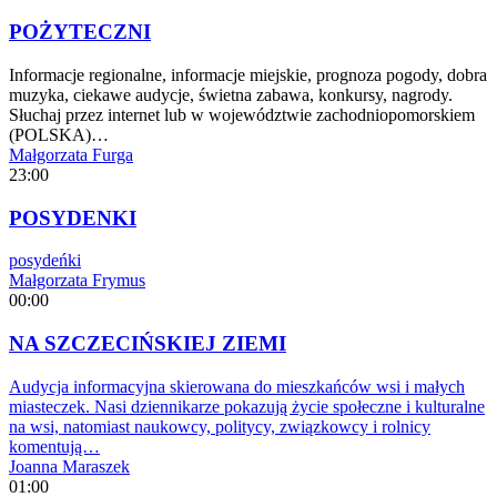
POŻYTECZNI
Informacje regionalne, informacje miejskie, prognoza pogody, dobra
muzyka, ciekawe audycje, świetna zabawa, konkursy, nagrody.
Słuchaj przez internet lub w województwie zachodniopomorskiem
(POLSKA)…
Małgorzata Furga
23:00
POSYDENKI
posydeńki
Małgorzata Frymus
00:00
NA SZCZECIŃSKIEJ ZIEMI
Audycja informacyjna skierowana do mieszkańców wsi i małych
miasteczek. Nasi dziennikarze pokazują życie społeczne i kulturalne
na wsi, natomiast naukowcy, politycy, związkowcy i rolnicy
komentują…
Joanna Maraszek
01:00