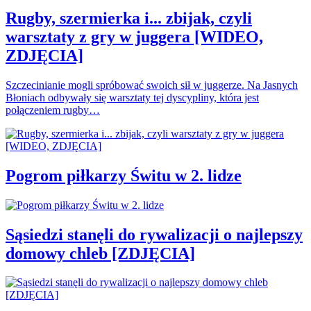
Rugby, szermierka i... zbijak, czyli
warsztaty z gry w juggera [WIDEO,
ZDJĘCIA]
Szczecinianie mogli spróbować swoich sił w juggerze. Na Jasnych
Błoniach odbywały się warsztaty tej dyscypliny, która jest
połączeniem rugby…
Pogrom piłkarzy Świtu w 2. lidze
Sąsiedzi stanęli do rywalizacji o najlepszy
domowy chleb [ZDJĘCIA]