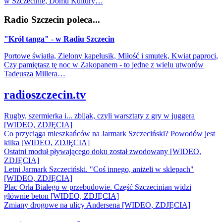
w Szczecinie, Domu Kultury…
Radio Szczecin poleca...
"Król tanga" - w Radiu Szczecin
Portowe światła, Zielony kapelusik, Miłość i smutek, Kwiat paproci,
Czy pamiętasz tę noc w Zakopanem - to jedne z wielu utworów
Tadeusza Millera…
radioszczecin.tv
Rugby, szermierka i... zbijak, czyli warsztaty z gry w juggera
[WIDEO, ZDJĘCIA]
Co przyciąga mieszkańców na Jarmark Szczeciński? Powodów jest
kilka [WIDEO, ZDJĘCIA]
Ostatni moduł pływającego doku został zwodowany [WIDEO,
ZDJĘCIA]
Letni Jarmark Szczeciński. "Coś innego, aniżeli w sklepach"
[WIDEO, ZDJĘCIA]
Plac Orła Białego w przebudowie. Część Szczecinian widzi
głównie beton [WIDEO, ZDJĘCIA]
Zmiany drogowe na ulicy Andersena [WIDEO, ZDJĘCIA]