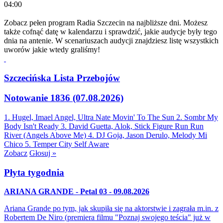
04:00
Zobacz pełen program Radia Szczecin na najbliższe dni. Możesz
także cofnąć datę w kalendarzu i sprawdzić, jakie audycje były tego
dnia na antenie. W scenariuszach audycji znajdziesz listę wszystkich
uworów jakie wtedy graliśmy!
Szczecińska Lista Przebojów
Notowanie 1836 (07.08.2026)
1. Hugel, Imael Angel, Ultra Nate
Movin' To The Sun
2. Sombr
My
Body Isn't Ready
3. David Guetta, Alok, Stick Figure
Run Run
River (Angels Above Me)
4. DJ Goja, Jason Derulo, Melody
Mi
Chico
5. Temper City
Self Aware
Zobacz
Głosuj »
Płyta tygodnia
ARIANA GRANDE - Petal 03 - 09.08.2026
Ariana Grande po tym, jak skupiła się na aktorstwie i zagrała m.in. z
Robertem De Niro (premiera filmu "Poznaj swojego teścia" już w