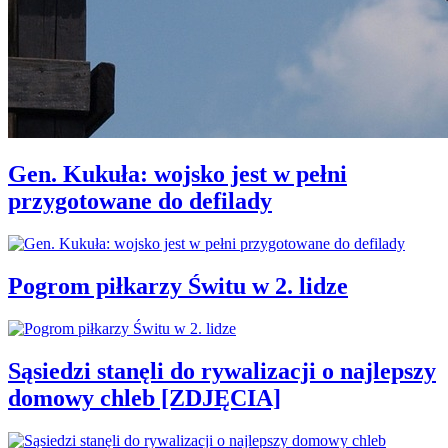
Gen. Kukuła: wojsko jest w pełni
przygotowane do defilady
Pogrom piłkarzy Świtu w 2. lidze
Sąsiedzi stanęli do rywalizacji o najlepszy
domowy chleb [ZDJĘCIA]