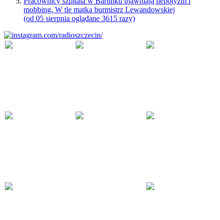
Pracownicy szpitala w Barlinku ujawniają nepotyzm i
mobbing. W tle matka burmistrz Lewandowskiej
(od 05 sierpnia oglądane 3615 razy)