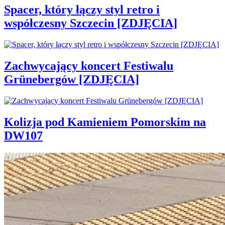
Spacer, który łączy styl retro i
współczesny Szczecin [ZDJĘCIA]
Zachwycający koncert Festiwalu
Grünebergów [ZDJĘCIA]
Kolizja pod Kamieniem Pomorskim na
DW107