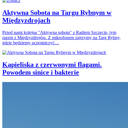
Aktywna Sobota na Targu Rybnym w
Międzyzdrojach
Przed nami kolejna "Aktywna sobota" z Radiem Szczecin, tym
razem z Międzyzdrojów. Z mikrofonem zajrzymy na Targ Rybny,
gdzie będziemy uczestniczyć…
Kąpieliska z czerwonymi flagami.
Powodem sinice i bakterie