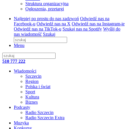
Struktura organizacyjna
Ogłoszenia, przetargi
Najlepiej po prostu do nas zadzwoń
Odwiedź nas na
Facebook-u
Odwiedź nas na X
Odwiedź nas na Instagram-ie
Odwiedź nas na TikTok-u
Szukaj nas na Spotify
Wyślij do
nas wiadomość
Szukaj
Menu
510 777 222
Wiadomości
Szczecin
Region
Polska i świat
Sport
Kultura
Biznes
Podcasty
Radio Szczecin
Radio Szczecin Extra
Muzyka
Konkursy