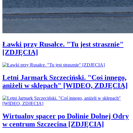
Ławki przy Rusałce. "Tu jest strasznie"
[ZDJĘCIA]
Letni Jarmark Szczeciński. "Coś innego,
aniżeli w sklepach" [WIDEO, ZDJĘCIA]
Wirtualny spacer po Dolinie Dolnej Odry
w centrum Szczecina [ZDJĘCIA]