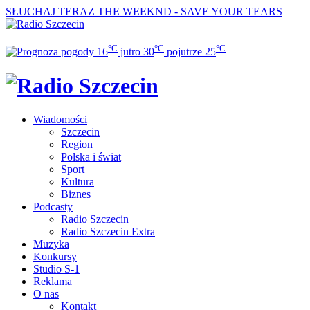
SŁUCHAJ TERAZ
THE WEEKND - SAVE YOUR TEARS
°C
°C
°C
16
jutro
30
pojutrze
25
Wiadomości
Szczecin
Region
Polska i świat
Sport
Kultura
Biznes
Podcasty
Radio Szczecin
Radio Szczecin Extra
Muzyka
Konkursy
Studio S-1
Reklama
O nas
Kontakt