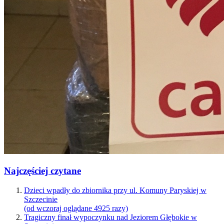
Najczęściej czytane
Dzieci wpadły do zbiornika przy ul. Komuny Paryskiej w
Szczecinie
(od wczoraj oglądane 4925 razy)
Tragiczny finał wypoczynku nad Jeziorem Głębokie w