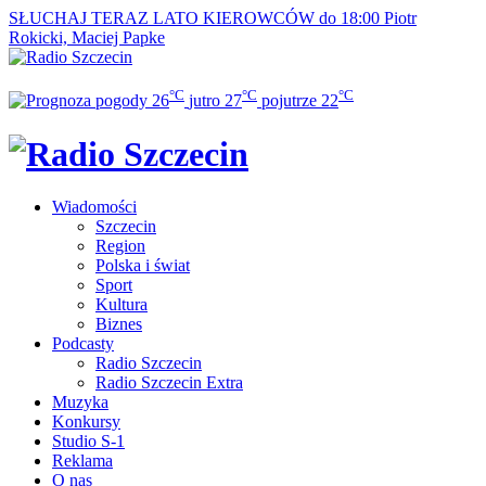
SŁUCHAJ TERAZ
LATO KIEROWCÓW do 18:00
Piotr
Rokicki, Maciej Papke
°C
°C
°C
26
jutro
27
pojutrze
22
Wiadomości
Szczecin
Region
Polska i świat
Sport
Kultura
Biznes
Podcasty
Radio Szczecin
Radio Szczecin Extra
Muzyka
Konkursy
Studio S-1
Reklama
O nas