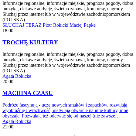
Informacje regionalne, informacje miejskie, prognoza pogody, dobra
muzyka, ciekawe audycje, świetna zabawa, konkursy, nagrody.
Słuchaj przez internet lub w województwie zachodniopomorskiem
(POLSKA)…
SŁUCHAJ TERAZ
Piotr Rokicki
Maciej Papke
18:00
TROCHĘ KULTURY
Informacje regionalne, informacje miejskie, prognoza pogody, dobra
muzyka, ciekawe audycje, świetna zabawa, konkursy, nagrody.
Słuchaj przez internet lub w województwie zachodniopomorskiem
(POLSKA)…
Agata Rokicka
20:00
MACHINA CZASU
Podróże fascynują - uczą nowych smaków i zapachów, rozwijają
wyobraźnię i wrażliwość, ułatwiają otwarcie na inne kultury, inne
obyczaje. Pozwalają też oderwać się od naszej (nie zawsze…
Agata Rokicka
21:00