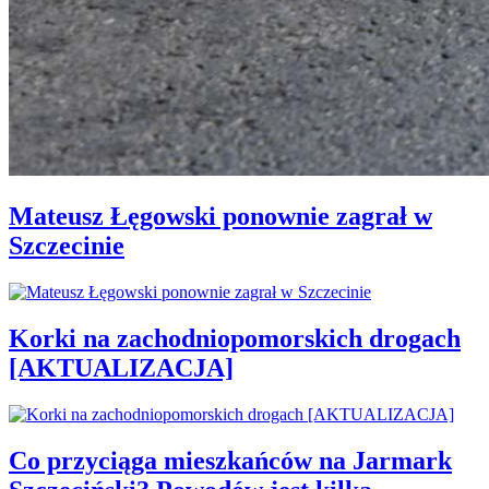
Mateusz Łęgowski ponownie zagrał w
Szczecinie
Korki na zachodniopomorskich drogach
[AKTUALIZACJA]
Co przyciąga mieszkańców na Jarmark