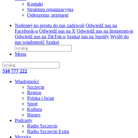
Kontakt
Struktura organizacyjna
Ogłoszenia, przetargi
Najlepiej po prostu do nas zadzwoń
Odwiedź nas na
Facebook-u
Odwiedź nas na X
Odwiedź nas na Instagram-ie
Odwiedź nas na TikTok-u
Szukaj nas na Spotify
Wyślij do
nas wiadomość
Szukaj
Menu
510 777 222
Wiadomości
Szczecin
Region
Polska i świat
Sport
Kultura
Biznes
Podcasty
Radio Szczecin
Radio Szczecin Extra
Muzyka