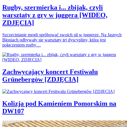
Rugby, szermierka i... zbijak, czyli
warsztaty z gry w juggera [WIDEO,
ZDJĘCIA]
Szczecinianie mogli spróbować swoich sił w juggerze. Na Jasnych
Błoniach odbywały się warsztaty tej dyscypliny, która jest
połączeniem rugby…
Zachwycający koncert Festiwalu
Grünebergów [ZDJĘCIA]
Kolizja pod Kamieniem Pomorskim na
DW107