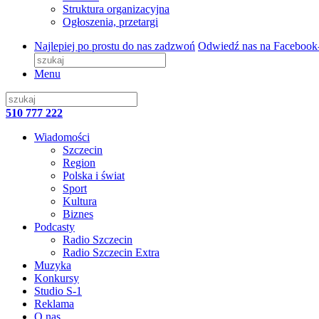
Struktura organizacyjna
Ogłoszenia, przetargi
Najlepiej po prostu do nas zadzwoń
Odwiedź nas na Facebook
Menu
510 777 222
Wiadomości
Szczecin
Region
Polska i świat
Sport
Kultura
Biznes
Podcasty
Radio Szczecin
Radio Szczecin Extra
Muzyka
Konkursy
Studio S-1
Reklama
O nas