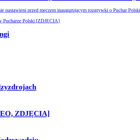
nie nastawieni przed meczem inaugurującym rozgrywki o Puchar Pols
ngi
zyzdrojach
IDEO, ZDJĘCIA]
iędzywodziu