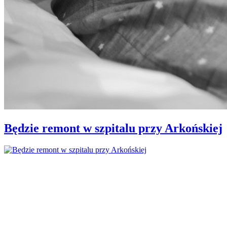
Będzie remont w szpitalu przy Arkońskiej