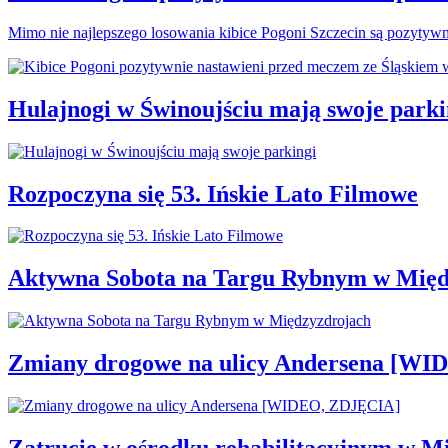
Mimo nie najlepszego losowania kibice Pogoni Szczecin są pozytyw
Hulajnogi w Świnoujściu mają swoje parki
Rozpoczyna się 53. Ińskie Lato Filmowe
Aktywna Sobota na Targu Rybnym w Międ
Zmiany drogowe na ulicy Andersena [W
Zatrucie w ośrodku rehabilitacyjnym w M