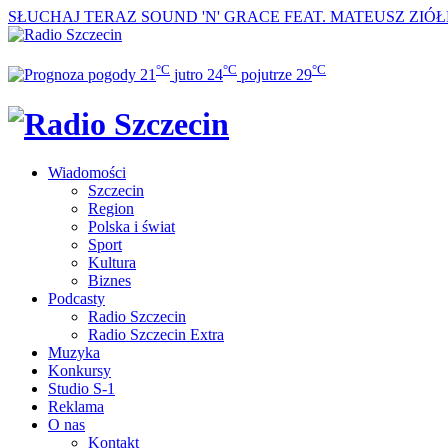
SŁUCHAJ TERAZ
SOUND 'N' GRACE FEAT. MATEUSZ ZIÓ
°C
°C
°C
21
jutro
24
pojutrze
29
Wiadomości
Szczecin
Region
Polska i świat
Sport
Kultura
Biznes
Podcasty
Radio Szczecin
Radio Szczecin Extra
Muzyka
Konkursy
Studio S-1
Reklama
O nas
Kontakt