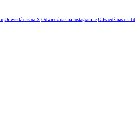
-u
Odwiedź nas na X
Odwiedź nas na Instagram-ie
Odwiedź nas na Ti