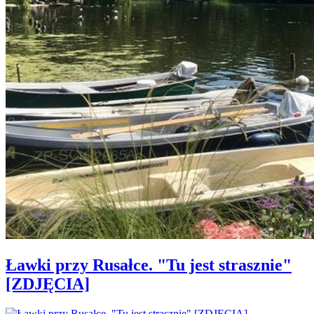
Ławki przy Rusałce. "Tu jest strasznie"
[ZDJĘCIA]