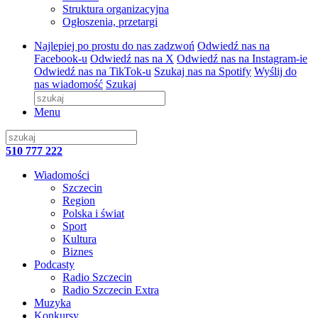
Struktura organizacyjna
Ogłoszenia, przetargi
Najlepiej po prostu do nas zadzwoń
Odwiedź nas na
Facebook-u
Odwiedź nas na X
Odwiedź nas na Instagram-ie
Odwiedź nas na TikTok-u
Szukaj nas na Spotify
Wyślij do
nas wiadomość
Szukaj
Menu
510 777 222
Wiadomości
Szczecin
Region
Polska i świat
Sport
Kultura
Biznes
Podcasty
Radio Szczecin
Radio Szczecin Extra
Muzyka
Konkursy