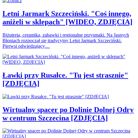
Letni Jarmark Szczeciński. "Coś innego,
aniżeli w sklepach" [WIDEO, ZDJĘCIA]
Biżuteria, ceramika, zabawki i regionalne przysmaki. Na Jasnych
Błoniach rozpoczął się tradycyjny Letni Jarmark Szczeciński.
Pierwsi odwiedzający…
Ławki przy Rusałce. "Tu jest strasznie"
[ZDJĘCIA]
Wirtualny spacer po Dolinie Dolnej Odry
w centrum Szczecina [ZDJĘCIA]