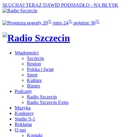
SŁUCHAJ TERAZ
DAWID PODSIADŁO - NA BŁYSK
°C
°C
°C
20
jutro
24
pojutrze
30
Wiadomości
Szczecin
Region
Polska i świat
Sport
Kultura
Biznes
Podcasty
Radio Szczecin
Radio Szczecin Extra
Muzyka
Konkursy
Studio S-1
Reklama
O nas
Kontakt