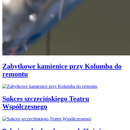
Zabytkowe kamienice przy Kolumba do
remontu
Sukces szczecińskiego Teatru
Współczesnego