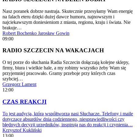
Nasz poranek dobrze nastraja. Skutecznie przesyłamy Wam energię
na falach eteru dzięki dużej dawce humoru, najnowszym i
najciekawszym doniesieniom z miasta, regionu, kraju i świata. Nie
brakuje…
Robert Bochenko
Jarosław Gowin
09:00
RADIO SZCZECIN NA WAKACJACH
O tej porze do słuchania Radia Szczecin dołączają kolejne sklepy,
firmy, biura i wielkie hale, a my robimy wszystko żeby Wam się
przyjemniej pracowało. Gramy przeboje przy których czas
szybciej…
Grzegorz Lament
12:00
CZAS REAKCJI
To jest audycja, którą współtworzą nasi Słuchacze. Telefony i maile
dotyczące absurdów dnia codziennego, niesprawiedliwości czy
błędnych decyzji urzędników, inspirują nas do reakcji i czynienia…
Krzysztof Kukliński
13:00