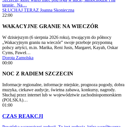
tarasie. Na…
SŁUCHAJ TERAZ
Joanna Skonieczna
22:00
WAKACYJNE GRANIE NA WIECZÓR
W dzisiejszym (6 sierpnia 2026 roku), trwającym do północy
„Wakacyjnym graniu na wieczór” swoje przeboje przypomną
polscy artyści, m.in. Marika, Reni Jusis, Margaret, Kayah, Oskar
Cyms, Paweł…
Dorota Zamolska
00:00
NOC Z RADIEM SZCZECIN
Informacje regionalne, informacje miejskie, prognoza pogody, dobra
muzyka, ciekawe audycje, świetna zabawa, konkursy, nagrody.
Słuchaj przez internet lub w województwie zachodniopomorskiem
(POLSKA)…
01:00
CZAS REAKCJI
Powtórka wczorajszej audycji. To jest audycja, którą współtworzą