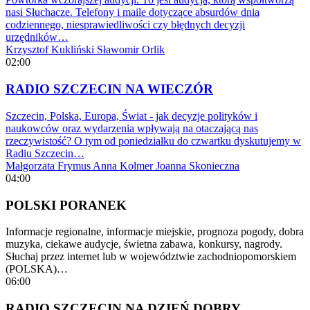
nasi Słuchacze. Telefony i maile dotyczące absurdów dnia
codziennego, niesprawiedliwości czy błędnych decyzji
urzędników…
Krzysztof Kukliński
Sławomir Orlik
02:00
RADIO SZCZECIN NA WIECZÓR
Szczecin, Polska, Europa, Świat - jak decyzje polityków i
naukowców oraz wydarzenia wpływają na otaczającą nas
rzeczywistość? O tym od poniedziałku do czwartku dyskutujemy w
Radiu Szczecin…
Małgorzata Frymus
Anna Kolmer
Joanna Skonieczna
04:00
POLSKI PORANEK
Informacje regionalne, informacje miejskie, prognoza pogody, dobra
muzyka, ciekawe audycje, świetna zabawa, konkursy, nagrody.
Słuchaj przez internet lub w województwie zachodniopomorskiem
(POLSKA)…
06:00
RADIO SZCZECIN NA DZIEŃ DOBRY