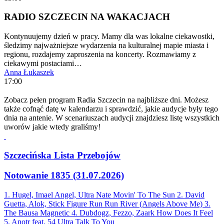
RADIO SZCZECIN NA WAKACJACH
Kontynuujemy dzień w pracy. Mamy dla was lokalne ciekawostki,
śledzimy najważniejsze wydarzenia na kulturalnej mapie miasta i
regionu, rozdajemy zaproszenia na koncerty. Rozmawiamy z
ciekawymi postaciami…
Anna Łukaszek
17:00
Zobacz pełen program Radia Szczecin na najbliższe dni. Możesz
także cofnąć datę w kalendarzu i sprawdzić, jakie audycje były tego
dnia na antenie. W scenariuszach audycji znajdziesz listę wszystkich
uworów jakie wtedy graliśmy!
Szczecińska Lista Przebojów
Notowanie 1835 (31.07.2026)
1. Hugel, Imael Angel, Ultra Nate
Movin' To The Sun
2. David
Guetta, Alok, Stick Figure
Run Run River (Angels Above Me)
3.
The Bausa
Magnetic
4. Dubdogz, Fezzo, Zaark
How Does It Feel
5. Anotr feat. 54 Ultra
Talk To You