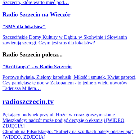
Szczecin, które warto mieć pod…
Radio Szczecin na Wieczór
"SMS dla lokalsów"
Szczecińskie Domy Kultury w Dąbiu, w Skolwinie i Słowianin
zawierają szeregi. Czym jest sms dla lokalsów?
Radio Szczecin poleca...
"Król tanga" - w Radiu Szczecin
Portowe światła, Zielony kapelusik, Miłość i smutek, Kwiat paproci,
Czy pamiętasz tę noc w Zakopanem - to jedne z wielu utworów
Tadeusza Millera…
radioszczecin.tv
Pękający budynek przy ul. Hożej w coraz gorszym stanie.
Mieszkańcy: nadzór może podjąć decyzję o eksmisji [WIDEO,
ZDJĘCIA]
Chodnik na Piłsudskiego: "kobiety na szpilkach balety odstawiają"
[WIDEO, ZDJĘCIA]