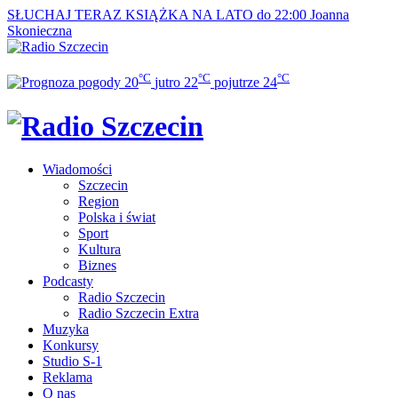
SŁUCHAJ TERAZ
KSIĄŻKA NA LATO do 22:00
Joanna
Skonieczna
°C
°C
°C
20
jutro
22
pojutrze
24
Wiadomości
Szczecin
Region
Polska i świat
Sport
Kultura
Biznes
Podcasty
Radio Szczecin
Radio Szczecin Extra
Muzyka
Konkursy
Studio S-1
Reklama
O nas