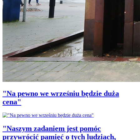
"Na pewno we wrześniu będzie duża
cena"
"Naszym zadaniem jest pomóc
przywrócić pamięć o tych ludziach,