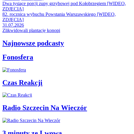
Dwa tysiące porcji zupy grzybowej pod Kołobrzegiem [WIDEO,
ZDJECIA]
82. rocznica wybuchu Powstania Warszawskiego [WIDEO,
ZDJĘCIA]
31.07.2026
Zlikwidowali plantację konopi
Najnowsze podcasty
Fonosfera
Czas Reakcji
Radio Szczecin Na Wieczór
3 minuty ze Lwowa