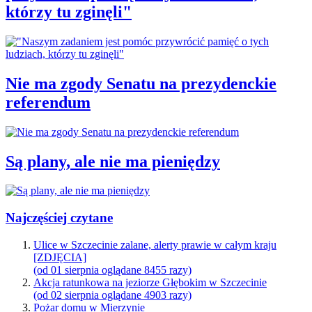
którzy tu zginęli"
Nie ma zgody Senatu na prezydenckie
referendum
Są plany, ale nie ma pieniędzy
Najczęściej czytane
Ulice w Szczecinie zalane, alerty prawie w całym kraju
[ZDJĘCIA]
(od 01 sierpnia oglądane 8455 razy)
Akcja ratunkowa na jeziorze Głębokim w Szczecinie
(od 02 sierpnia oglądane 4903 razy)
Pożar domu w Mierzynie