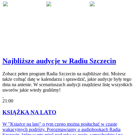
Najbliższe audycje w Radiu Szczecin
Zobacz pełen program Radia Szczecin na najbliższe dni. Możesz
także cofnąć datę w kalendarzu i sprawdzić, jakie audycje były tego
dnia na antenie. W scenariuszach audycji znajdziesz listę wszystkich
uworów jakie wtedy graliśmy!
21:00
KSIĄŻKA NA LATO
W "Książce na lato" o tym czego można posłuchać w czasie
wakacyjnych podróży. Porozmawiamy o audiobookach Radia
Szczecin, które warto mieć pod ręką w aucie, samochodzie i na