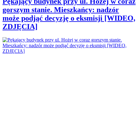
Pękający budynek przy ul. Hożej w coraz
gorszym stanie. Mieszkańcy: nadzór
może podjąć decyzję o eksmisji [WIDEO,
ZDJĘCIA]