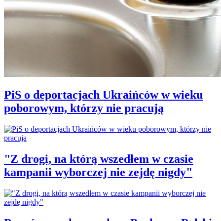
PiS o deportacjach Ukraińców w wieku
poborowym, którzy nie pracują
"Z drogi, na którą wszedłem w czasie
kampanii wyborczej nie zejdę nigdy"