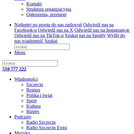
Kontakt
Struktura organizacyjna
Ogłoszenia, przetargi
Najlepiej po prostu do nas zadzwoń
Odwiedź nas na
Facebook-u
Odwiedź nas na X
Odwiedź nas na Instagram-ie
Odwiedź nas na TikTok-u
Szukaj nas na Spotify
Wyślij do
nas wiadomość
Szukaj
Menu
510 777 222
Wiadomości
Szczecin
Region
Polska i świat
Sport
Kultura
Biznes
Podcasty
Radio Szczecin
Radio Szczecin Extra
Muzyka