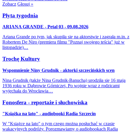
Zobacz
Głosuj »
Płyta tygodnia
ARIANA GRANDE - Petal 03 - 09.08.2026
Ariana Grande po tym, jak skupiła się na aktorstwie i zagrała m.in. z
Robertem De Niro (premiera filmu "Poznaj swojego teścia" już w
listopadzie)…
Trochę Kultury
Wspomnienie Niny Grudnik - aktorki szczecińskich scen
Nina Grudnik (także Nina Grudnik-Banucha) urodziła się 16 maja
1936 roku w Dąbrowie Górniczej. Po wojnie wraz z rodzicami
wyjechała do Wrocławia…
Fonosfera - reportaże i słuchowiska
"Książka na lato" - audiobooki Radia Szczecin
W "Książce na lato" o tym czego można posłuchać w czasie
wakacyjnych podróży. Porozmawiamy o audiobookach Radia