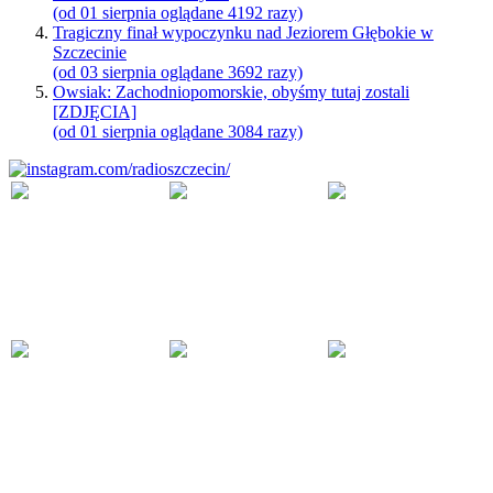
(od 01 sierpnia oglądane 4192 razy)
Tragiczny finał wypoczynku nad Jeziorem Głębokie w
Szczecinie
(od 03 sierpnia oglądane 3692 razy)
Owsiak: Zachodniopomorskie, obyśmy tutaj zostali
[ZDJĘCIA]
(od 01 sierpnia oglądane 3084 razy)