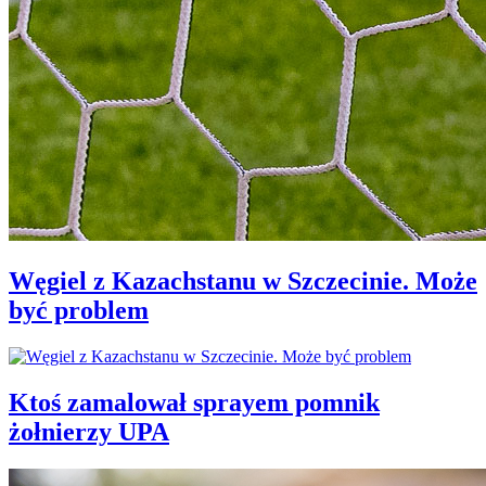
Węgiel z Kazachstanu w Szczecinie. Może
być problem
Ktoś zamalował sprayem pomnik
żołnierzy UPA