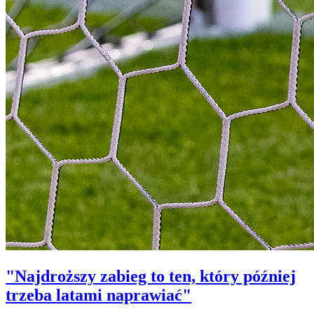
"Najdroższy zabieg to ten, który później
trzeba latami naprawiać"