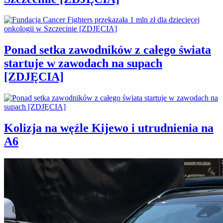
Ponad setka zawodników z całego świata
startuje w zawodach na supach
[ZDJĘCIA]
Kolizja na węźle Kijewo i utrudnienia na
A6