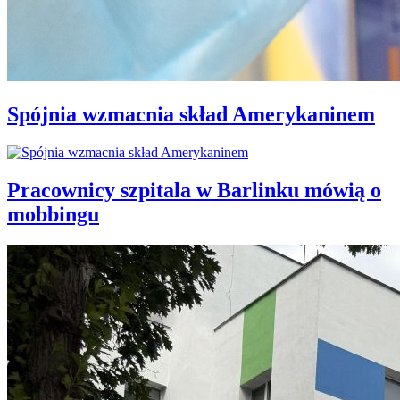
Spójnia wzmacnia skład Amerykaninem
Pracownicy szpitala w Barlinku mówią o
mobbingu