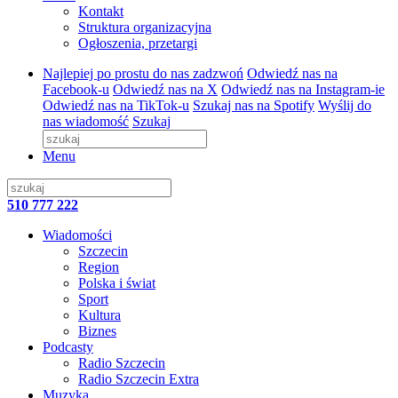
Kontakt
Struktura organizacyjna
Ogłoszenia, przetargi
Najlepiej po prostu do nas zadzwoń
Odwiedź nas na
Facebook-u
Odwiedź nas na X
Odwiedź nas na Instagram-ie
Odwiedź nas na TikTok-u
Szukaj nas na Spotify
Wyślij do
nas wiadomość
Szukaj
Menu
510 777 222
Wiadomości
Szczecin
Region
Polska i świat
Sport
Kultura
Biznes
Podcasty
Radio Szczecin
Radio Szczecin Extra
Muzyka