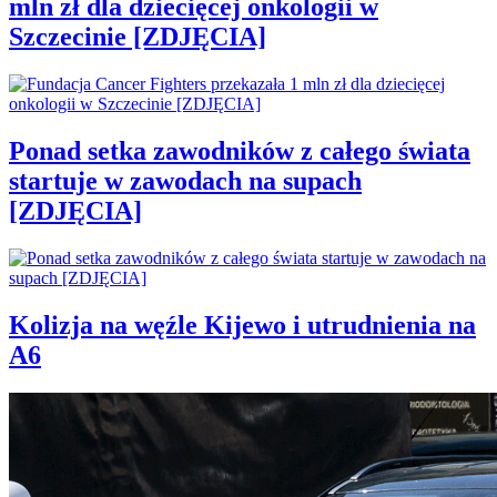
mln zł dla dziecięcej onkologii w
Szczecinie [ZDJĘCIA]
Ponad setka zawodników z całego świata
startuje w zawodach na supach
[ZDJĘCIA]
Kolizja na węźle Kijewo i utrudnienia na
A6