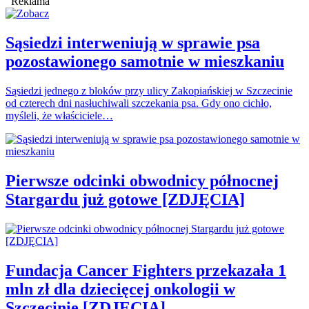
Reklama
Sąsiedzi interweniują w sprawie psa
pozostawionego samotnie w mieszkaniu
Sąsiedzi jednego z bloków przy ulicy Zakopiańskiej w Szczecinie
od czterech dni nasłuchiwali szczekania psa. Gdy ono cichło,
myśleli, że właściciele…
Pierwsze odcinki obwodnicy północnej
Stargardu już gotowe [ZDJĘCIA]
Fundacja Cancer Fighters przekazała 1
mln zł dla dziecięcej onkologii w
Szczecinie [ZDJĘCIA]