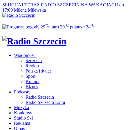
SŁUCHAJ TERAZ
RADIO SZCZECIN NA WAKACJACH do
17:00
Milena Milewska
°C
°C
°C
29
jutro
20
pojutrze
24
Wiadomości
Szczecin
Region
Polska i świat
Sport
Kultura
Biznes
Podcasty
Radio Szczecin
Radio Szczecin Extra
Muzyka
Konkursy
Studio S-1
Reklama
O nas