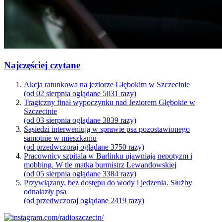
Najczęściej czytane
Akcja ratunkowa na jeziorze Głębokim w Szczecinie
(od 02 sierpnia oglądane 5031 razy)
Tragiczny finał wypoczynku nad Jeziorem Głębokie w
Szczecinie
(od 03 sierpnia oglądane 3839 razy)
Sąsiedzi interweniują w sprawie psa pozostawionego
samotnie w mieszkaniu
(od przedwczoraj oglądane 3750 razy)
Pracownicy szpitala w Barlinku ujawniają nepotyzm i
mobbing. W tle matka burmistrz Lewandowskiej
(od 05 sierpnia oglądane 3384 razy)
Przywiązany, bez dostępu do wody i jedzenia. Służby
odnalazły psa
(od przedwczoraj oglądane 2419 razy)