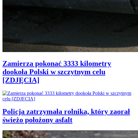
Zamierza pokonać 3333 kilometry
dookoła Polski w szczytnym celu
[ZDJĘCIA]
Policja zatrzymała rolnika, który zaorał
świeżo położony asfalt