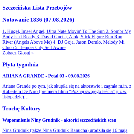
Szczecińska Lista Przebojów
Notowanie 1836 (07.08.2026)
1. Hugel, Imael Angel, Ultra Nate
Movin' To The Sun
2. Sombr
My
Body Isn't Ready
3. David Guetta, Alok, Stick Figure
Run Run
River (Angels Above Me)
4. DJ Goja, Jason Derulo, Melody
Mi
Chico
5. Temper City
Self Aware
Zobacz
Głosuj »
Płyta tygodnia
ARIANA GRANDE - Petal 03 - 09.08.2026
Ariana Grande po tym, jak skupiła się na aktorstwie i zagrała m.in. z
Robertem De Niro (premiera filmu "Poznaj swojego teścia" już w
listopadzie)…
Trochę Kultury
Wspomnienie Niny Grudnik - aktorki szczecińskich scen
Nina Grudnik (także Nina Grudnik-Banucha) urodziła się 16 maja