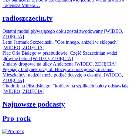
Tadeusza Millera…
radioszczecin.tv
Ostatni moduł pływającego doku został zwodowany [WIDEO,
ZDJĘCIA]
Letni Jarmark Szczeciński. "Coś innego, aniżeli w sklepach"
[WIDEO, ZDJĘCIA]
Plac Orła Białego w przebudowie. Część Szczecinian widzi
głównie beton [WIDEO, ZDJĘCIA]
Zmiany drogowe na ulicy Andersena [WIDEO, ZDJĘCIA]
Pękający budynek przy ul. Hożej w coraz gorszym stanie.
Mieszkańcy: nadzór może podjąć decyzję o eksmisji [WIDEO,
ZDJĘCIA]
Chodnik na Piłsudskiego: "kobiety na szpilkach balety odstawiają"
[WIDEO, ZDJĘCIA]
Najnowsze podcasty
Pro-rock