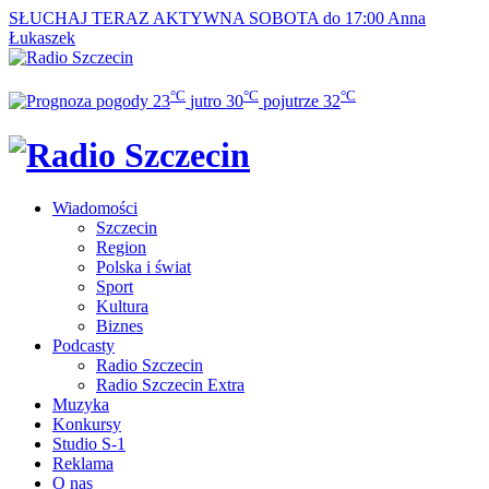
SŁUCHAJ TERAZ
AKTYWNA SOBOTA do 17:00
Anna
Łukaszek
°C
°C
°C
23
jutro
30
pojutrze
32
Wiadomości
Szczecin
Region
Polska i świat
Sport
Kultura
Biznes
Podcasty
Radio Szczecin
Radio Szczecin Extra
Muzyka
Konkursy
Studio S-1
Reklama
O nas