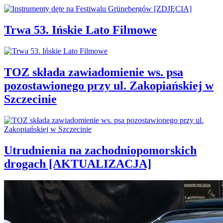
Trwa 53. Ińskie Lato Filmowe
TOZ składa zawiadomienie ws. psa
pozostawionego przy ul. Zakopiańskiej w
Szczecinie
Utrudnienia na zachodniopomorskich
drogach [AKTUALIZACJA]