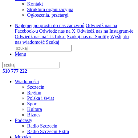
Kontakt
Struktura organizacyjna
Ogłoszenia, przetargi
Najlepiej po prostu do nas zadzwoń
Odwiedź nas na
Facebook-u
Odwiedź nas na X
Odwiedź nas na Instagram-ie
Odwiedź nas na TikTok-u
Szukaj nas na Spotify
Wyślij do
nas wiadomość
Szukaj
Menu
510 777 222
Wiadomości
Szczecin
Region
Polska i świat
Sport
Kultura
Biznes
Podcasty
Radio Szczecin
Radio Szczecin Extra
Muzyka