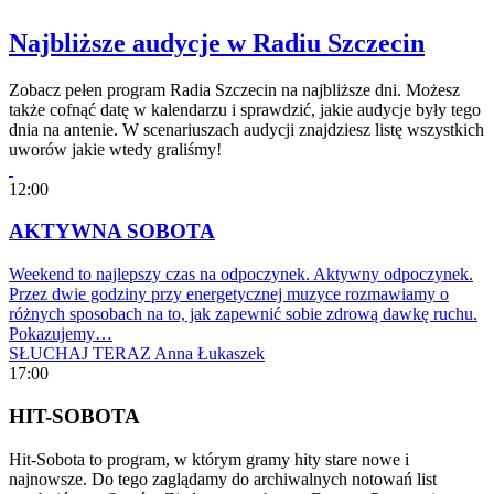
Najbliższe audycje w Radiu Szczecin
Zobacz pełen program Radia Szczecin na najbliższe dni. Możesz
także cofnąć datę w kalendarzu i sprawdzić, jakie audycje były tego
dnia na antenie. W scenariuszach audycji znajdziesz listę wszystkich
uworów jakie wtedy graliśmy!
12:00
AKTYWNA SOBOTA
Weekend to najlepszy czas na odpoczynek. Aktywny odpoczynek.
Przez dwie godziny przy energetycznej muzyce rozmawiamy o
różnych sposobach na to, jak zapewnić sobie zdrową dawkę ruchu.
Pokazujemy…
SŁUCHAJ TERAZ
Anna Łukaszek
17:00
HIT-SOBOTA
Hit-Sobota to program, w którym gramy hity stare nowe i
najnowsze. Do tego zaglądamy do archiwalnych notowań list