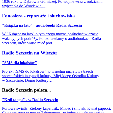
1936 roku w Dąbrowie Górniczej. Po wojnie wraz z rodzicami
wyjechała do Wrocławia…
Fonosfera - reportaże i słuchowiska
"Książka na lato" - audiobooki Radia Szczecin
W "Książce na lato" o tym czego można posłuchać w czasie
wakacyjnych podróży. Porozmawiamy o audiobookach Radia
Szczecin, które warto mieć pod…
Radio Szczecin na Wieczór
"SMS dla lokalsów"
Projekt „SMS do lokalsów” to wspólna inicjatywa trzech
szczecińskich instytucji kultury: Miejskiego Ośrodka Kultury
w Szczecinie, Domu Kultury…
Radio Szczecin poleca...
"Król tanga" - w Radiu Szczecin
Portowe światła, Zielony kapelusik, Miłość i smutek, Kwiat paproci,
Czy pamiętasz tę noc w Zakopanem - to jedne z wielu utworów