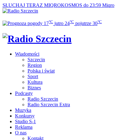
SŁUCHAJ TERAZ
MIQROKOSMOS do 23:59
Miqro
°C
°C
°C
17
jutro
24
pojutrze
30
Wiadomości
Szczecin
Region
Polska i świat
Sport
Kultura
Biznes
Podcasty
Radio Szczecin
Radio Szczecin Extra
Muzyka
Konkursy
Studio S-1
Reklama
O nas
Kontakt