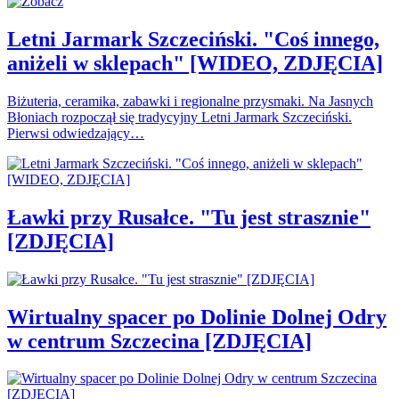
Letni Jarmark Szczeciński. "Coś innego,
aniżeli w sklepach" [WIDEO, ZDJĘCIA]
Biżuteria, ceramika, zabawki i regionalne przysmaki. Na Jasnych
Błoniach rozpoczął się tradycyjny Letni Jarmark Szczeciński.
Pierwsi odwiedzający…
Ławki przy Rusałce. "Tu jest strasznie"
[ZDJĘCIA]
Wirtualny spacer po Dolinie Dolnej Odry
w centrum Szczecina [ZDJĘCIA]