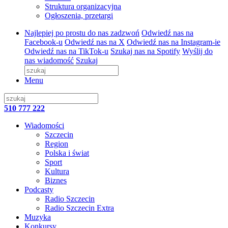
Struktura organizacyjna
Ogłoszenia, przetargi
Najlepiej po prostu do nas zadzwoń
Odwiedź nas na
Facebook-u
Odwiedź nas na X
Odwiedź nas na Instagram-ie
Odwiedź nas na TikTok-u
Szukaj nas na Spotify
Wyślij do
nas wiadomość
Szukaj
Menu
510 777 222
Wiadomości
Szczecin
Region
Polska i świat
Sport
Kultura
Biznes
Podcasty
Radio Szczecin
Radio Szczecin Extra
Muzyka
Konkursy