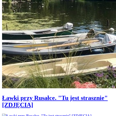
Ławki przy Rusałce. "Tu jest strasznie"
[ZDJĘCIA]