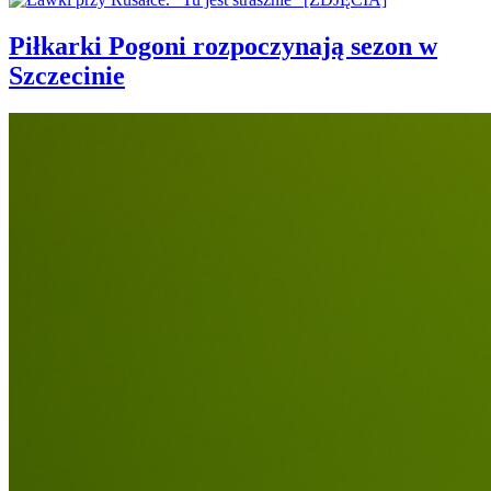
Piłkarki Pogoni rozpoczynają sezon w
Szczecinie