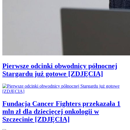
Pierwsze odcinki obwodnicy północnej
Stargardu już gotowe [ZDJĘCIA]
Fundacja Cancer Fighters przekazała 1
mln zł dla dziecięcej onkologii w
Szczecinie [ZDJĘCIA]