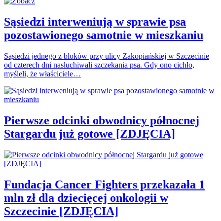
Sąsiedzi interweniują w sprawie psa
pozostawionego samotnie w mieszkaniu
Sąsiedzi jednego z bloków przy ulicy Zakopiańskiej w Szczecinie
od czterech dni nasłuchiwali szczekania psa. Gdy ono cichło,
myśleli, że właściciele…
Pierwsze odcinki obwodnicy północnej
Stargardu już gotowe [ZDJĘCIA]
Fundacja Cancer Fighters przekazała 1
mln zł dla dziecięcej onkologii w
Szczecinie [ZDJĘCIA]