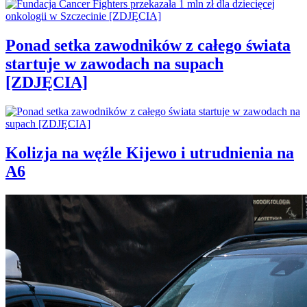
Ponad setka zawodników z całego świata
startuje w zawodach na supach
[ZDJĘCIA]
Kolizja na węźle Kijewo i utrudnienia na
A6