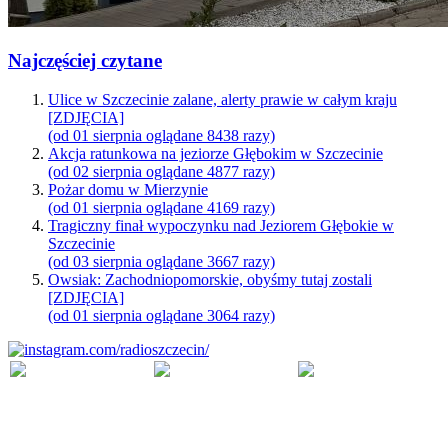
Najczęściej czytane
Ulice w Szczecinie zalane, alerty prawie w całym kraju
[ZDJĘCIA]
(od 01 sierpnia oglądane 8438 razy)
Akcja ratunkowa na jeziorze Głębokim w Szczecinie
(od 02 sierpnia oglądane 4877 razy)
Pożar domu w Mierzynie
(od 01 sierpnia oglądane 4169 razy)
Tragiczny finał wypoczynku nad Jeziorem Głębokie w
Szczecinie
(od 03 sierpnia oglądane 3667 razy)
Owsiak: Zachodniopomorskie, obyśmy tutaj zostali
[ZDJĘCIA]
(od 01 sierpnia oglądane 3064 razy)