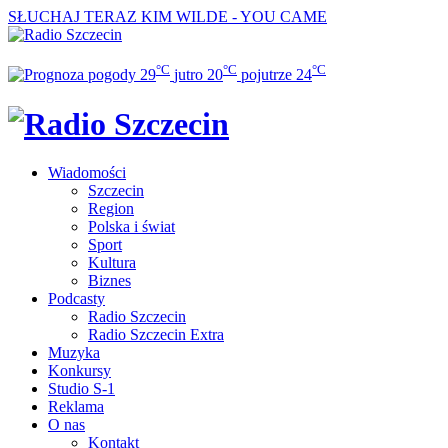
SŁUCHAJ TERAZ
KIM WILDE - YOU CAME
°C
°C
°C
29
jutro
20
pojutrze
24
Wiadomości
Szczecin
Region
Polska i świat
Sport
Kultura
Biznes
Podcasty
Radio Szczecin
Radio Szczecin Extra
Muzyka
Konkursy
Studio S-1
Reklama
O nas
Kontakt