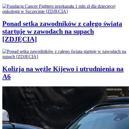
Ponad setka zawodników z całego świata
startuje w zawodach na supach
[ZDJĘCIA]
Kolizja na węźle Kijewo i utrudnienia na
A6