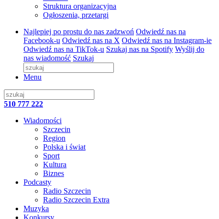
Struktura organizacyjna
Ogłoszenia, przetargi
Najlepiej po prostu do nas zadzwoń
Odwiedź nas na
Facebook-u
Odwiedź nas na X
Odwiedź nas na Instagram-ie
Odwiedź nas na TikTok-u
Szukaj nas na Spotify
Wyślij do
nas wiadomość
Szukaj
Menu
510 777 222
Wiadomości
Szczecin
Region
Polska i świat
Sport
Kultura
Biznes
Podcasty
Radio Szczecin
Radio Szczecin Extra
Muzyka
Konkursy