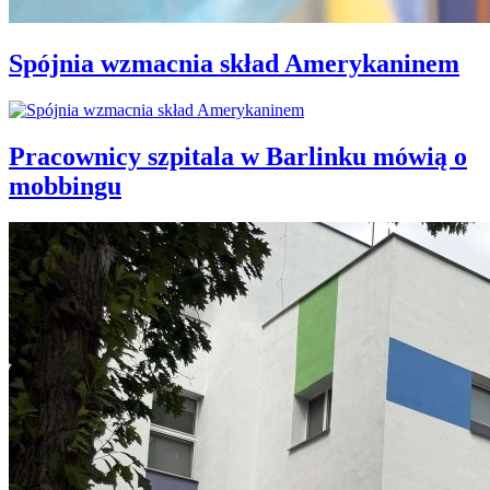
Spójnia wzmacnia skład Amerykaninem
Pracownicy szpitala w Barlinku mówią o
mobbingu