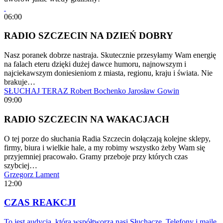
06:00
RADIO SZCZECIN NA DZIEŃ DOBRY
Nasz poranek dobrze nastraja. Skutecznie przesyłamy Wam energię
na falach eteru dzięki dużej dawce humoru, najnowszym i
najciekawszym doniesieniom z miasta, regionu, kraju i świata. Nie
brakuje…
SŁUCHAJ TERAZ
Robert Bochenko
Jarosław Gowin
09:00
RADIO SZCZECIN NA WAKACJACH
O tej porze do słuchania Radia Szczecin dołączają kolejne sklepy,
firmy, biura i wielkie hale, a my robimy wszystko żeby Wam się
przyjemniej pracowało. Gramy przeboje przy których czas
szybciej…
Grzegorz Lament
12:00
CZAS REAKCJI
To jest audycja, którą współtworzą nasi Słuchacze. Telefony i maile