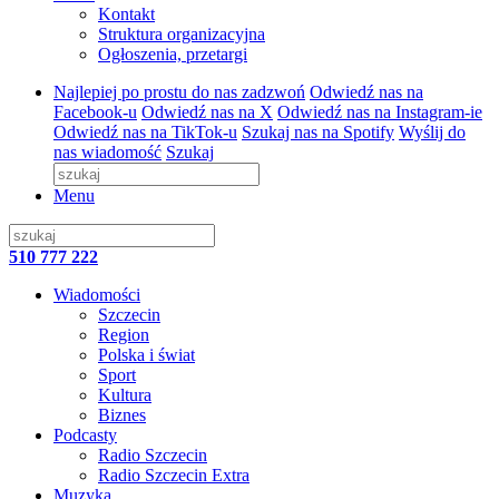
Kontakt
Struktura organizacyjna
Ogłoszenia, przetargi
Najlepiej po prostu do nas zadzwoń
Odwiedź nas na
Facebook-u
Odwiedź nas na X
Odwiedź nas na Instagram-ie
Odwiedź nas na TikTok-u
Szukaj nas na Spotify
Wyślij do
nas wiadomość
Szukaj
Menu
510 777 222
Wiadomości
Szczecin
Region
Polska i świat
Sport
Kultura
Biznes
Podcasty
Radio Szczecin
Radio Szczecin Extra
Muzyka