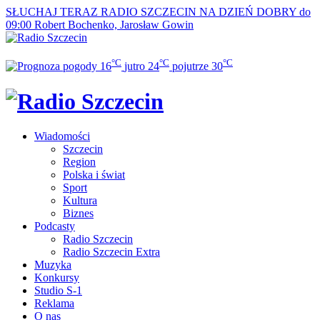
SŁUCHAJ TERAZ
RADIO SZCZECIN NA DZIEŃ DOBRY do
09:00
Robert Bochenko, Jarosław Gowin
°C
°C
°C
16
jutro
24
pojutrze
30
Wiadomości
Szczecin
Region
Polska i świat
Sport
Kultura
Biznes
Podcasty
Radio Szczecin
Radio Szczecin Extra
Muzyka
Konkursy
Studio S-1
Reklama
O nas