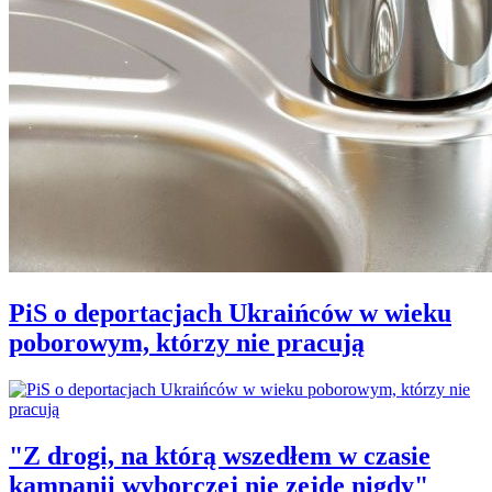
PiS o deportacjach Ukraińców w wieku
poborowym, którzy nie pracują
"Z drogi, na którą wszedłem w czasie
kampanii wyborczej nie zejdę nigdy"