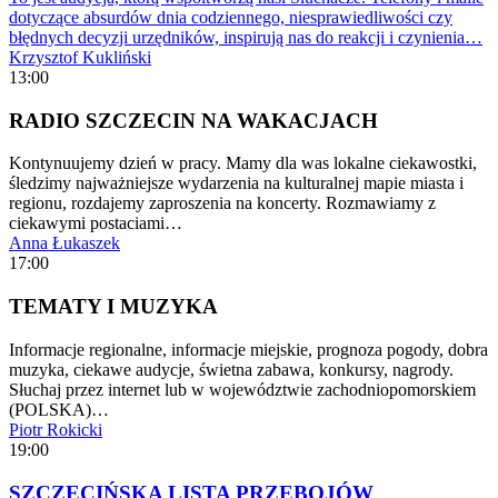
dotyczące absurdów dnia codziennego, niesprawiedliwości czy
błędnych decyzji urzędników, inspirują nas do reakcji i czynienia…
Krzysztof Kukliński
13:00
RADIO SZCZECIN NA WAKACJACH
Kontynuujemy dzień w pracy. Mamy dla was lokalne ciekawostki,
śledzimy najważniejsze wydarzenia na kulturalnej mapie miasta i
regionu, rozdajemy zaproszenia na koncerty. Rozmawiamy z
ciekawymi postaciami…
Anna Łukaszek
17:00
TEMATY I MUZYKA
Informacje regionalne, informacje miejskie, prognoza pogody, dobra
muzyka, ciekawe audycje, świetna zabawa, konkursy, nagrody.
Słuchaj przez internet lub w województwie zachodniopomorskiem
(POLSKA)…
Piotr Rokicki
19:00
SZCZECIŃSKA LISTA PRZEBOJÓW