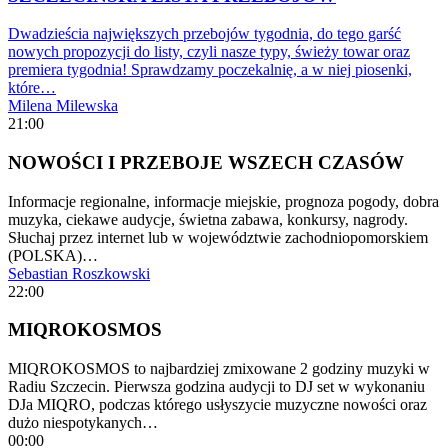
Dwadzieścia największych przebojów tygodnia, do tego garść
nowych propozycji do listy, czyli nasze typy, świeży towar oraz
premiera tygodnia! Sprawdzamy poczekalnię, a w niej piosenki,
które…
Milena Milewska
21:00
NOWOŚCI I PRZEBOJE WSZECH CZASÓW
Informacje regionalne, informacje miejskie, prognoza pogody, dobra
muzyka, ciekawe audycje, świetna zabawa, konkursy, nagrody.
Słuchaj przez internet lub w województwie zachodniopomorskiem
(POLSKA)…
Sebastian Roszkowski
22:00
MIQROKOSMOS
MIQROKOSMOS to najbardziej zmixowane 2 godziny muzyki w
Radiu Szczecin. Pierwsza godzina audycji to DJ set w wykonaniu
DJa MIQRO, podczas którego usłyszycie muzyczne nowości oraz
dużo niespotykanych…
00:00