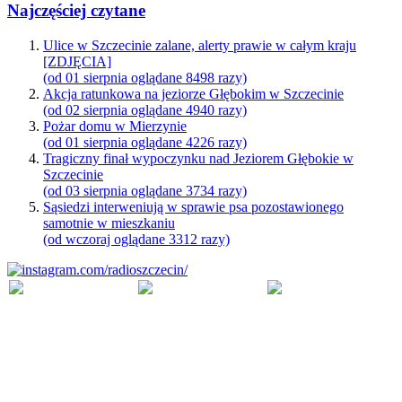
Najczęściej czytane
Ulice w Szczecinie zalane, alerty prawie w całym kraju
[ZDJĘCIA]
(od 01 sierpnia oglądane 8498 razy)
Akcja ratunkowa na jeziorze Głębokim w Szczecinie
(od 02 sierpnia oglądane 4940 razy)
Pożar domu w Mierzynie
(od 01 sierpnia oglądane 4226 razy)
Tragiczny finał wypoczynku nad Jeziorem Głębokie w
Szczecinie
(od 03 sierpnia oglądane 3734 razy)
Sąsiedzi interweniują w sprawie psa pozostawionego
samotnie w mieszkaniu
(od wczoraj oglądane 3312 razy)