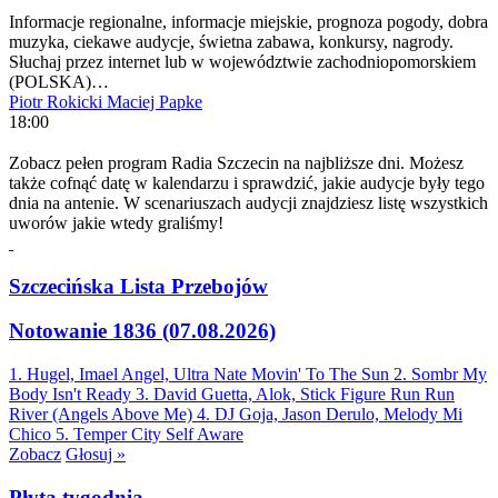
Informacje regionalne, informacje miejskie, prognoza pogody, dobra
muzyka, ciekawe audycje, świetna zabawa, konkursy, nagrody.
Słuchaj przez internet lub w województwie zachodniopomorskiem
(POLSKA)…
Piotr Rokicki
Maciej Papke
18:00
Zobacz pełen program Radia Szczecin na najbliższe dni. Możesz
także cofnąć datę w kalendarzu i sprawdzić, jakie audycje były tego
dnia na antenie. W scenariuszach audycji znajdziesz listę wszystkich
uworów jakie wtedy graliśmy!
Szczecińska Lista Przebojów
Notowanie 1836 (07.08.2026)
1. Hugel, Imael Angel, Ultra Nate
Movin' To The Sun
2. Sombr
My
Body Isn't Ready
3. David Guetta, Alok, Stick Figure
Run Run
River (Angels Above Me)
4. DJ Goja, Jason Derulo, Melody
Mi
Chico
5. Temper City
Self Aware
Zobacz
Głosuj »
Płyta tygodnia