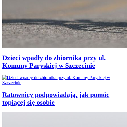
Dzieci wpadły do zbiornika przy ul.
Komuny Paryskiej w Szczecinie
Ratownicy podpowiadają, jak pomóc
topiącej się osobie