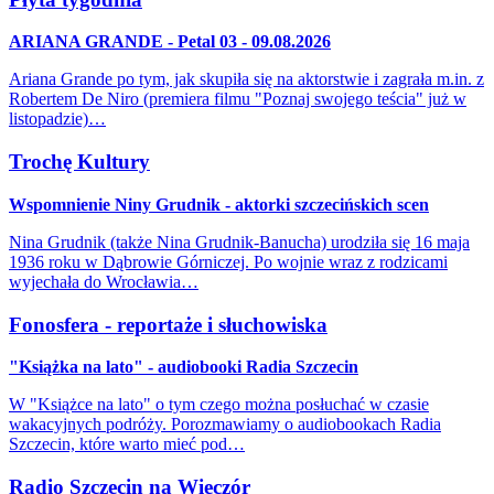
ARIANA GRANDE - Petal 03 - 09.08.2026
Ariana Grande po tym, jak skupiła się na aktorstwie i zagrała m.in. z
Robertem De Niro (premiera filmu "Poznaj swojego teścia" już w
listopadzie)…
Trochę Kultury
Wspomnienie Niny Grudnik - aktorki szczecińskich scen
Nina Grudnik (także Nina Grudnik-Banucha) urodziła się 16 maja
1936 roku w Dąbrowie Górniczej. Po wojnie wraz z rodzicami
wyjechała do Wrocławia…
Fonosfera - reportaże i słuchowiska
"Książka na lato" - audiobooki Radia Szczecin
W "Książce na lato" o tym czego można posłuchać w czasie
wakacyjnych podróży. Porozmawiamy o audiobookach Radia
Szczecin, które warto mieć pod…
Radio Szczecin na Wieczór