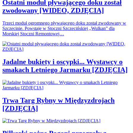
Ostatni moduł pływającego doku został
zwodowany [WIDEO, ZDJĘCIA]
Trzeci moduł ogromnego pływającego doku został zwodowany w
Szczecinie. Powstaje w Stoczni Szczecińskiej „Wulkan” dla
Morskiej Stoczni Remontowej…
Jadalne bukiety i oscypki... Wystawcy o
smakach Letniego Jarmarku [ZDJĘCIA]
Trwa Targ Rybny w Międzyzdrojach
[ZDJĘCIA]