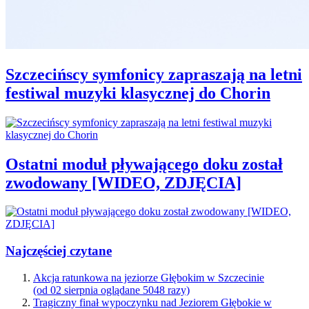
Szczecińscy symfonicy zapraszają na letni
festiwal muzyki klasycznej do Chorin
Ostatni moduł pływającego doku został
zwodowany [WIDEO, ZDJĘCIA]
Najczęściej czytane
Akcja ratunkowa na jeziorze Głębokim w Szczecinie
(od 02 sierpnia oglądane 5048 razy)
Tragiczny finał wypoczynku nad Jeziorem Głębokie w