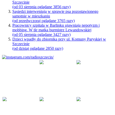
Szczecinie
(od 03 sierpnia oglądane 3856 razy)
Sąsiedzi interweniują w sprawie psa pozostawionego
samotnie w mieszkaniu
(od przedwczoraj oglądane 3765 razy)
Pracownicy szpitala w Barlinku ujawniają nepotyzm i
mobbing. W tle matka burmistrz Lewandowskiej
(od 05 sierpnia oglądane 3427 razy)
Dzieci wpadły do zbiornika przy ul. Komuny Paryskiej w
Szczecinie
(od dzisiaj oglądane 2850 razy)