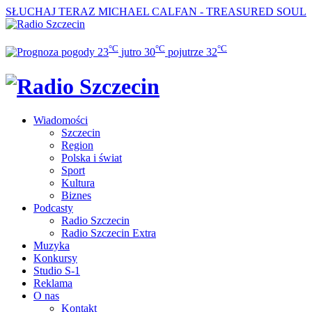
SŁUCHAJ TERAZ
MICHAEL CALFAN - TREASURED SOUL
°C
°C
°C
23
jutro
30
pojutrze
32
Wiadomości
Szczecin
Region
Polska i świat
Sport
Kultura
Biznes
Podcasty
Radio Szczecin
Radio Szczecin Extra
Muzyka
Konkursy
Studio S-1
Reklama
O nas
Kontakt