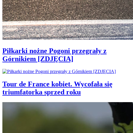
Piłkarki nożne Pogoni przegrały z
Górnikiem [ZDJĘCIA]
Tour de France kobiet. Wycofała się
triumfatorka sprzed roku