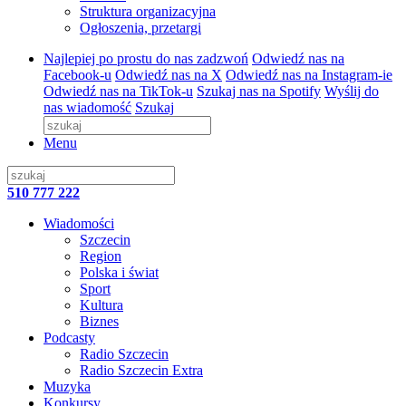
Struktura organizacyjna
Ogłoszenia, przetargi
Najlepiej po prostu do nas zadzwoń
Odwiedź nas na
Facebook-u
Odwiedź nas na X
Odwiedź nas na Instagram-ie
Odwiedź nas na TikTok-u
Szukaj nas na Spotify
Wyślij do
nas wiadomość
Szukaj
Menu
510 777 222
Wiadomości
Szczecin
Region
Polska i świat
Sport
Kultura
Biznes
Podcasty
Radio Szczecin
Radio Szczecin Extra
Muzyka
Konkursy