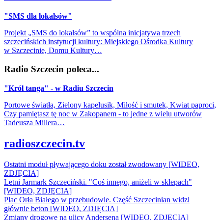
"SMS dla lokalsów"
Projekt „SMS do lokalsów” to wspólna inicjatywa trzech
szczecińskich instytucji kultury: Miejskiego Ośrodka Kultury
w Szczecinie, Domu Kultury…
Radio Szczecin poleca...
"Król tanga" - w Radiu Szczecin
Portowe światła, Zielony kapelusik, Miłość i smutek, Kwiat paproci,
Czy pamiętasz tę noc w Zakopanem - to jedne z wielu utworów
Tadeusza Millera…
radioszczecin.tv
Ostatni moduł pływającego doku został zwodowany [WIDEO,
ZDJĘCIA]
Letni Jarmark Szczeciński. "Coś innego, aniżeli w sklepach"
[WIDEO, ZDJĘCIA]
Plac Orła Białego w przebudowie. Część Szczecinian widzi
głównie beton [WIDEO, ZDJĘCIA]
Zmiany drogowe na ulicy Andersena [WIDEO, ZDJĘCIA]