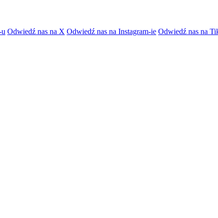
-u
Odwiedź nas na X
Odwiedź nas na Instagram-ie
Odwiedź nas na Ti