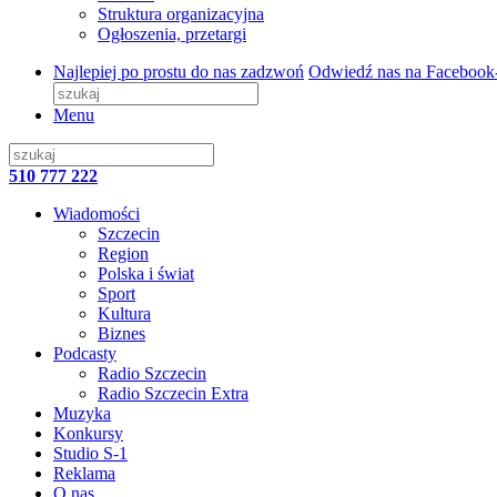
Struktura organizacyjna
Ogłoszenia, przetargi
Najlepiej po prostu do nas zadzwoń
Odwiedź nas na Facebook
Menu
510 777 222
Wiadomości
Szczecin
Region
Polska i świat
Sport
Kultura
Biznes
Podcasty
Radio Szczecin
Radio Szczecin Extra
Muzyka
Konkursy
Studio S-1
Reklama
O nas