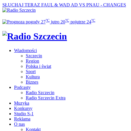
SŁUCHAJ TERAZ
FAUL & WAD AD VS PNAU - CHANGES
°C
°C
°C
27
jutro
20
pojutrze
24
Wiadomości
Szczecin
Region
Polska i świat
Sport
Kultura
Biznes
Podcasty
Radio Szczecin
Radio Szczecin Extra
Muzyka
Konkursy
Studio S-1
Reklama
O nas
Kontakt