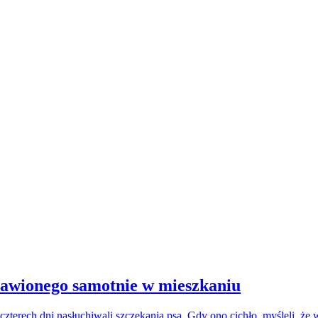
stawionego samotnie w mieszkaniu
czterech dni nasłuchiwali szczekania psa. Gdy ono cichło, myśleli, że