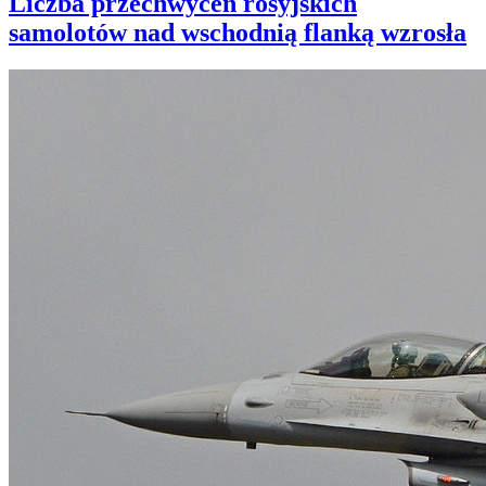
Liczba przechwyceń rosyjskich
samolotów nad wschodnią flanką wzrosła