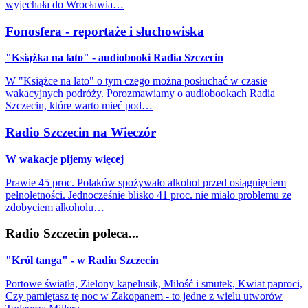
wyjechała do Wrocławia…
Fonosfera - reportaże i słuchowiska
"Książka na lato" - audiobooki Radia Szczecin
W "Książce na lato" o tym czego można posłuchać w czasie
wakacyjnych podróży. Porozmawiamy o audiobookach Radia
Szczecin, które warto mieć pod…
Radio Szczecin na Wieczór
W wakacje pijemy więcej
Prawie 45 proc. Polaków spożywało alkohol przed osiągnięciem
pełnoletności. Jednocześnie blisko 41 proc. nie miało problemu ze
zdobyciem alkoholu…
Radio Szczecin poleca...
"Król tanga" - w Radiu Szczecin
Portowe światła, Zielony kapelusik, Miłość i smutek, Kwiat paproci,
Czy pamiętasz tę noc w Zakopanem - to jedne z wielu utworów