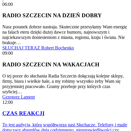
06:00
RADIO SZCZECIN NA DZIEŃ DOBRY
Nasz poranek dobrze nastraja. Skutecznie przesyłamy Wam energię
na falach eteru dzięki dużej dawce humoru, najnowszym i
najciekawszym doniesieniom z miasta, regionu, kraju i świata. Nie
brakuje…
SŁUCHAJ TERAZ
Robert Bochenko
09:00
RADIO SZCZECIN NA WAKACJACH
O tej porze do słuchania Radia Szczecin dołączają kolejne sklepy,
firmy, biura i wielkie hale, a my robimy wszystko żeby Wam się
przyjemniej pracowało. Gramy przeboje przy których czas
szybciej…
Grzegorz Lament
12:00
CZAS REAKCJI
To jest audycja, którą współtworzą nasi Słuchacze. Telefony i maile
dotyczące absurdów dnia codziennego, niesprawiedliwości czy