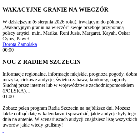
WAKACYJNE GRANIE NA WIECZÓR
W dzisiejszym (6 sierpnia 2026 roku), trwającym do północy
„Wakacyjnym graniu na wieczór” swoje przeboje przypomną
polscy artyści, m.in. Marika, Reni Jusis, Margaret, Kayah, Oskar
Cyms, Paweł…
Dorota Zamolska
00:00
NOC Z RADIEM SZCZECIN
Informacje regionalne, informacje miejskie, prognoza pogody, dobra
muzyka, ciekawe audycje, świetna zabawa, konkursy, nagrody.
Słuchaj przez internet lub w województwie zachodniopomorskiem
(POLSKA)…
01:00
Zobacz pełen program Radia Szczecin na najbliższe dni. Możesz
także cofnąć datę w kalendarzu i sprawdzić, jakie audycje były tego
dnia na antenie. W scenariuszach audycji znajdziesz listę wszystkich
uworów jakie wtedy graliśmy!