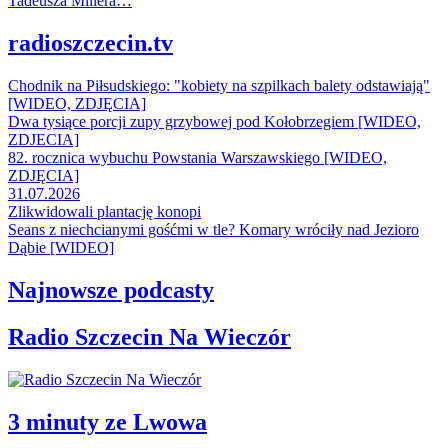
Tadeusza Millera…
radioszczecin.tv
Chodnik na Piłsudskiego: "kobiety na szpilkach balety odstawiają"
[WIDEO, ZDJĘCIA]
Dwa tysiące porcji zupy grzybowej pod Kołobrzegiem [WIDEO,
ZDJECIA]
82. rocznica wybuchu Powstania Warszawskiego [WIDEO,
ZDJĘCIA]
31.07.2026
Zlikwidowali plantację konopi
Seans z niechcianymi gośćmi w tle? Komary wróciły nad Jezioro
Dąbie [WIDEO]
Najnowsze podcasty
Radio Szczecin Na Wieczór
3 minuty ze Lwowa