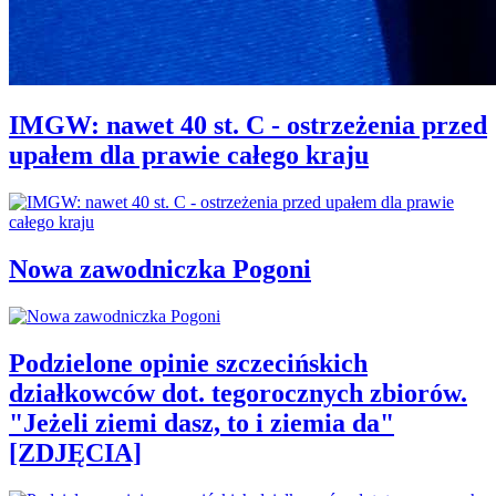
IMGW: nawet 40 st. C - ostrzeżenia przed
upałem dla prawie całego kraju
Nowa zawodniczka Pogoni
Podzielone opinie szczecińskich
działkowców dot. tegorocznych zbiorów.
"Jeżeli ziemi dasz, to i ziemia da"
[ZDJĘCIA]