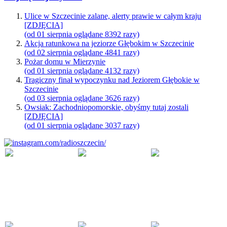
Ulice w Szczecinie zalane, alerty prawie w całym kraju
[ZDJĘCIA]
(od 01 sierpnia oglądane 8392 razy)
Akcja ratunkowa na jeziorze Głębokim w Szczecinie
(od 02 sierpnia oglądane 4841 razy)
Pożar domu w Mierzynie
(od 01 sierpnia oglądane 4132 razy)
Tragiczny finał wypoczynku nad Jeziorem Głębokie w
Szczecinie
(od 03 sierpnia oglądane 3626 razy)
Owsiak: Zachodniopomorskie, obyśmy tutaj zostali
[ZDJĘCIA]
(od 01 sierpnia oglądane 3037 razy)