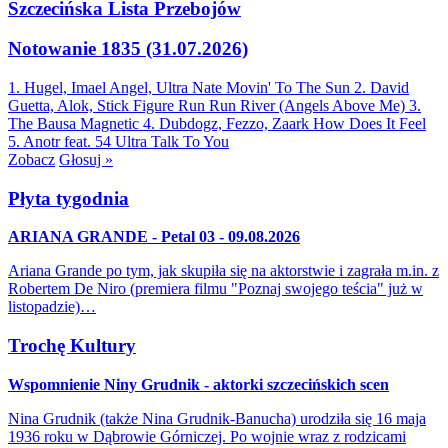
Szczecińska Lista Przebojów
Notowanie 1835 (31.07.2026)
1. Hugel, Imael Angel, Ultra Nate
Movin' To The Sun
2. David
Guetta, Alok, Stick Figure
Run Run River (Angels Above Me)
3.
The Bausa
Magnetic
4. Dubdogz, Fezzo, Zaark
How Does It Feel
5. Anotr feat. 54 Ultra
Talk To You
Zobacz
Głosuj »
Płyta tygodnia
ARIANA GRANDE - Petal 03 - 09.08.2026
Ariana Grande po tym, jak skupiła się na aktorstwie i zagrała m.in. z
Robertem De Niro (premiera filmu "Poznaj swojego teścia" już w
listopadzie)…
Trochę Kultury
Wspomnienie Niny Grudnik - aktorki szczecińskich scen
Nina Grudnik (także Nina Grudnik-Banucha) urodziła się 16 maja
1936 roku w Dąbrowie Górniczej. Po wojnie wraz z rodzicami