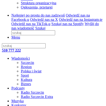
Struktura organizacyjna
Ogłoszenia, przetargi
Najlepiej po prostu do nas zadzwoń
Odwiedź nas na
Facebook-u
Odwiedź nas na X
Odwiedź nas na Instagram-ie
Odwiedź nas na TikTok-u
Szukaj nas na Spotify
Wyślij do
nas wiadomość
Szukaj
Menu
510 777 222
Wiadomości
Szczecin
Region
Polska i świat
Sport
Kultura
Biznes
Podcasty
Radio Szczecin
Radio Szczecin Extra
Muzyka
Konkursy