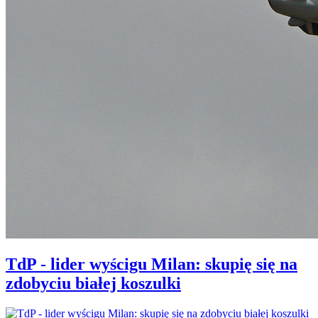
TdP - lider wyścigu Milan: skupię się na
zdobyciu białej koszulki