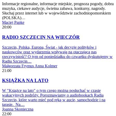
Informacje regionalne, informacje miejskie, prognoza pogody, dobra
muzyka, ciekawe audycje, świetna zabawa, konkursy, nagrody.
Słuchaj przez internet lub w województwie zachodniopomorskiem
(POLSKA)…
Maciej Papke
20:00
RADIO SZCZECIN NA WIECZÓR
Szczecin, Polska, Europa, Świat - jak decyzje polityków i
naukowców oraz wydarzenia wpływają na otaczającą nas
rzeczywistość? O tym od poniedziałku do czwartku dyskutujemy w
Radiu Szczecin…
Małgorzata Frymus
Anna Kolmer
21:00
KSIĄŻKA NA LATO
W "Książce na lato" o tym czego można posłuchać w czasie
wakacyjnych podróży. Porozmawiamy o audiobookach Radia
Szczecin, które warto mieć pod ręką w aucie, samochodzie i na
tarasie. Na…
Joanna Skonieczna
22:00