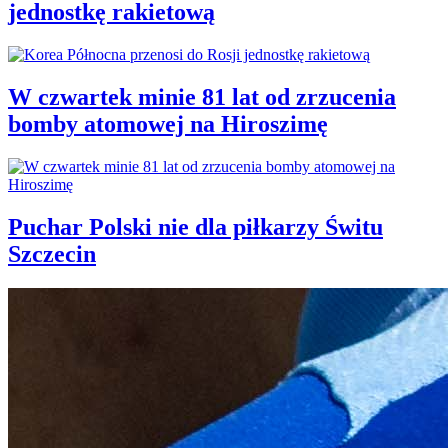
jednostkę rakietową
W czwartek minie 81 lat od zrzucenia
bomby atomowej na Hiroszimę
Puchar Polski nie dla piłkarzy Świtu
Szczecin