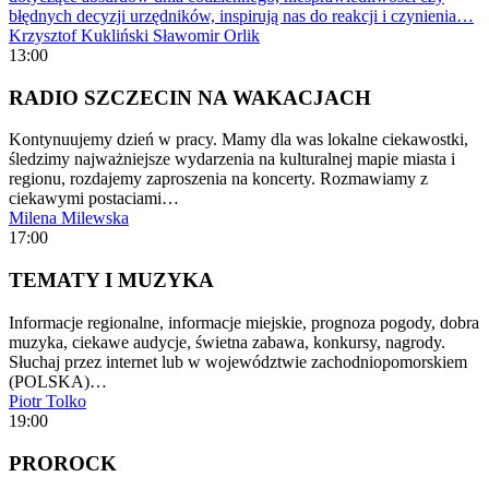
błędnych decyzji urzędników, inspirują nas do reakcji i czynienia…
Krzysztof Kukliński
Sławomir Orlik
13:00
RADIO SZCZECIN NA WAKACJACH
Kontynuujemy dzień w pracy. Mamy dla was lokalne ciekawostki,
śledzimy najważniejsze wydarzenia na kulturalnej mapie miasta i
regionu, rozdajemy zaproszenia na koncerty. Rozmawiamy z
ciekawymi postaciami…
Milena Milewska
17:00
TEMATY I MUZYKA
Informacje regionalne, informacje miejskie, prognoza pogody, dobra
muzyka, ciekawe audycje, świetna zabawa, konkursy, nagrody.
Słuchaj przez internet lub w województwie zachodniopomorskiem
(POLSKA)…
Piotr Tolko
19:00
PROROCK