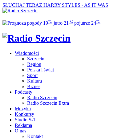
SŁUCHAJ TERAZ
HARRY STYLES - AS IT WAS
°C
°C
°C
19
jutro
21
pojutrze
24
Wiadomości
Szczecin
Region
Polska i świat
Sport
Kultura
Biznes
Podcasty
Radio Szczecin
Radio Szczecin Extra
Muzyka
Konkursy
Studio S-1
Reklama
O nas
Kontakt