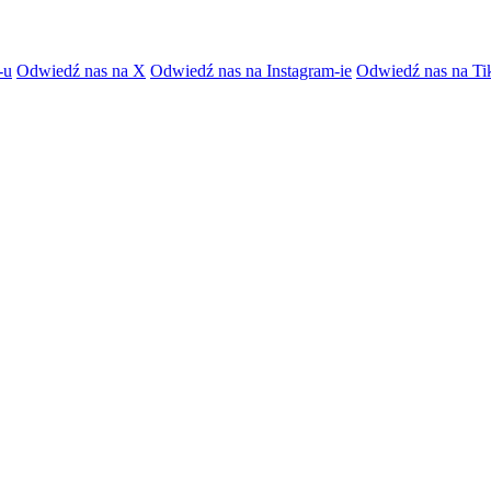
-u
Odwiedź nas na X
Odwiedź nas na Instagram-ie
Odwiedź nas na Ti