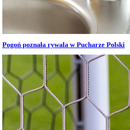
Pogoń poznała rywala w Pucharze Polski