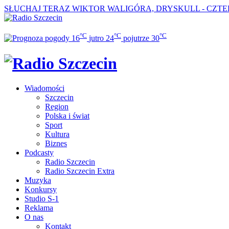
SŁUCHAJ TERAZ
WIKTOR WALIGÓRA, DRYSKULL - CZTE
°C
°C
°C
16
jutro
24
pojutrze
30
Wiadomości
Szczecin
Region
Polska i świat
Sport
Kultura
Biznes
Podcasty
Radio Szczecin
Radio Szczecin Extra
Muzyka
Konkursy
Studio S-1
Reklama
O nas
Kontakt