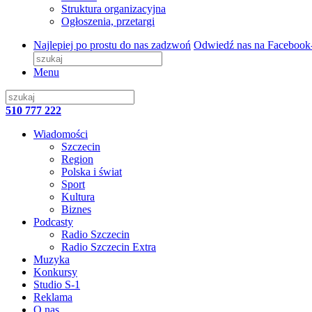
Struktura organizacyjna
Ogłoszenia, przetargi
Najlepiej po prostu do nas zadzwoń
Odwiedź nas na Facebook
Menu
510 777 222
Wiadomości
Szczecin
Region
Polska i świat
Sport
Kultura
Biznes
Podcasty
Radio Szczecin
Radio Szczecin Extra
Muzyka
Konkursy
Studio S-1
Reklama
O nas