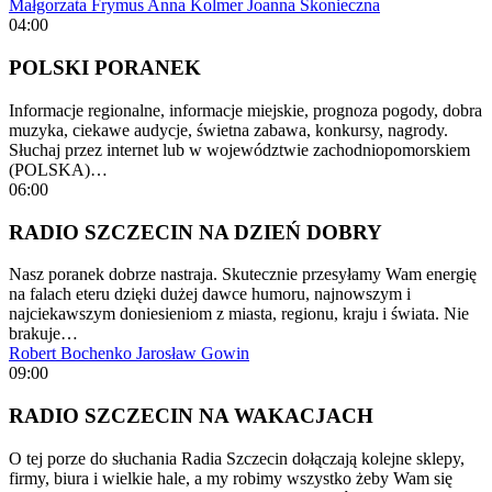
Małgorzata Frymus
Anna Kolmer
Joanna Skonieczna
04:00
POLSKI PORANEK
Informacje regionalne, informacje miejskie, prognoza pogody, dobra
muzyka, ciekawe audycje, świetna zabawa, konkursy, nagrody.
Słuchaj przez internet lub w województwie zachodniopomorskiem
(POLSKA)…
06:00
RADIO SZCZECIN NA DZIEŃ DOBRY
Nasz poranek dobrze nastraja. Skutecznie przesyłamy Wam energię
na falach eteru dzięki dużej dawce humoru, najnowszym i
najciekawszym doniesieniom z miasta, regionu, kraju i świata. Nie
brakuje…
Robert Bochenko
Jarosław Gowin
09:00
RADIO SZCZECIN NA WAKACJACH
O tej porze do słuchania Radia Szczecin dołączają kolejne sklepy,
firmy, biura i wielkie hale, a my robimy wszystko żeby Wam się