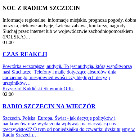
NOC Z RADIEM SZCZECIN
Informacje regionalne, informacje miejskie, prognoza pogody, dobra
muzyka, ciekawe audycje, świetna zabawa, konkursy, nagrody.
Słuchaj przez internet lub w województwie zachodniopomorskiem
(POLSKA)…
01:00
CZAS REAKCJI
Powtórka wczorajszej audycji. To jest audycja, którą współtworzą
nasi Słuchacze. Telefony i maile dotyczące absurdów dnia
codziennego, niesprawiedliwości czy błędnych decyzji
urzędników…
Krzysztof Kukliński
Sławomir Orlik
02:00
RADIO SZCZECIN NA WIECZÓR
Szczecin, Polska, Europa, Świat - jak decyzje polityków i
naukowców oraz wydarzenia wpływają na otaczającą nas
rzeczywistość? O tym od poniedziałku do czwartku dyskutujemy w
Radiu Szczecin…