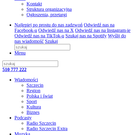
Kontakt
Struktura organizacyjna
Ogłoszenia, przetargi
Najlepiej po prostu do nas zadzwoń
Odwiedź nas na
Facebook-u
Odwiedź nas na X
Odwiedź nas na Instagram-ie
Odwiedź nas na TikTok-u
Szukaj nas na Spotify
Wyślij do
nas wiadomość
Szukaj
Menu
510 777 222
Wiadomości
Szczecin
Region
Polska i świat
Sport
Kultura
Biznes
Podcasty
Radio Szczecin
Radio Szczecin Extra
Muzyka