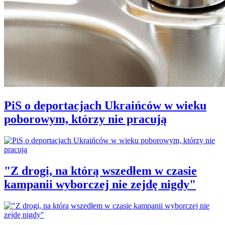
PiS o deportacjach Ukraińców w wieku
poborowym, którzy nie pracują
"Z drogi, na którą wszedłem w czasie
kampanii wyborczej nie zejdę nigdy"