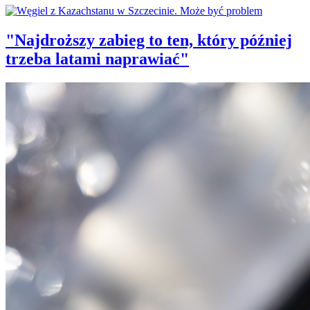
"Najdroższy zabieg to ten, który później
trzeba latami naprawiać"