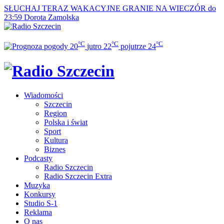
SŁUCHAJ TERAZ
WAKACYJNE GRANIE NA WIECZÓR do
23:59
Dorota Zamolska
°C
°C
°C
20
jutro
22
pojutrze
24
Wiadomości
Szczecin
Region
Polska i świat
Sport
Kultura
Biznes
Podcasty
Radio Szczecin
Radio Szczecin Extra
Muzyka
Konkursy
Studio S-1
Reklama
O nas