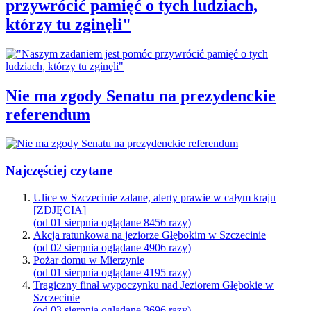
przywrócić pamięć o tych ludziach,
którzy tu zginęli"
Nie ma zgody Senatu na prezydenckie
referendum
Najczęściej czytane
Ulice w Szczecinie zalane, alerty prawie w całym kraju
[ZDJĘCIA]
(od 01 sierpnia oglądane 8456 razy)
Akcja ratunkowa na jeziorze Głębokim w Szczecinie
(od 02 sierpnia oglądane 4906 razy)
Pożar domu w Mierzynie
(od 01 sierpnia oglądane 4195 razy)
Tragiczny finał wypoczynku nad Jeziorem Głębokie w
Szczecinie
(od 03 sierpnia oglądane 3696 razy)