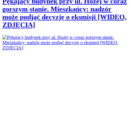
Pękający budynek przy ul. Hożej w coraz
gorszym stanie. Mieszkańcy: nadzór
może podjąć decyzję o eksmisji [WIDEO,
ZDJĘCIA]