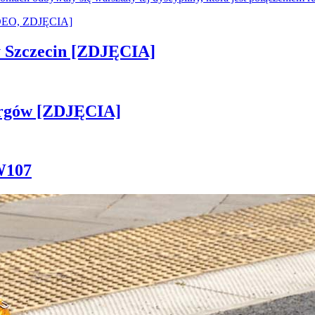
sny Szczecin [ZDJĘCIA]
ergów [ZDJĘCIA]
W107