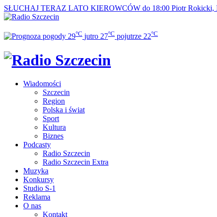
SŁUCHAJ TERAZ
LATO KIEROWCÓW do 18:00
Piotr Rokicki,
°C
°C
°C
29
jutro
27
pojutrze
22
Wiadomości
Szczecin
Region
Polska i świat
Sport
Kultura
Biznes
Podcasty
Radio Szczecin
Radio Szczecin Extra
Muzyka
Konkursy
Studio S-1
Reklama
O nas
Kontakt