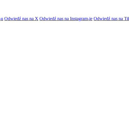
-u
Odwiedź nas na X
Odwiedź nas na Instagram-ie
Odwiedź nas na Ti