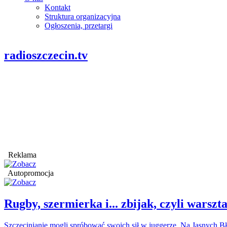
Kontakt
Struktura organizacyjna
Ogłoszenia, przetargi
radioszczecin.tv
Reklama
Autopromocja
Rugby, szermierka i... zbijak, czyli war
Szczecinianie mogli spróbować swoich sił w juggerze. Na Jasnych Bł