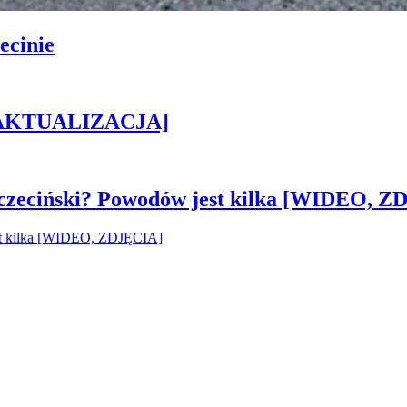
ecinie
h [AKTUALIZACJA]
czeciński? Powodów jest kilka [WIDEO, Z