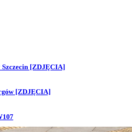
sny Szczecin [ZDJĘCIA]
ergów [ZDJĘCIA]
W107