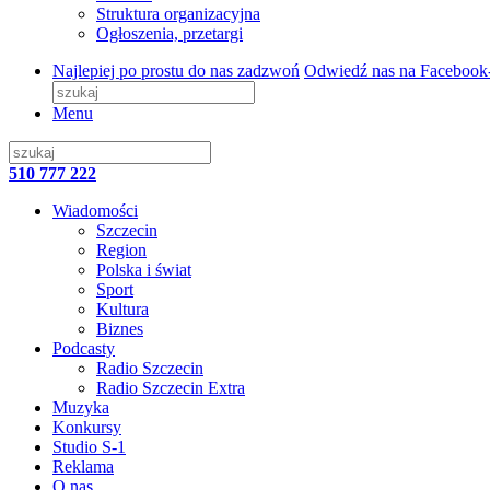
Struktura organizacyjna
Ogłoszenia, przetargi
Najlepiej po prostu do nas zadzwoń
Odwiedź nas na Facebook
Menu
510 777 222
Wiadomości
Szczecin
Region
Polska i świat
Sport
Kultura
Biznes
Podcasty
Radio Szczecin
Radio Szczecin Extra
Muzyka
Konkursy
Studio S-1
Reklama
O nas