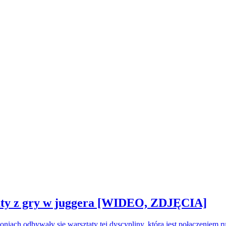
sztaty z gry w juggera [WIDEO, ZDJĘCIA]
oniach odbywały się warsztaty tej dyscypliny, która jest połączeniem