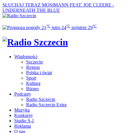
SŁUCHAJ TERAZ
MOSIMANN FEAT. JOE CLEERE -
UNDERNEATH THE BLUE
°C
°C
°C
21
jutro
24
pojutrze
29
Wiadomości
Szczecin
Region
Polska i świat
Sport
Kultura
Biznes
Podcasty
Radio Szczecin
Radio Szczecin Extra
Muzyka
Konkursy
Studio S-1
Reklama
O nas