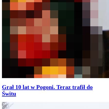
Grał 10 lat w Pogoni. Teraz trafił do
Świtu