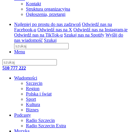
Kontakt
Struktura organizacyjna
Ogłoszenia, przetargi
Najlepiej po prostu do nas zadzwoń
Odwiedź nas na
Facebook-u
Odwiedź nas na X
Odwiedź nas na Instagram-ie
Odwiedź nas na TikTok-u
Szukaj nas na Spotify
Wyślij do
nas wiadomość
Szukaj
Menu
510 777 222
Wiadomości
Szczecin
Region
Polska i świat
Sport
Kultura
Biznes
Podcasty
Radio Szczecin
Radio Szczecin Extra
Muzyka