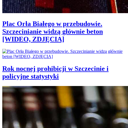
Plac Orła Białego w przebudowie.
Szczecinianie widzą głównie beton
[WIDEO, ZDJĘCIA]
Rok nocnej prohibicji w Szczecinie i
policyjne statystyki