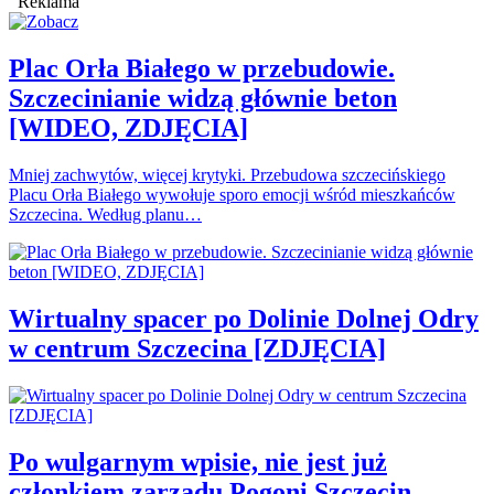
Reklama
Plac Orła Białego w przebudowie.
Szczecinianie widzą głównie beton
[WIDEO, ZDJĘCIA]
Mniej zachwytów, więcej krytyki. Przebudowa szczecińskiego
Placu Orła Białego wywołuje sporo emocji wśród mieszkańców
Szczecina. Według planu…
Wirtualny spacer po Dolinie Dolnej Odry
w centrum Szczecina [ZDJĘCIA]
Po wulgarnym wpisie, nie jest już
członkiem zarządu Pogoni Szczecin