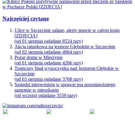
Najczęściej czytane
Ulice w Szczecinie zalane, alerty prawie w całym kraju
[ZDJĘCIA]
(od 01 sierpnia oglądane 8524 razy)
Akcja ratunkowa na jeziorze Głębokim w Szczecinie
(od 02 sierpnia oglądane 4964 razy)
Pożar domu w Mierzynie
(od 01 sierpnia oglądane 4266 razy)
Tragiczny finał wypoczynku nad Jeziorem Głębokie w
Szczecinie
(od 03 sierpnia oglądane 3768 razy)
Sąsiedzi interweniują w sprawie psa pozostawionego
samotnie w mieszkaniu
(od wczoraj oglądane 3559 razy)