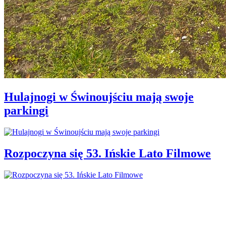
Hulajnogi w Świnoujściu mają swoje
parkingi
Rozpoczyna się 53. Ińskie Lato Filmowe