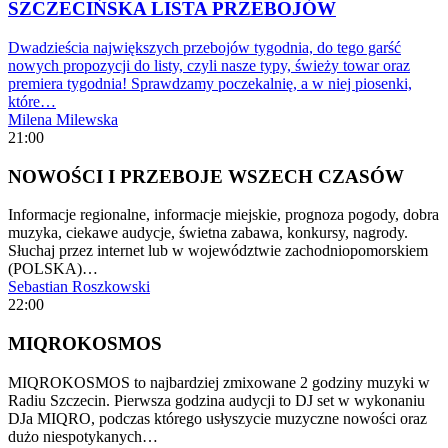
SZCZECIŃSKA LISTA PRZEBOJÓW
Dwadzieścia największych przebojów tygodnia, do tego garść
nowych propozycji do listy, czyli nasze typy, świeży towar oraz
premiera tygodnia! Sprawdzamy poczekalnię, a w niej piosenki,
które…
Milena Milewska
21:00
NOWOŚCI I PRZEBOJE WSZECH CZASÓW
Informacje regionalne, informacje miejskie, prognoza pogody, dobra
muzyka, ciekawe audycje, świetna zabawa, konkursy, nagrody.
Słuchaj przez internet lub w województwie zachodniopomorskiem
(POLSKA)…
Sebastian Roszkowski
22:00
MIQROKOSMOS
MIQROKOSMOS to najbardziej zmixowane 2 godziny muzyki w
Radiu Szczecin. Pierwsza godzina audycji to DJ set w wykonaniu
DJa MIQRO, podczas którego usłyszycie muzyczne nowości oraz
dużo niespotykanych…