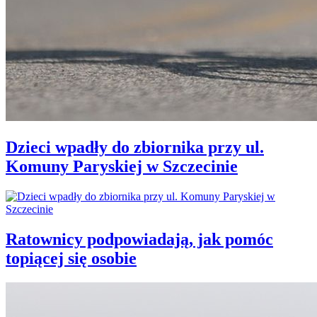
Dzieci wpadły do zbiornika przy ul.
Komuny Paryskiej w Szczecinie
Ratownicy podpowiadają, jak pomóc
topiącej się osobie