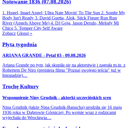
Notowanie 1836 (07.08.2026)
1. Hugel, Imael Angel, Ultra Nate
Movin' To The Sun
2. Sombr
My
Body Isn't Ready
3. David Guetta, Alok, Stick Figure
Run Run
River (Angels Above Me)
4. DJ Goja, Jason Derulo, Melody
Mi
Chico
5. Temper City
Self Aware
Zobacz
Głosuj »
Płyta tygodnia
ARIANA GRANDE - Petal 03 - 09.08.2026
Ariana Grande po tym, jak skupiła się na aktorstwie i zagrała m.in. z
Robertem De Niro (premiera filmu "Poznaj swojego teścia" już w
listopadzie)…
Trochę Kultury
Wspomnienie Niny Grudnik - aktorki szczecińskich scen
Nina Grudnik (także Nina Grudnik-Banucha) urodziła się 16 maja
1936 roku w Dąbrowie Górniczej. Po wojnie wraz z rodzicami
wyjechała do Wrocławia…