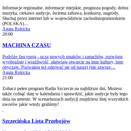
Informacje regionalne, informacje miejskie, prognoza pogody, dobra
muzyka, ciekawe audycje, świetna zabawa, konkursy, nagrody.
Słuchaj przez internet lub w województwie zachodniopomorskiem
(POLSKA)…
Agata Rokicka
20:00
MACHINA CZASU
Podróże fascynują - uczą nowych smaków i zapachów, rozwijają
wyobraźnię i wrażliwość, ułatwiają otwarcie na inne kultury, inne
obyczaje. Pozwalają też oderwać się od naszej (nie zawsze…
Agata Rokicka
21:00
Zobacz pełen program Radia Szczecin na najbliższe dni. Możesz
także cofnąć datę w kalendarzu i sprawdzić, jakie audycje były tego
dnia na antenie. W scenariuszach audycji znajdziesz listę wszystkich
uworów jakie wtedy graliśmy!
Szczecińska Lista Przebojów