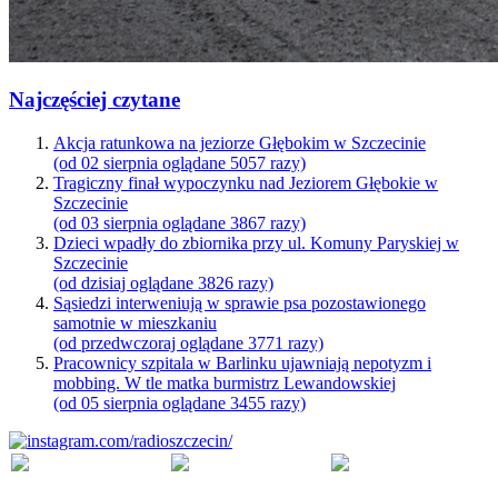
Najczęściej czytane
Akcja ratunkowa na jeziorze Głębokim w Szczecinie
(od 02 sierpnia oglądane 5057 razy)
Tragiczny finał wypoczynku nad Jeziorem Głębokie w
Szczecinie
(od 03 sierpnia oglądane 3867 razy)
Dzieci wpadły do zbiornika przy ul. Komuny Paryskiej w
Szczecinie
(od dzisiaj oglądane 3826 razy)
Sąsiedzi interweniują w sprawie psa pozostawionego
samotnie w mieszkaniu
(od przedwczoraj oglądane 3771 razy)
Pracownicy szpitala w Barlinku ujawniają nepotyzm i
mobbing. W tle matka burmistrz Lewandowskiej
(od 05 sierpnia oglądane 3455 razy)