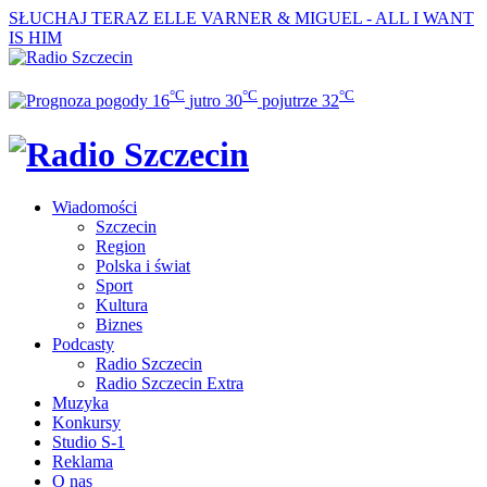
SŁUCHAJ TERAZ
ELLE VARNER & MIGUEL - ALL I WANT
IS HIM
°C
°C
°C
16
jutro
30
pojutrze
32
Wiadomości
Szczecin
Region
Polska i świat
Sport
Kultura
Biznes
Podcasty
Radio Szczecin
Radio Szczecin Extra
Muzyka
Konkursy
Studio S-1
Reklama
O nas