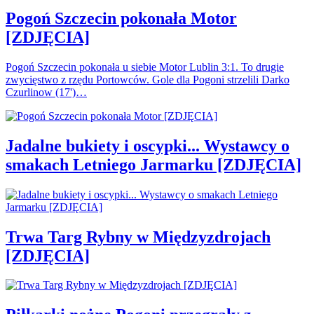
Pogoń Szczecin pokonała Motor
[ZDJĘCIA]
Pogoń Szczecin pokonała u siebie Motor Lublin 3:1. To drugie
zwycięstwo z rzędu Portowców. Gole dla Pogoni strzelili Darko
Czurlinow (17')…
Jadalne bukiety i oscypki... Wystawcy o
smakach Letniego Jarmarku [ZDJĘCIA]
Trwa Targ Rybny w Międzyzdrojach
[ZDJĘCIA]