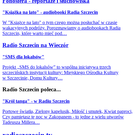
Fonosfera - reportaże i słuchowiska
"Książka na lato" - audiobooki Radia Szczecin
W "Książce na lato" o tym czego można posłuchać w czasie
wakacyjnych podróży. Porozmawiamy o audiobookach Radia
Szczecin, które warto mieć pod…
Radio Szczecin na Wieczór
"SMS dla lokalsów"
Projekt „SMS do lokalsów” to wspólna inicjatywa trzech
szczecińskich instytucji kultury: Miejskiego Ośrodka Kultury
w Szczecinie, Domu Kultury…
Radio Szczecin poleca...
"Król tanga" - w Radiu Szczecin
Portowe światła, Zielony kapelusik, Miłość i smutek, Kwiat paproci,
Czy pamiętasz tę noc w Zakopanem - to jedne z wielu utworów
Tadeusza Millera…