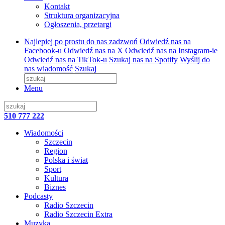
Kontakt
Struktura organizacyjna
Ogłoszenia, przetargi
Najlepiej po prostu do nas zadzwoń
Odwiedź nas na
Facebook-u
Odwiedź nas na X
Odwiedź nas na Instagram-ie
Odwiedź nas na TikTok-u
Szukaj nas na Spotify
Wyślij do
nas wiadomość
Szukaj
Menu
510 777 222
Wiadomości
Szczecin
Region
Polska i świat
Sport
Kultura
Biznes
Podcasty
Radio Szczecin
Radio Szczecin Extra
Muzyka