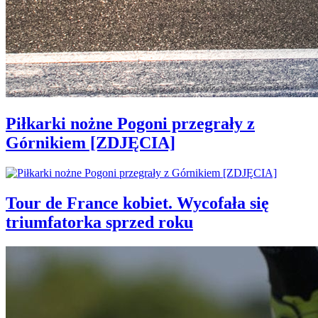
Piłkarki nożne Pogoni przegrały z
Górnikiem [ZDJĘCIA]
Tour de France kobiet. Wycofała się
triumfatorka sprzed roku