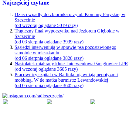
Najczęściej czytane
Dzieci wpadły do zbiornika przy ul. Komuny Paryskiej w
Szczecinie
(od wczoraj oglądane 5019 razy)
Tragiczny finał wypoczynku nad Jeziorem Głębokie w
Szczecinie
(od 03 sierpnia oglądane 3939 razy)
Sąsiedzi interweniują w sprawie psa pozostawionego
samotnie w mieszkaniu
(od 06 sierpnia oglądane 3828 razy)
Nastolatek miał rany kłute. Interweniował śmigłowiec LPR
(od wczoraj oglądane 3605 razy)
Pracownicy szpitala w Barlinku ujawniają nepotyzm i
mobbing. W tle matka burmistrz Lewandowskiej
(od 05 sierpnia oglądane 3605 razy)