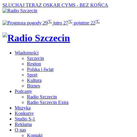
SŁUCHAJ TERAZ
OSKAR CYMS - BEZ KOŃCA
°C
°C
°C
29
jutro
27
pojutrze
22
Wiadomości
Szczecin
Region
Polska i świat
Sport
Kultura
Biznes
Podcasty
Radio Szczecin
Radio Szczecin Extra
Muzyka
Konkursy
Studio S-1
Reklama
O nas
Kontakt