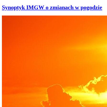
Synoptyk IMGW o zmianach w pogodzie