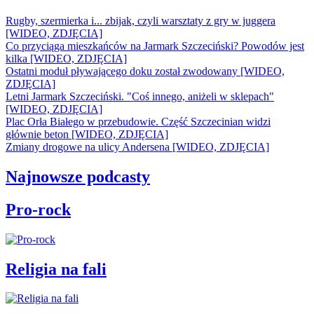
Rugby, szermierka i... zbijak, czyli warsztaty z gry w juggera
[WIDEO, ZDJĘCIA]
Co przyciąga mieszkańców na Jarmark Szczeciński? Powodów jest
kilka [WIDEO, ZDJĘCIA]
Ostatni moduł pływającego doku został zwodowany [WIDEO,
ZDJĘCIA]
Letni Jarmark Szczeciński. "Coś innego, aniżeli w sklepach"
[WIDEO, ZDJĘCIA]
Plac Orła Białego w przebudowie. Część Szczecinian widzi
głównie beton [WIDEO, ZDJĘCIA]
Zmiany drogowe na ulicy Andersena [WIDEO, ZDJĘCIA]
Najnowsze podcasty
Pro-rock
Religia na fali