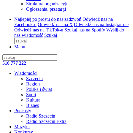
Struktura organizacyjna
Ogłoszenia, przetargi
Najlepiej po prostu do nas zadzwoń
Odwiedź nas na
Facebook-u
Odwiedź nas na X
Odwiedź nas na Instagram-ie
Odwiedź nas na TikTok-u
Szukaj nas na Spotify
Wyślij do
nas wiadomość
Szukaj
Menu
510 777 222
Wiadomości
Szczecin
Region
Polska i świat
Sport
Kultura
Biznes
Podcasty
Radio Szczecin
Radio Szczecin Extra
Muzyka
Konkursy