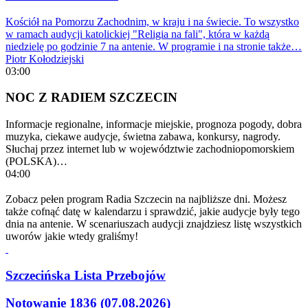
Kościół na Pomorzu Zachodnim, w kraju i na świecie. To wszystko
w ramach audycji katolickiej "Religia na fali", która w każdą
niedzielę po godzinie 7 na antenie. W programie i na stronie także…
Piotr Kołodziejski
03:00
NOC Z RADIEM SZCZECIN
Informacje regionalne, informacje miejskie, prognoza pogody, dobra
muzyka, ciekawe audycje, świetna zabawa, konkursy, nagrody.
Słuchaj przez internet lub w województwie zachodniopomorskiem
(POLSKA)…
04:00
Zobacz pełen program Radia Szczecin na najbliższe dni. Możesz
także cofnąć datę w kalendarzu i sprawdzić, jakie audycje były tego
dnia na antenie. W scenariuszach audycji znajdziesz listę wszystkich
uworów jakie wtedy graliśmy!
Szczecińska Lista Przebojów
Notowanie 1836 (07.08.2026)