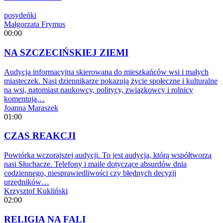
posydeńki
Małgorzata Frymus
00:00
NA SZCZECIŃSKIEJ ZIEMI
Audycja informacyjna skierowana do mieszkańców wsi i małych
miasteczek. Nasi dziennikarze pokazują życie społeczne i kulturalne
na wsi, natomiast naukowcy, politycy, związkowcy i rolnicy
komentują…
Joanna Maraszek
01:00
CZAS REAKCJI
Powtórka wczorajszej audycji. To jest audycja, którą współtworzą
nasi Słuchacze. Telefony i maile dotyczące absurdów dnia
codziennego, niesprawiedliwości czy błędnych decyzji
urzędników…
Krzysztof Kukliński
02:00
RELIGIA NA FALI