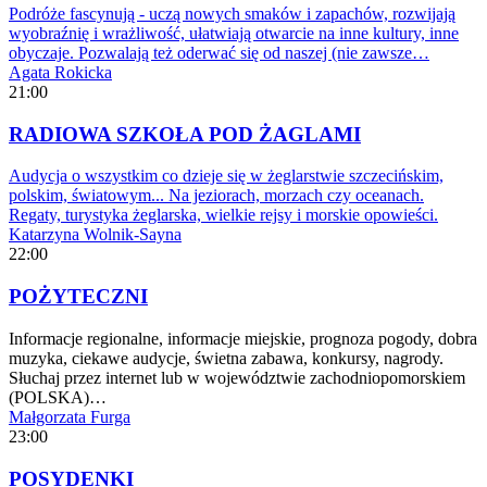
Podróże fascynują - uczą nowych smaków i zapachów, rozwijają
wyobraźnię i wrażliwość, ułatwiają otwarcie na inne kultury, inne
obyczaje. Pozwalają też oderwać się od naszej (nie zawsze…
Agata Rokicka
21:00
RADIOWA SZKOŁA POD ŻAGLAMI
Audycja o wszystkim co dzieje się w żeglarstwie szczecińskim,
polskim, światowym... Na jeziorach, morzach czy oceanach.
Regaty, turystyka żeglarska, wielkie rejsy i morskie opowieści.
Katarzyna Wolnik-Sayna
22:00
POŻYTECZNI
Informacje regionalne, informacje miejskie, prognoza pogody, dobra
muzyka, ciekawe audycje, świetna zabawa, konkursy, nagrody.
Słuchaj przez internet lub w województwie zachodniopomorskiem
(POLSKA)…
Małgorzata Furga
23:00
POSYDENKI