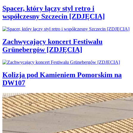
Spacer, który łączy styl retro i
współczesny Szczecin [ZDJĘCIA]
Zachwycający koncert Festiwalu
Grünebergów [ZDJĘCIA]
Kolizja pod Kamieniem Pomorskim na
DW107