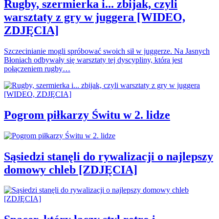
Rugby, szermierka i... zbijak, czyli
warsztaty z gry w juggera [WIDEO,
ZDJĘCIA]
Szczecinianie mogli spróbować swoich sił w juggerze. Na Jasnych
Błoniach odbywały się warsztaty tej dyscypliny, która jest
połączeniem rugby…
Pogrom piłkarzy Świtu w 2. lidze
Sąsiedzi stanęli do rywalizacji o najlepszy
domowy chleb [ZDJĘCIA]