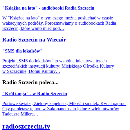
"Książka na lato" - audiobooki Radia Szczecin
W "Książce na lato" o tym czego można posłuchać w czasie
wakacyjnych podróży. Porozmawiamy o audiobookach Radia
Szczecin, które warto mieć pod…
Radio Szczecin na Wieczór
"SMS dla lokalsów"
Projekt „SMS do lokalsów” to wspólna inicjatywa trzech
szczecińskich instytucji kultury: Miejskiego Ośrodka Kultury
w Szczecinie, Domu Kultury…
Radio Szczecin poleca...
"Król tanga" - w Radiu Szczecin
Portowe światła, Zielony kapelusik, Miłość i smutek, Kwiat paproci,
Czy pamiętasz tę noc w Zakopanem - to jedne z wielu utworów
Tadeusza Millera…
radioszczecin.tv