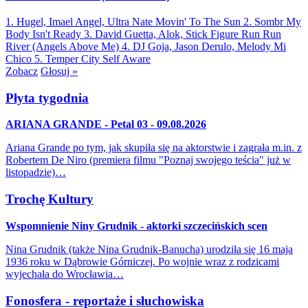
1. Hugel, Imael Angel, Ultra Nate
Movin' To The Sun
2. Sombr
My
Body Isn't Ready
3. David Guetta, Alok, Stick Figure
Run Run
River (Angels Above Me)
4. DJ Goja, Jason Derulo, Melody
Mi
Chico
5. Temper City
Self Aware
Zobacz
Głosuj »
Płyta tygodnia
ARIANA GRANDE - Petal 03 - 09.08.2026
Ariana Grande po tym, jak skupiła się na aktorstwie i zagrała m.in. z
Robertem De Niro (premiera filmu "Poznaj swojego teścia" już w
listopadzie)…
Trochę Kultury
Wspomnienie Niny Grudnik - aktorki szczecińskich scen
Nina Grudnik (także Nina Grudnik-Banucha) urodziła się 16 maja
1936 roku w Dąbrowie Górniczej. Po wojnie wraz z rodzicami
wyjechała do Wrocławia…
Fonosfera - reportaże i słuchowiska