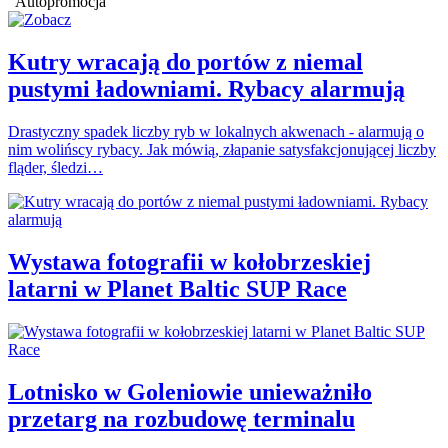
Autopromocja
Kutry wracają do portów z niemal
pustymi ładowniami. Rybacy alarmują
Drastyczny spadek liczby ryb w lokalnych akwenach - alarmują o
nim wolińscy rybacy. Jak mówią, złapanie satysfakcjonującej liczby
fląder, śledzi…
Wystawa fotografii w kołobrzeskiej
latarni w Planet Baltic SUP Race
Lotnisko w Goleniowie unieważniło
przetarg na rozbudowę terminalu