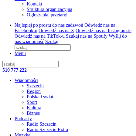
Kontakt
Struktura organizacyjna
Ogłoszenia, przetargi
Najlepiej po prostu do nas zadzwoń
Odwiedź nas na
Facebook-u
Odwiedź nas na X
Odwiedź nas na Instagram-ie
Odwiedź nas na TikTok-u
Szukaj nas na Spotify
Wyślij do
nas wiadomość
Szukaj
Menu
510 777 222
Wiadomości
Szczecin
Region
Polska i świat
Sport
Kultura
Biznes
Podcasty
Radio Szczecin
Radio Szczecin Extra
Muzyka