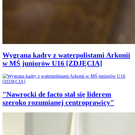
Wygrana kadry z waterpolistami Arkonii
w MŚ juniorów U16 [ZDJĘCIA]
"Nawrocki de facto stał się liderem
szeroko rozumianej centroprawicy"