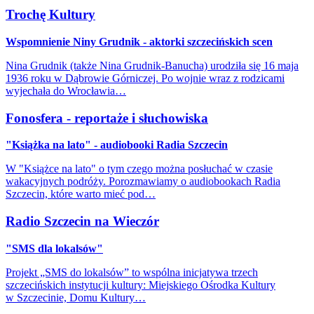
Trochę Kultury
Wspomnienie Niny Grudnik - aktorki szczecińskich scen
Nina Grudnik (także Nina Grudnik-Banucha) urodziła się 16 maja
1936 roku w Dąbrowie Górniczej. Po wojnie wraz z rodzicami
wyjechała do Wrocławia…
Fonosfera - reportaże i słuchowiska
"Książka na lato" - audiobooki Radia Szczecin
W "Książce na lato" o tym czego można posłuchać w czasie
wakacyjnych podróży. Porozmawiamy o audiobookach Radia
Szczecin, które warto mieć pod…
Radio Szczecin na Wieczór
"SMS dla lokalsów"
Projekt „SMS do lokalsów” to wspólna inicjatywa trzech
szczecińskich instytucji kultury: Miejskiego Ośrodka Kultury
w Szczecinie, Domu Kultury…