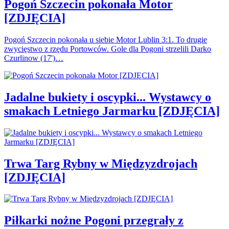
Pogoń Szczecin pokonała Motor
[ZDJĘCIA]
Pogoń Szczecin pokonała u siebie Motor Lublin 3:1. To drugie
zwycięstwo z rzędu Portowców. Gole dla Pogoni strzelili Darko
Czurlinow (17')…
Jadalne bukiety i oscypki... Wystawcy o
smakach Letniego Jarmarku [ZDJĘCIA]
Trwa Targ Rybny w Międzyzdrojach
[ZDJĘCIA]
Piłkarki nożne Pogoni przegrały z