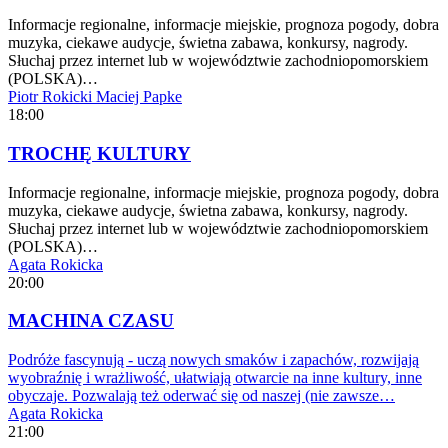
Informacje regionalne, informacje miejskie, prognoza pogody, dobra
muzyka, ciekawe audycje, świetna zabawa, konkursy, nagrody.
Słuchaj przez internet lub w województwie zachodniopomorskiem
(POLSKA)…
Piotr Rokicki
Maciej Papke
18:00
TROCHĘ KULTURY
Informacje regionalne, informacje miejskie, prognoza pogody, dobra
muzyka, ciekawe audycje, świetna zabawa, konkursy, nagrody.
Słuchaj przez internet lub w województwie zachodniopomorskiem
(POLSKA)…
Agata Rokicka
20:00
MACHINA CZASU
Podróże fascynują - uczą nowych smaków i zapachów, rozwijają
wyobraźnię i wrażliwość, ułatwiają otwarcie na inne kultury, inne
obyczaje. Pozwalają też oderwać się od naszej (nie zawsze…
Agata Rokicka
21:00