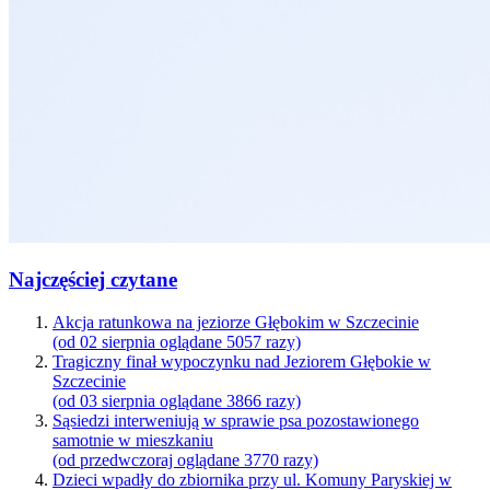
Najczęściej czytane
Akcja ratunkowa na jeziorze Głębokim w Szczecinie
(od 02 sierpnia oglądane 5057 razy)
Tragiczny finał wypoczynku nad Jeziorem Głębokie w
Szczecinie
(od 03 sierpnia oglądane 3866 razy)
Sąsiedzi interweniują w sprawie psa pozostawionego
samotnie w mieszkaniu
(od przedwczoraj oglądane 3770 razy)
Dzieci wpadły do zbiornika przy ul. Komuny Paryskiej w