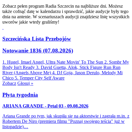
Zobacz pełen program Radia Szczecin na najbliższe dni. Możesz
także cofnąć datę w kalendarzu i sprawdzić, jakie audycje były tego
dnia na antenie. W scenariuszach audycji znajdziesz listę wszystkich
uworów jakie wtedy graliśmy!
Szczecińska Lista Przebojów
Notowanie 1836 (07.08.2026)
1. Hugel, Imael Angel, Ultra Nate
Movin' To The Sun
2. Sombr
My
Body Isn't Ready
3. David Guetta, Alok, Stick Figure
Run Run
River (Angels Above Me)
4. DJ Goja, Jason Derulo, Melody
Mi
Chico
5. Temper City
Self Aware
Zobacz
Głosuj »
Płyta tygodnia
ARIANA GRANDE - Petal 03 - 09.08.2026
Ariana Grande po tym, jak skupiła się na aktorstwie i zagrała m.in. z
Robertem De Niro (premiera filmu "Poznaj swojego teścia" już w
listopadzie)…