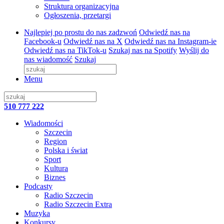
Struktura organizacyjna
Ogłoszenia, przetargi
Najlepiej po prostu do nas zadzwoń
Odwiedź nas na
Facebook-u
Odwiedź nas na X
Odwiedź nas na Instagram-ie
Odwiedź nas na TikTok-u
Szukaj nas na Spotify
Wyślij do
nas wiadomość
Szukaj
Menu
510 777 222
Wiadomości
Szczecin
Region
Polska i świat
Sport
Kultura
Biznes
Podcasty
Radio Szczecin
Radio Szczecin Extra
Muzyka
Konkursy