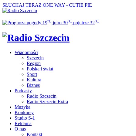
SŁUCHAJ TERAZ
ONE WAY - CUTIE PIE
°C
°C
°C
19
jutro
30
pojutrze
32
Wiadomości
Szczecin
Region
Polska i świat
Sport
Kultura
Biznes
Podcasty
Radio Szczecin
Radio Szczecin Extra
Muzyka
Konkursy
Studio S-1
Reklama
O nas
Kontakt