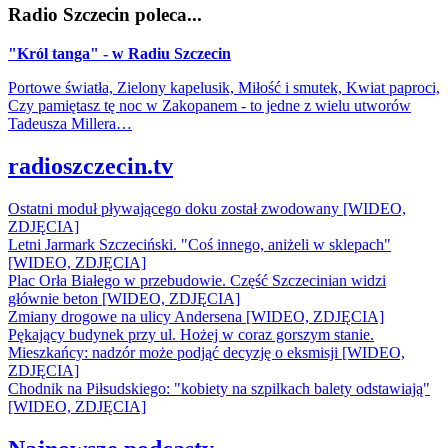
Radio Szczecin poleca...
"Król tanga" - w Radiu Szczecin
Portowe światła, Zielony kapelusik, Miłość i smutek, Kwiat paproci,
Czy pamiętasz tę noc w Zakopanem - to jedne z wielu utworów
Tadeusza Millera…
radioszczecin.tv
Ostatni moduł pływającego doku został zwodowany [WIDEO,
ZDJĘCIA]
Letni Jarmark Szczeciński. "Coś innego, aniżeli w sklepach"
[WIDEO, ZDJĘCIA]
Plac Orła Białego w przebudowie. Część Szczecinian widzi
głównie beton [WIDEO, ZDJĘCIA]
Zmiany drogowe na ulicy Andersena [WIDEO, ZDJĘCIA]
Pękający budynek przy ul. Hożej w coraz gorszym stanie.
Mieszkańcy: nadzór może podjąć decyzję o eksmisji [WIDEO,
ZDJĘCIA]
Chodnik na Piłsudskiego: "kobiety na szpilkach balety odstawiają"
[WIDEO, ZDJĘCIA]