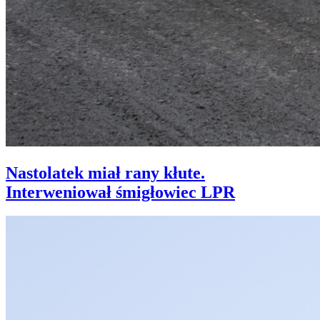
Nastolatek miał rany kłute.
Interweniował śmigłowiec LPR