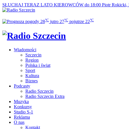
SŁUCHAJ TERAZ
LATO KIEROWCÓW do 18:00
Piotr Rokicki,
°C
°C
°C
28
jutro
27
pojutrze
22
Wiadomości
Szczecin
Region
Polska i świat
Sport
Kultura
Biznes
Podcasty
Radio Szczecin
Radio Szczecin Extra
Muzyka
Konkursy
Studio S-1
Reklama
O nas
Kontakt