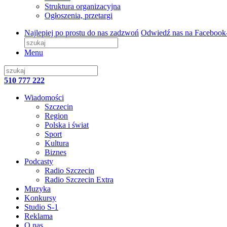
Struktura organizacyjna
Ogłoszenia, przetargi
Najlepiej po prostu do nas zadzwoń
Odwiedź nas na Facebook
Menu
510 777 222
Wiadomości
Szczecin
Region
Polska i świat
Sport
Kultura
Biznes
Podcasty
Radio Szczecin
Radio Szczecin Extra
Muzyka
Konkursy
Studio S-1
Reklama
O nas