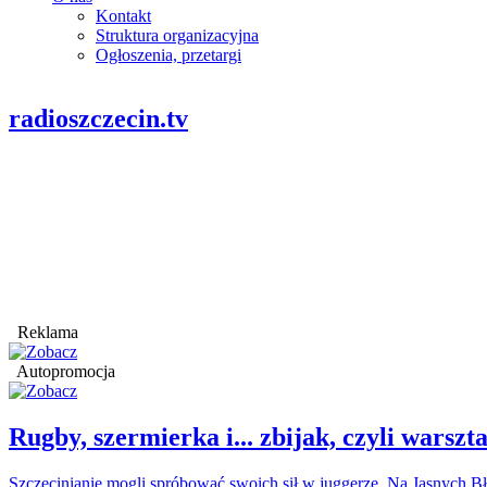
Kontakt
Struktura organizacyjna
Ogłoszenia, przetargi
radioszczecin.tv
Reklama
Autopromocja
Rugby, szermierka i... zbijak, czyli war
Szczecinianie mogli spróbować swoich sił w juggerze. Na Jasnych Bł