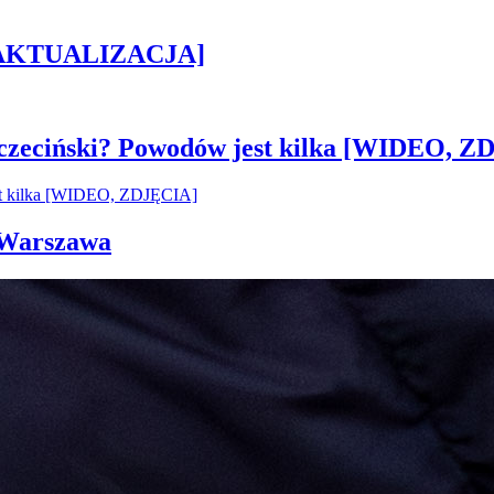
h [AKTUALIZACJA]
czeciński? Powodów jest kilka [WIDEO, Z
i Warszawa