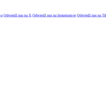
-u
Odwiedź nas na X
Odwiedź nas na Instagram-ie
Odwiedź nas na Ti