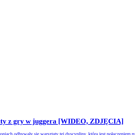
sztaty z gry w juggera [WIDEO, ZDJĘCIA]
oniach odbywały się warsztaty tej dyscypliny, która jest połączeniem