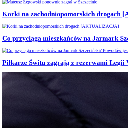
Korki na zachodniopomorskich drogac
Co przyciąga mieszkańców na Jarmark Sz
Piłkarze Świtu zagrają z rezerwami Legi