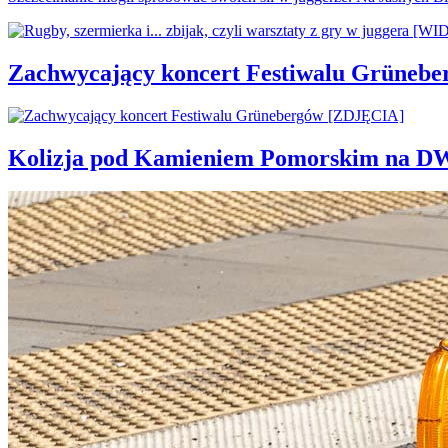
Zachwycający koncert Festiwalu Grüneb
Kolizja pod Kamieniem Pomorskim na D