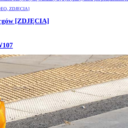
ergów [ZDJĘCIA]
W107