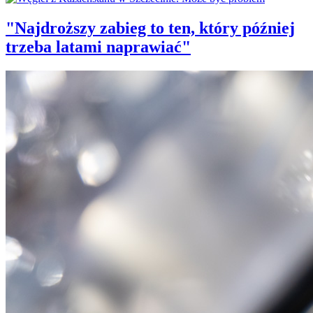
"Najdroższy zabieg to ten, który później
trzeba latami naprawiać"