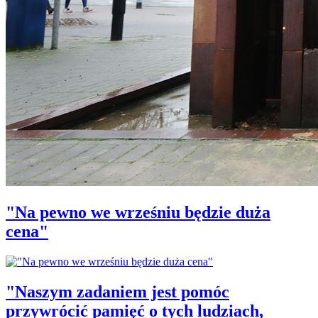
"Na pewno we wrześniu będzie duża
cena"
"Naszym zadaniem jest pomóc
przywrócić pamięć o tych ludziach,