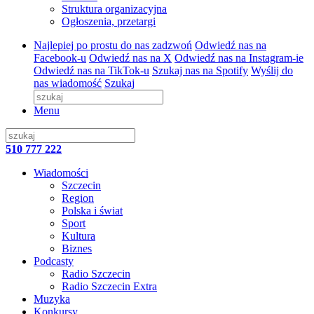
Struktura organizacyjna
Ogłoszenia, przetargi
Najlepiej po prostu do nas zadzwoń
Odwiedź nas na
Facebook-u
Odwiedź nas na X
Odwiedź nas na Instagram-ie
Odwiedź nas na TikTok-u
Szukaj nas na Spotify
Wyślij do
nas wiadomość
Szukaj
Menu
510 777 222
Wiadomości
Szczecin
Region
Polska i świat
Sport
Kultura
Biznes
Podcasty
Radio Szczecin
Radio Szczecin Extra
Muzyka
Konkursy