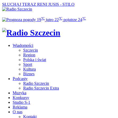
SŁUCHAJ TERAZ
RENI JUSIS - STILO
°C
°C
°C
19
jutro
22
pojutrze
24
Wiadomości
Szczecin
Region
Polska i świat
Sport
Kultura
Biznes
Podcasty
Radio Szczecin
Radio Szczecin Extra
Muzyka
Konkursy
Studio S-1
Reklama
O nas
Kontakt