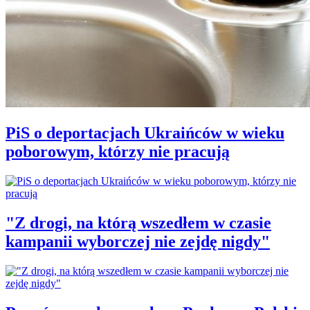
PiS o deportacjach Ukraińców w wieku
poborowym, którzy nie pracują
"Z drogi, na którą wszedłem w czasie
kampanii wyborczej nie zejdę nigdy"