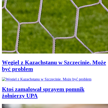
Węgiel z Kazachstanu w Szczecinie. Może
być problem
Ktoś zamalował sprayem pomnik
żołnierzy UPA