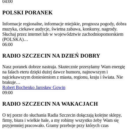
04:00
POLSKI PORANEK
Informacje regionalne, informacje miejskie, prognoza pogody, dobra
muzyka, ciekawe audycje, świetna zabawa, konkursy, nagrody.
Słuchaj przez internet lub w województwie zachodniopomorskiem
(POLSKA)…
06:00
RADIO SZCZECIN NA DZIEŃ DOBRY
Nasz poranek dobrze nastraja. Skutecznie przesyłamy Wam energię
na falach eteru dzięki dużej dawce humoru, najnowszym i
najciekawszym doniesieniom z miasta, regionu, kraju i świata. Nie
brakuje…
Robert Bochenko
Jarosław Gowin
09:00
RADIO SZCZECIN NA WAKACJACH
O tej porze do słuchania Radia Szczecin dołączają kolejne sklepy,
firmy, biura i wielkie hale, a my robimy wszystko żeby Wam się
przyjemniej pracowało. Gramy przeboje przy których czas