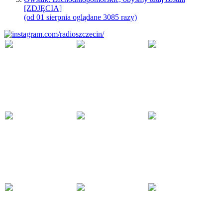
[ZDJĘCIA]
(od 01 sierpnia oglądane 3085 razy)