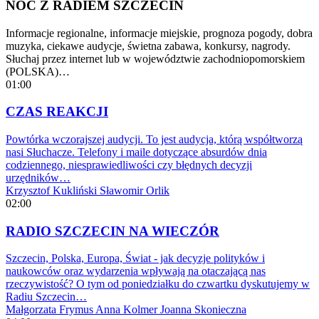
NOC Z RADIEM SZCZECIN
Informacje regionalne, informacje miejskie, prognoza pogody, dobra
muzyka, ciekawe audycje, świetna zabawa, konkursy, nagrody.
Słuchaj przez internet lub w województwie zachodniopomorskiem
(POLSKA)…
01:00
CZAS REAKCJI
Powtórka wczorajszej audycji. To jest audycja, którą współtworzą
nasi Słuchacze. Telefony i maile dotyczące absurdów dnia
codziennego, niesprawiedliwości czy błędnych decyzji
urzędników…
Krzysztof Kukliński
Sławomir Orlik
02:00
RADIO SZCZECIN NA WIECZÓR
Szczecin, Polska, Europa, Świat - jak decyzje polityków i
naukowców oraz wydarzenia wpływają na otaczającą nas
rzeczywistość? O tym od poniedziałku do czwartku dyskutujemy w
Radiu Szczecin…
Małgorzata Frymus
Anna Kolmer
Joanna Skonieczna