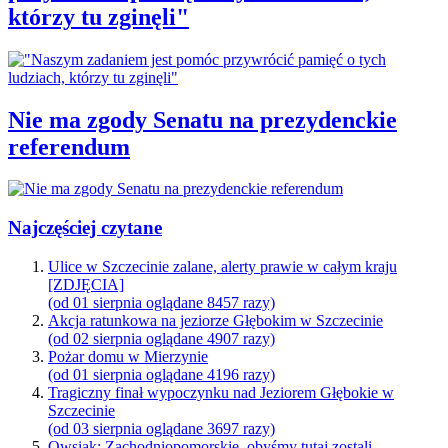
którzy tu zginęli"
Nie ma zgody Senatu na prezydenckie
referendum
Najczęściej czytane
Ulice w Szczecinie zalane, alerty prawie w całym kraju
[ZDJĘCIA]
(od 01 sierpnia oglądane 8457 razy)
Akcja ratunkowa na jeziorze Głębokim w Szczecinie
(od 02 sierpnia oglądane 4907 razy)
Pożar domu w Mierzynie
(od 01 sierpnia oglądane 4196 razy)
Tragiczny finał wypoczynku nad Jeziorem Głębokie w
Szczecinie
(od 03 sierpnia oglądane 3697 razy)
Owsiak: Zachodniopomorskie, obyśmy tutaj zostali