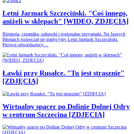
Letni Jarmark Szczeciński. "Coś innego,
aniżeli w sklepach" [WIDEO, ZDJĘCIA]
Biżuteria, ceramika, zabawki i regionalne przysmaki. Na Jasnych
Błoniach rozpoczął się tradycyjny Letni Jarmark Szczeciński.
Pierwsi odwiedzający…
Ławki przy Rusałce. "Tu jest strasznie"
[ZDJĘCIA]
Wirtualny spacer po Dolinie Dolnej Odry
w centrum Szczecina [ZDJĘCIA]