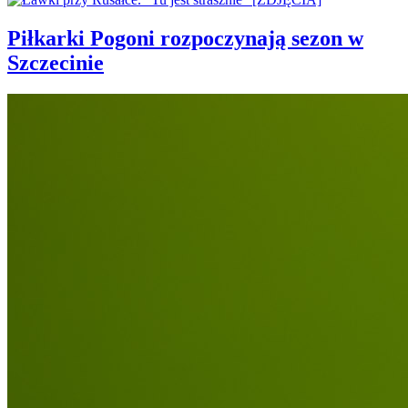
Piłkarki Pogoni rozpoczynają sezon w
Szczecinie