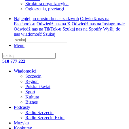
Struktura organizacyjna
Ogłoszenia, przetargi
Najlepiej po prostu do nas zadzwoń
Odwiedź nas na
Facebook-u
Odwiedź nas na X
Odwiedź nas na Instagram-ie
Odwiedź nas na TikTok-u
Szukaj nas na Spotify
Wyślij do
nas wiadomość
Szukaj
Menu
510 777 222
Wiadomości
Szczecin
Region
Polska i świat
Sport
Kultura
Biznes
Podcasty
Radio Szczecin
Radio Szczecin Extra
Muzyka
Konkursy