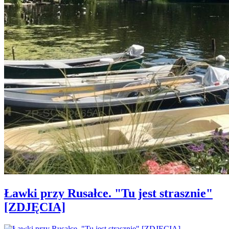
Ławki przy Rusałce. "Tu jest strasznie"
[ZDJĘCIA]