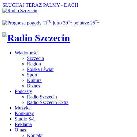
SŁUCHAJ TERAZ
PALMY - DACH
°C
°C
°C
11
jutro
30
pojutrze
25
Wiadomości
Szczecin
Region
Polska i świat
Sport
Kultura
Biznes
Podcasty
Radio Szczecin
Radio Szczecin Extra
Muzyka
Konkursy
Studio S-1
Reklama
O nas
Kontakt