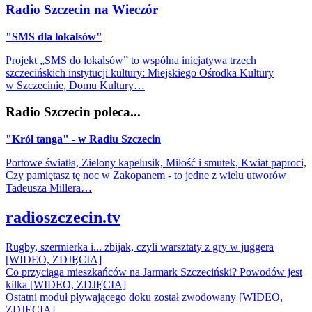
Radio Szczecin na Wieczór
"SMS dla lokalsów"
Projekt „SMS do lokalsów” to wspólna inicjatywa trzech
szczecińskich instytucji kultury: Miejskiego Ośrodka Kultury
w Szczecinie, Domu Kultury…
Radio Szczecin poleca...
"Król tanga" - w Radiu Szczecin
Portowe światła, Zielony kapelusik, Miłość i smutek, Kwiat paproci,
Czy pamiętasz tę noc w Zakopanem - to jedne z wielu utworów
Tadeusza Millera…
radioszczecin.tv
Rugby, szermierka i... zbijak, czyli warsztaty z gry w juggera
[WIDEO, ZDJĘCIA]
Co przyciąga mieszkańców na Jarmark Szczeciński? Powodów jest
kilka [WIDEO, ZDJĘCIA]
Ostatni moduł pływającego doku został zwodowany [WIDEO,
ZDJĘCIA]