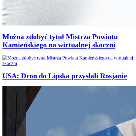
Można zdobyć tytuł Mistrza Powiatu
Kamieńskiego na wirtualnej skoczni
USA: Dron do Lipska przysłali Rosjanie