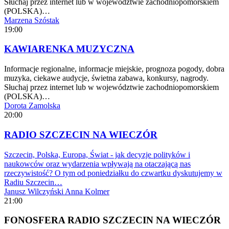
Słuchaj przez internet lub w województwie zachodniopomorskiem
(POLSKA)…
Marzena Szóstak
19:00
KAWIARENKA MUZYCZNA
Informacje regionalne, informacje miejskie, prognoza pogody, dobra
muzyka, ciekawe audycje, świetna zabawa, konkursy, nagrody.
Słuchaj przez internet lub w województwie zachodniopomorskiem
(POLSKA)…
Dorota Zamolska
20:00
RADIO SZCZECIN NA WIECZÓR
Szczecin, Polska, Europa, Świat - jak decyzje polityków i
naukowców oraz wydarzenia wpływają na otaczającą nas
rzeczywistość? O tym od poniedziałku do czwartku dyskutujemy w
Radiu Szczecin…
Janusz Wilczyński
Anna Kolmer
21:00
FONOSFERA RADIO SZCZECIN NA WIECZÓR