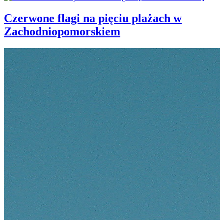
Czerwone flagi na pięciu plażach w
Zachodniopomorskiem