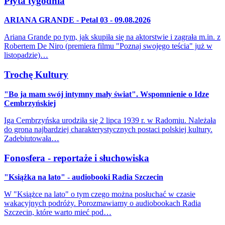
Płyta tygodnia
ARIANA GRANDE - Petal 03 - 09.08.2026
Ariana Grande po tym, jak skupiła się na aktorstwie i zagrała m.in. z
Robertem De Niro (premiera filmu "Poznaj swojego teścia" już w
listopadzie)…
Trochę Kultury
"Bo ja mam swój intymny mały świat". Wspomnienie o Idze
Cembrzyńskiej
Iga Cembrzyńska urodziła się 2 lipca 1939 r. w Radomiu. Należała
do grona najbardziej charakterystycznych postaci polskiej kultury.
Zadebiutowała…
Fonosfera - reportaże i słuchowiska
"Książka na lato" - audiobooki Radia Szczecin
W "Książce na lato" o tym czego można posłuchać w czasie
wakacyjnych podróży. Porozmawiamy o audiobookach Radia
Szczecin, które warto mieć pod…