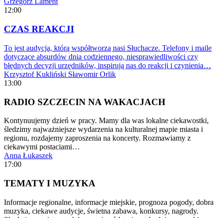
Grzegorz Lament
12:00
CZAS REAKCJI
To jest audycja, którą współtworzą nasi Słuchacze. Telefony i maile
dotyczące absurdów dnia codziennego, niesprawiedliwości czy
błędnych decyzji urzędników, inspirują nas do reakcji i czynienia…
Krzysztof Kukliński
Sławomir Orlik
13:00
RADIO SZCZECIN NA WAKACJACH
Kontynuujemy dzień w pracy. Mamy dla was lokalne ciekawostki,
śledzimy najważniejsze wydarzenia na kulturalnej mapie miasta i
regionu, rozdajemy zaproszenia na koncerty. Rozmawiamy z
ciekawymi postaciami…
Anna Łukaszek
17:00
TEMATY I MUZYKA
Informacje regionalne, informacje miejskie, prognoza pogody, dobra
muzyka, ciekawe audycje, świetna zabawa, konkursy, nagrody.