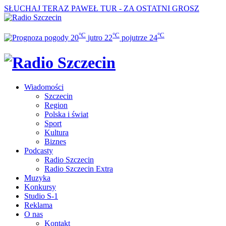
SŁUCHAJ TERAZ
PAWEŁ TUR - ZA OSTATNI GROSZ
°C
°C
°C
20
jutro
22
pojutrze
24
Wiadomości
Szczecin
Region
Polska i świat
Sport
Kultura
Biznes
Podcasty
Radio Szczecin
Radio Szczecin Extra
Muzyka
Konkursy
Studio S-1
Reklama
O nas
Kontakt