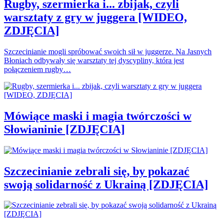
Rugby, szermierka i... zbijak, czyli
warsztaty z gry w juggera [WIDEO,
ZDJĘCIA]
Szczecinianie mogli spróbować swoich sił w juggerze. Na Jasnych
Błoniach odbywały się warsztaty tej dyscypliny, która jest
połączeniem rugby…
Mówiące maski i magia twórczości w
Słowianinie [ZDJĘCIA]
Szczecinianie zebrali się, by pokazać
swoją solidarność z Ukrainą [ZDJĘCIA]