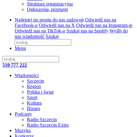
Struktura organizacyjna
Ogłoszenia, przetargi
Najlepiej po prostu do nas zadzwoń
Odwiedź nas na
Facebook-u
Odwiedź nas na X
Odwiedź nas na Instagram-ie
Odwiedź nas na TikTok-u
Szukaj nas na Spotify
Wyślij do
nas wiadomość
Szukaj
Menu
510 777 222
Wiadomości
Szczecin
Region
Polska i świat
Sport
Kultura
Biznes
Podcasty
Radio Szczecin
Radio Szczecin Extra
Muzyka
Konkursy