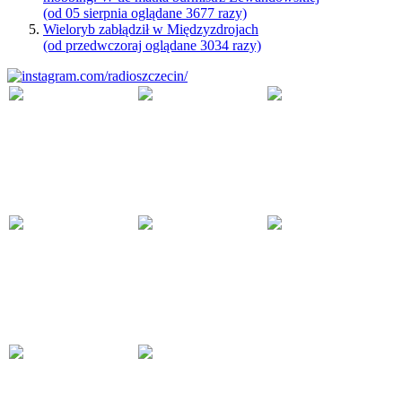
(od 05 sierpnia oglądane 3677 razy)
Wieloryb zabłądził w Międzyzdrojach
(od przedwczoraj oglądane 3034 razy)