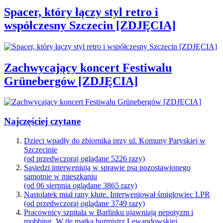
Spacer, który łączy styl retro i
współczesny Szczecin [ZDJĘCIA]
Zachwycający koncert Festiwalu
Grünebergów [ZDJĘCIA]
Najczęściej czytane
Dzieci wpadły do zbiornika przy ul. Komuny Paryskiej w
Szczecinie
(od przedwczoraj oglądane 5226 razy)
Sąsiedzi interweniują w sprawie psa pozostawionego
samotnie w mieszkaniu
(od 06 sierpnia oglądane 3865 razy)
Nastolatek miał rany kłute. Interweniował śmigłowiec LPR
(od przedwczoraj oglądane 3749 razy)
Pracownicy szpitala w Barlinku ujawniają nepotyzm i
mobbing. W tle matka burmistrz Lewandowskiej