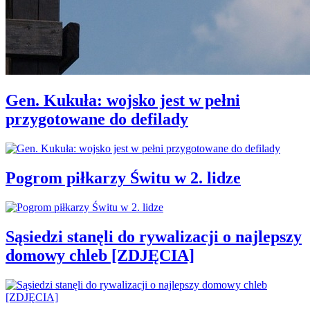
Gen. Kukuła: wojsko jest w pełni
przygotowane do defilady
Pogrom piłkarzy Świtu w 2. lidze
Sąsiedzi stanęli do rywalizacji o najlepszy
domowy chleb [ZDJĘCIA]