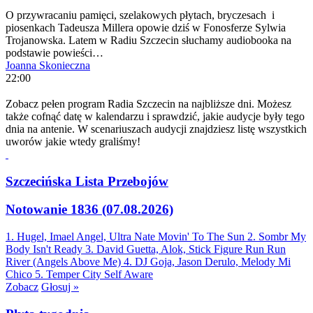
O przywracaniu pamięci, szelakowych płytach, bryczesach i
piosenkach Tadeusza Millera opowie dziś w Fonosferze Sylwia
Trojanowska. Latem w Radiu Szczecin słuchamy audiobooka na
podstawie powieści…
Joanna Skonieczna
22:00
Zobacz pełen program Radia Szczecin na najbliższe dni. Możesz
także cofnąć datę w kalendarzu i sprawdzić, jakie audycje były tego
dnia na antenie. W scenariuszach audycji znajdziesz listę wszystkich
uworów jakie wtedy graliśmy!
Szczecińska Lista Przebojów
Notowanie 1836 (07.08.2026)
1. Hugel, Imael Angel, Ultra Nate
Movin' To The Sun
2. Sombr
My
Body Isn't Ready
3. David Guetta, Alok, Stick Figure
Run Run
River (Angels Above Me)
4. DJ Goja, Jason Derulo, Melody
Mi
Chico
5. Temper City
Self Aware
Zobacz
Głosuj »