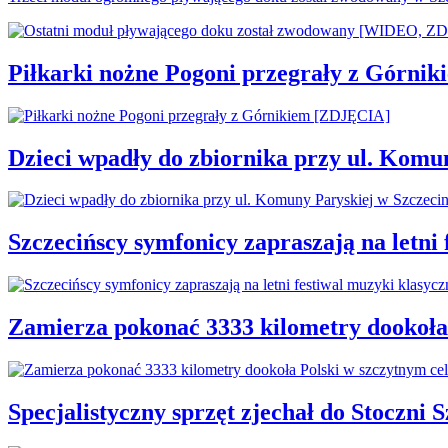
Piłkarki nożne Pogoni przegrały z Górni
Dzieci wpadły do zbiornika przy ul. Komu
Szczecińscy symfonicy zapraszają na letni
Zamierza pokonać 3333 kilometry dookoła
Specjalistyczny sprzęt zjechał do Stoczni