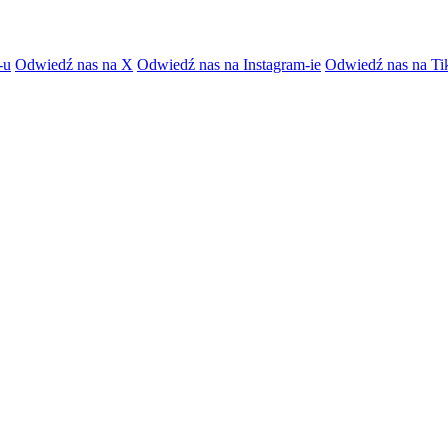
-u
Odwiedź nas na X
Odwiedź nas na Instagram-ie
Odwiedź nas na Ti