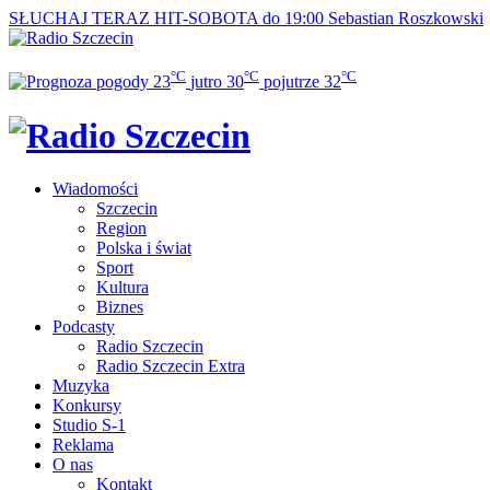
SŁUCHAJ TERAZ
HIT-SOBOTA do 19:00
Sebastian Roszkowski
°C
°C
°C
23
jutro
30
pojutrze
32
Wiadomości
Szczecin
Region
Polska i świat
Sport
Kultura
Biznes
Podcasty
Radio Szczecin
Radio Szczecin Extra
Muzyka
Konkursy
Studio S-1
Reklama
O nas
Kontakt