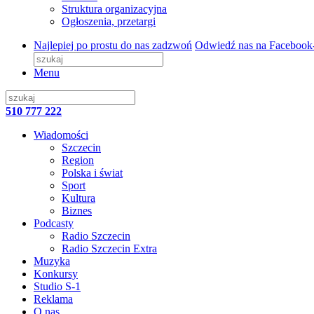
Struktura organizacyjna
Ogłoszenia, przetargi
Najlepiej po prostu do nas zadzwoń
Odwiedź nas na Facebook
Menu
510 777 222
Wiadomości
Szczecin
Region
Polska i świat
Sport
Kultura
Biznes
Podcasty
Radio Szczecin
Radio Szczecin Extra
Muzyka
Konkursy
Studio S-1
Reklama
O nas