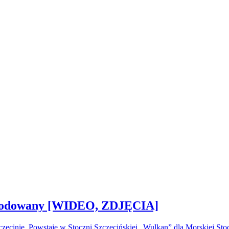
 zwodowany [WIDEO, ZDJĘCIA]
ecinie. Powstaje w Stoczni Szczecińskiej „Wulkan” dla Morskiej S