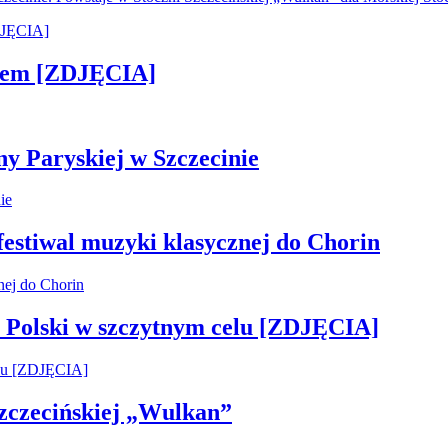
kiem [ZDJĘCIA]
ny Paryskiej w Szczecinie
 festiwal muzyki klasycznej do Chorin
 Polski w szczytnym celu [ZDJĘCIA]
 Szczecińskiej „Wulkan”