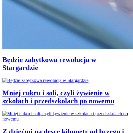
Będzie zabytkowa rewolucja w
Stargardzie
Mniej cukru i soli, czyli żywienie w
szkołach i przedszkolach po nowemu
Z dziećmi na desce kilometr od brzegu i