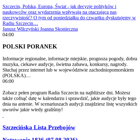
Szczecin, Polska, Europa, Świat - jak decyzje polityków i
naukowców oraz wydarzenia wpływają na otaczającą nas
rzeczywistość? O tym od poniedziałku do czwartku dyskutujemy w
Radiu Szczecin…
Janusz Wilczyński
Joanna Skonieczna
04:00
POLSKI PORANEK
Informacje regionalne, informacje miejskie, prognoza pogody, dobra
muzyka, ciekawe audycje, świetna zabawa, konkursy, nagrody.
Słuchaj przez internet lub w województwie zachodniopomorskiem
(POLSKA)…
06:00
Zobacz pełen program Radia Szczecin na najbliższe dni. Możesz
także cofnąć datę w kalendarzu i sprawdzić, jakie audycje były tego
dnia na antenie. W scenariuszach audycji znajdziesz listę wszystkich
uworów jakie wtedy graliśmy!
Szczecińska Lista Przebojów
Notowanie 1836 (07.08.2026)