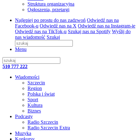
Struktura organizacyjna
Ogłoszenia, przetargi
Najlepiej po prostu do nas zadzwoń
Odwiedź nas na
Facebook-u
Odwiedź nas na X
Odwiedź nas na Instagram-ie
Odwiedź nas na TikTok-u
Szukaj nas na Spotify
Wyślij do
nas wiadomość
Szukaj
Menu
510 777 222
Wiadomości
Szczecin
Region
Polska i świat
Sport
Kultura
Biznes
Podcasty
Radio Szczecin
Radio Szczecin Extra
Muzyka
Konkursy