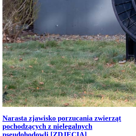
Narasta zjawisko porzucania zwierząt
pochodzących z nielegalnych
pseudohodowli [ZDJĘCIA]