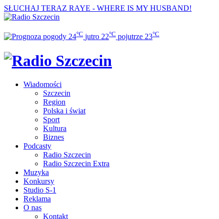
SŁUCHAJ TERAZ
RAYE - WHERE IS MY HUSBAND!
°C
°C
°C
24
jutro
22
pojutrze
23
Wiadomości
Szczecin
Region
Polska i świat
Sport
Kultura
Biznes
Podcasty
Radio Szczecin
Radio Szczecin Extra
Muzyka
Konkursy
Studio S-1
Reklama
O nas
Kontakt