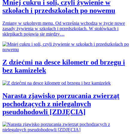
Mniej cukru i soli, czyli żywienie w
szkołach i przedszkolach po nowemu
Zmiany w szkolnym menu. Od września wchodzą w życie nowe
zasady żywienia w szkołach i przedszkolach. W stołówkach i
sklepikach pojawią się między…
Z dziećmi na desce kilometr od brzegu i
bez kamizelek
Narasta zjawisko porzucania zwierząt
pochodzących z nielegalnych
pseudohodowli [ZDJĘCIA]