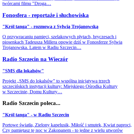
twórcami filmu "Droga…
Fonosfera - reportaże i słuchowiska
"Król tanga" - rozmowa z Sylwią Trojanowską
O przywracaniu pamięci, szelakowych płytach, bryczesach i
piosenkach Tadeusza Millera opowie dziś w Fonosferze Sylwia
Trojanowska. Latem w Radiu Szczecin…
Radio Szczecin na Wieczór
"SMS dla lokalsów"
Projekt „SMS do lokalsów” to wspólna inicjatywa trzech
szczecińskich instytucji kultury: Miejskiego Ośrodka Kultury
w Szczecinie, Domu Kultury…
Radio Szczecin poleca...
"Król tanga" - w Radiu Szczecin
Portowe światła, Zielony kapelusik, Miłość i smutek, Kwiat paproci,
Czy pamiętasz tę noc w Zakopanem - to jedne z wielu utworów