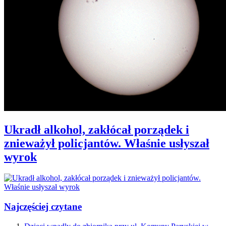
Ukradł alkohol, zakłócał porządek i
znieważył policjantów. Właśnie usłyszał
wyrok
Najczęściej czytane