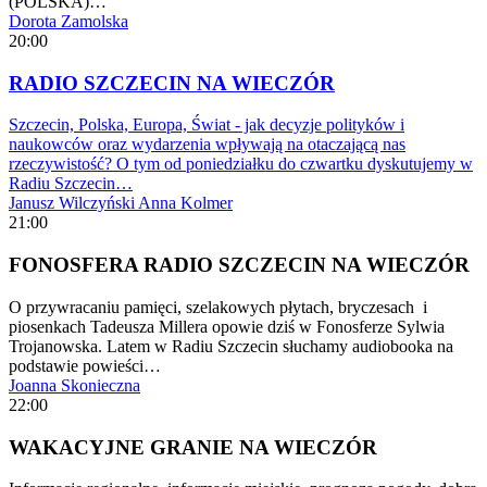
(POLSKA)…
Dorota Zamolska
20:00
RADIO SZCZECIN NA WIECZÓR
Szczecin, Polska, Europa, Świat - jak decyzje polityków i
naukowców oraz wydarzenia wpływają na otaczającą nas
rzeczywistość? O tym od poniedziałku do czwartku dyskutujemy w
Radiu Szczecin…
Janusz Wilczyński
Anna Kolmer
21:00
FONOSFERA RADIO SZCZECIN NA WIECZÓR
O przywracaniu pamięci, szelakowych płytach, bryczesach i
piosenkach Tadeusza Millera opowie dziś w Fonosferze Sylwia
Trojanowska. Latem w Radiu Szczecin słuchamy audiobooka na
podstawie powieści…
Joanna Skonieczna
22:00
WAKACYJNE GRANIE NA WIECZÓR