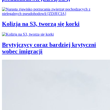
Kolizja na S3, tworzą się korki
Brytyjczycy coraz bardziej krytyczni
wobec imigracji