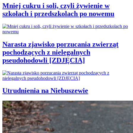
Mniej cukru i soli, czyli żywienie w
szkołach i przedszkolach po nowemu
Narasta zjawisko porzucania zwierząt
pochodzących z nielegalnych
pseudohodowli [ZDJĘCIA]
Utrudnienia na Niebuszewie