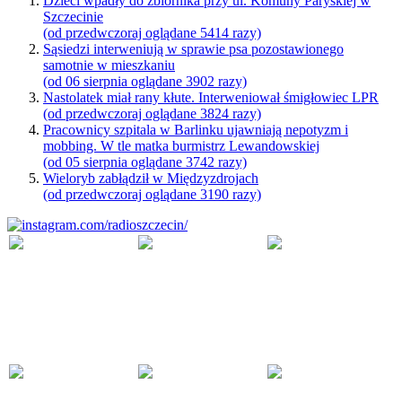
Dzieci wpadły do zbiornika przy ul. Komuny Paryskiej w
Szczecinie
(od przedwczoraj oglądane 5414 razy)
Sąsiedzi interweniują w sprawie psa pozostawionego
samotnie w mieszkaniu
(od 06 sierpnia oglądane 3902 razy)
Nastolatek miał rany kłute. Interweniował śmigłowiec LPR
(od przedwczoraj oglądane 3824 razy)
Pracownicy szpitala w Barlinku ujawniają nepotyzm i
mobbing. W tle matka burmistrz Lewandowskiej
(od 05 sierpnia oglądane 3742 razy)
Wieloryb zabłądził w Międzyzdrojach
(od przedwczoraj oglądane 3190 razy)