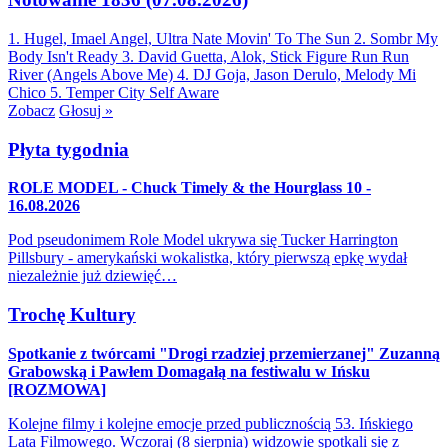
1. Hugel, Imael Angel, Ultra Nate
Movin' To The Sun
2. Sombr
My
Body Isn't Ready
3. David Guetta, Alok, Stick Figure
Run Run
River (Angels Above Me)
4. DJ Goja, Jason Derulo, Melody
Mi
Chico
5. Temper City
Self Aware
Zobacz
Głosuj »
Płyta tygodnia
ROLE MODEL - Chuck Timely & the Hourglass 10 -
16.08.2026
Pod pseudonimem Role Model ukrywa się Tucker Harrington
Pillsbury - amerykański wokalistka, który pierwszą epkę wydał
niezależnie już dziewięć…
Trochę Kultury
Spotkanie z twórcami "Drogi rzadziej przemierzanej" Zuzanną
Grabowską i Pawłem Domagałą na festiwalu w Ińsku
[ROZMOWA]
Kolejne filmy i kolejne emocje przed publicznością 53. Ińskiego
Lata Filmowego. Wczoraj (8 sierpnia) widzowie spotkali się z