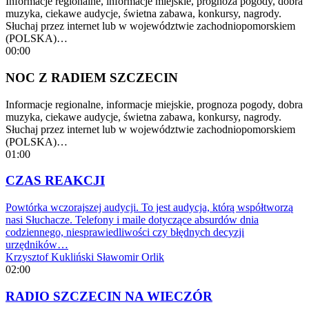
Informacje regionalne, informacje miejskie, prognoza pogody, dobra
muzyka, ciekawe audycje, świetna zabawa, konkursy, nagrody.
Słuchaj przez internet lub w województwie zachodniopomorskiem
(POLSKA)…
00:00
NOC Z RADIEM SZCZECIN
Informacje regionalne, informacje miejskie, prognoza pogody, dobra
muzyka, ciekawe audycje, świetna zabawa, konkursy, nagrody.
Słuchaj przez internet lub w województwie zachodniopomorskiem
(POLSKA)…
01:00
CZAS REAKCJI
Powtórka wczorajszej audycji. To jest audycja, którą współtworzą
nasi Słuchacze. Telefony i maile dotyczące absurdów dnia
codziennego, niesprawiedliwości czy błędnych decyzji
urzędników…
Krzysztof Kukliński
Sławomir Orlik
02:00
RADIO SZCZECIN NA WIECZÓR