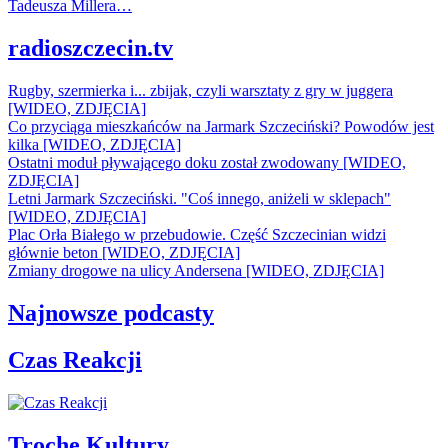
Tadeusza Millera…
radioszczecin.tv
Rugby, szermierka i... zbijak, czyli warsztaty z gry w juggera
[WIDEO, ZDJĘCIA]
Co przyciąga mieszkańców na Jarmark Szczeciński? Powodów jest
kilka [WIDEO, ZDJĘCIA]
Ostatni moduł pływającego doku został zwodowany [WIDEO,
ZDJĘCIA]
Letni Jarmark Szczeciński. "Coś innego, aniżeli w sklepach"
[WIDEO, ZDJĘCIA]
Plac Orła Białego w przebudowie. Część Szczecinian widzi
głównie beton [WIDEO, ZDJĘCIA]
Zmiany drogowe na ulicy Andersena [WIDEO, ZDJĘCIA]
Najnowsze podcasty
Czas Reakcji
Trochę Kultury