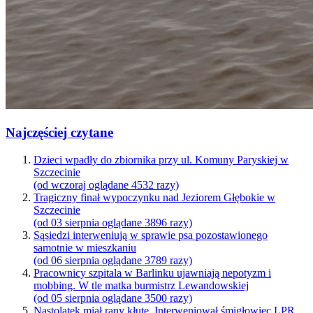
Najczęściej czytane
Dzieci wpadły do zbiornika przy ul. Komuny Paryskiej w
Szczecinie
(od wczoraj oglądane 4532 razy)
Tragiczny finał wypoczynku nad Jeziorem Głębokie w
Szczecinie
(od 03 sierpnia oglądane 3896 razy)
Sąsiedzi interweniują w sprawie psa pozostawionego
samotnie w mieszkaniu
(od 06 sierpnia oglądane 3789 razy)
Pracownicy szpitala w Barlinku ujawniają nepotyzm i
mobbing. W tle matka burmistrz Lewandowskiej
(od 05 sierpnia oglądane 3500 razy)
Nastolatek miał rany kłute. Interweniował śmigłowiec LPR