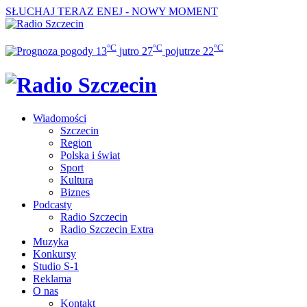
SŁUCHAJ TERAZ
ENEJ - NOWY MOMENT
°C
°C
°C
13
jutro
27
pojutrze
22
Wiadomości
Szczecin
Region
Polska i świat
Sport
Kultura
Biznes
Podcasty
Radio Szczecin
Radio Szczecin Extra
Muzyka
Konkursy
Studio S-1
Reklama
O nas
Kontakt