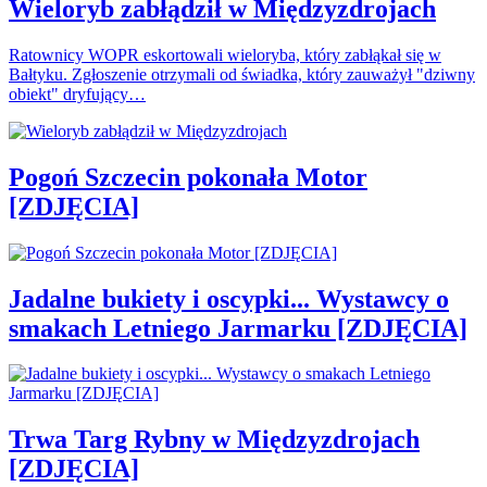
Wieloryb zabłądził w Międzyzdrojach
Ratownicy WOPR eskortowali wieloryba, który zabłąkał się w
Bałtyku. Zgłoszenie otrzymali od świadka, który zauważył "dziwny
obiekt" dryfujący…
Pogoń Szczecin pokonała Motor
[ZDJĘCIA]
Jadalne bukiety i oscypki... Wystawcy o
smakach Letniego Jarmarku [ZDJĘCIA]
Trwa Targ Rybny w Międzyzdrojach
[ZDJĘCIA]