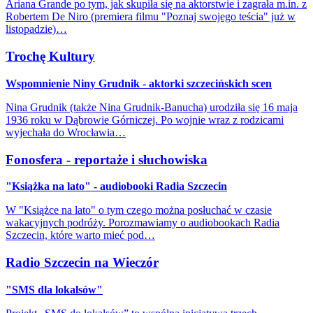
Ariana Grande po tym, jak skupiła się na aktorstwie i zagrała m.in. z
Robertem De Niro (premiera filmu "Poznaj swojego teścia" już w
listopadzie)…
Trochę Kultury
Wspomnienie Niny Grudnik - aktorki szczecińskich scen
Nina Grudnik (także Nina Grudnik-Banucha) urodziła się 16 maja
1936 roku w Dąbrowie Górniczej. Po wojnie wraz z rodzicami
wyjechała do Wrocławia…
Fonosfera - reportaże i słuchowiska
"Książka na lato" - audiobooki Radia Szczecin
W "Książce na lato" o tym czego można posłuchać w czasie
wakacyjnych podróży. Porozmawiamy o audiobookach Radia
Szczecin, które warto mieć pod…
Radio Szczecin na Wieczór
"SMS dla lokalsów"