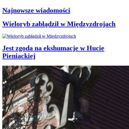
Najnowsze wiadomości
Wieloryb zabłądził w Międzyzdrojach
Jest zgoda na ekshumacje w Hucie
Pieniackiej