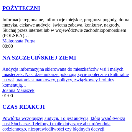
POŻYTECZNI
Informacje regionalne, informacje miejskie, prognoza pogody, dobra
muzyka, ciekawe audycje, świetna zabawa, konkursy, nagrody.
Słuchaj przez internet lub w województwie zachodniopomorskiem
(POLSKA)…
Małgorzata Furga
00:00
NA SZCZECIŃSKIEJ ZIEMI
Audycja informacyjna skierowana do mieszkańców wsi i małych
miasteczek. Nasi dziennikarze pokazują życie społeczne i kulturalne
na wsi, natomiast naukowcy, politycy, związkowcy i rolnicy
komentują…
Joanna Maraszek
01:00
CZAS REAKCJI
Powtórka wczorajszej audycji. To jest audycja, którą współtworzą
nasi Słuchacze. Telefony i maile dotyczące absurdów dnia
codziennego, niesprawiedliwości czy błędnych decyzji