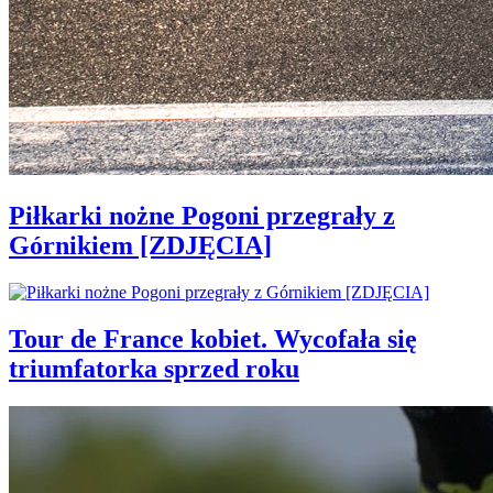
Piłkarki nożne Pogoni przegrały z
Górnikiem [ZDJĘCIA]
Tour de France kobiet. Wycofała się
triumfatorka sprzed roku