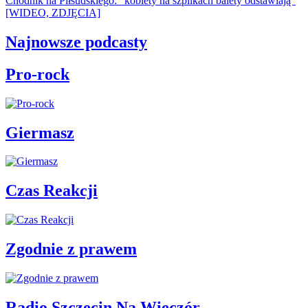
Chodnik na Piłsudskiego: "kobiety na szpilkach balety odstawiają"
[WIDEO, ZDJĘCIA]
Najnowsze podcasty
Pro-rock
Giermasz
Czas Reakcji
Zgodnie z prawem
Radio Szczecin Na Wieczór