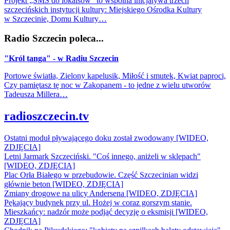
Projekt „SMS do lokalsów” to wspólna inicjatywa trzech
szczecińskich instytucji kultury: Miejskiego Ośrodka Kultury
w Szczecinie, Domu Kultury…
Radio Szczecin poleca...
"Król tanga" - w Radiu Szczecin
Portowe światła, Zielony kapelusik, Miłość i smutek, Kwiat paproci,
Czy pamiętasz tę noc w Zakopanem - to jedne z wielu utworów
Tadeusza Millera…
radioszczecin.tv
Ostatni moduł pływającego doku został zwodowany [WIDEO,
ZDJĘCIA]
Letni Jarmark Szczeciński. "Coś innego, aniżeli w sklepach"
[WIDEO, ZDJĘCIA]
Plac Orła Białego w przebudowie. Część Szczecinian widzi
głównie beton [WIDEO, ZDJĘCIA]
Zmiany drogowe na ulicy Andersena [WIDEO, ZDJĘCIA]
Pękający budynek przy ul. Hożej w coraz gorszym stanie.
Mieszkańcy: nadzór może podjąć decyzję o eksmisji [WIDEO,
ZDJĘCIA]