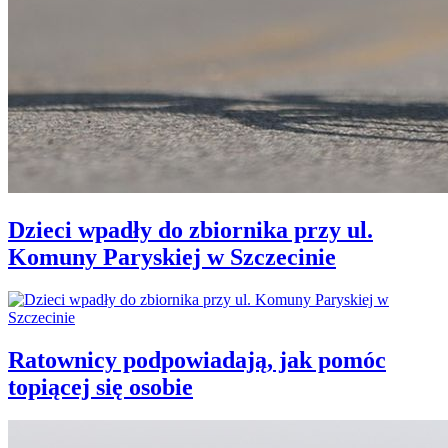
Dzieci wpadły do zbiornika przy ul.
Komuny Paryskiej w Szczecinie
Ratownicy podpowiadają, jak pomóc
topiącej się osobie