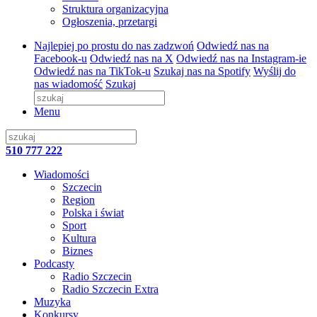
Struktura organizacyjna
Ogłoszenia, przetargi
Najlepiej po prostu do nas zadzwoń
Odwiedź nas na
Facebook-u
Odwiedź nas na X
Odwiedź nas na Instagram-ie
Odwiedź nas na TikTok-u
Szukaj nas na Spotify
Wyślij do
nas wiadomość
Szukaj
Menu
510 777 222
Wiadomości
Szczecin
Region
Polska i świat
Sport
Kultura
Biznes
Podcasty
Radio Szczecin
Radio Szczecin Extra
Muzyka
Konkursy