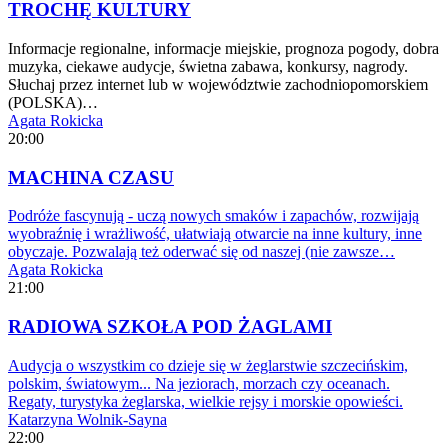
TROCHĘ KULTURY
Informacje regionalne, informacje miejskie, prognoza pogody, dobra
muzyka, ciekawe audycje, świetna zabawa, konkursy, nagrody.
Słuchaj przez internet lub w województwie zachodniopomorskiem
(POLSKA)…
Agata Rokicka
20:00
MACHINA CZASU
Podróże fascynują - uczą nowych smaków i zapachów, rozwijają
wyobraźnię i wrażliwość, ułatwiają otwarcie na inne kultury, inne
obyczaje. Pozwalają też oderwać się od naszej (nie zawsze…
Agata Rokicka
21:00
RADIOWA SZKOŁA POD ŻAGLAMI
Audycja o wszystkim co dzieje się w żeglarstwie szczecińskim,
polskim, światowym... Na jeziorach, morzach czy oceanach.
Regaty, turystyka żeglarska, wielkie rejsy i morskie opowieści.
Katarzyna Wolnik-Sayna
22:00