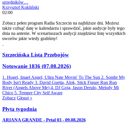
urzędników…
Krzysztof Kukliński
02:00
Zobacz pełen program Radia Szczecin na najbliższe dni. Możesz
także cofnąć datę w kalendarzu i sprawdzić, jakie audycje były tego
dnia na antenie. W scenariuszach audycji znajdziesz listę wszystkich
uworów jakie wtedy graliśmy!
Szczecińska Lista Przebojów
Notowanie 1836 (07.08.2026)
1. Hugel, Imael Angel, Ultra Nate
Movin' To The Sun
2. Sombr
My
Body Isn't Ready
3. David Guetta, Alok, Stick Figure
Run Run
River (Angels Above Me)
4. DJ Goja, Jason Derulo, Melody
Mi
Chico
5. Temper City
Self Aware
Zobacz
Głosuj »
Płyta tygodnia
ARIANA GRANDE - Petal 03 - 09.08.2026