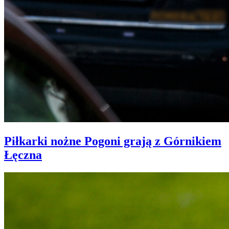
Piłkarki nożne Pogoni grają z Górnikiem
Łęczna