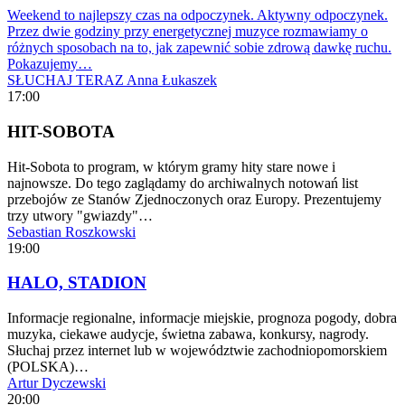
Weekend to najlepszy czas na odpoczynek. Aktywny odpoczynek.
Przez dwie godziny przy energetycznej muzyce rozmawiamy o
różnych sposobach na to, jak zapewnić sobie zdrową dawkę ruchu.
Pokazujemy…
SŁUCHAJ TERAZ
Anna Łukaszek
17:00
HIT-SOBOTA
Hit-Sobota to program, w którym gramy hity stare nowe i
najnowsze. Do tego zaglądamy do archiwalnych notowań list
przebojów ze Stanów Zjednoczonych oraz Europy. Prezentujemy
trzy utwory "gwiazdy"…
Sebastian Roszkowski
19:00
HALO, STADION
Informacje regionalne, informacje miejskie, prognoza pogody, dobra
muzyka, ciekawe audycje, świetna zabawa, konkursy, nagrody.
Słuchaj przez internet lub w województwie zachodniopomorskiem
(POLSKA)…
Artur Dyczewski
20:00