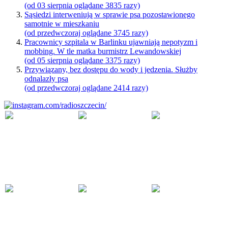
(od 03 sierpnia oglądane 3835 razy)
Sąsiedzi interweniują w sprawie psa pozostawionego
samotnie w mieszkaniu
(od przedwczoraj oglądane 3745 razy)
Pracownicy szpitala w Barlinku ujawniają nepotyzm i
mobbing. W tle matka burmistrz Lewandowskiej
(od 05 sierpnia oglądane 3375 razy)
Przywiązany, bez dostępu do wody i jedzenia. Służby
odnalazły psa
(od przedwczoraj oglądane 2414 razy)