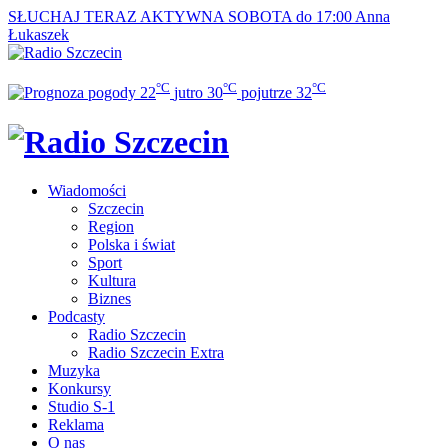
SŁUCHAJ TERAZ
AKTYWNA SOBOTA do 17:00
Anna
Łukaszek
°C
°C
°C
22
jutro
30
pojutrze
32
Wiadomości
Szczecin
Region
Polska i świat
Sport
Kultura
Biznes
Podcasty
Radio Szczecin
Radio Szczecin Extra
Muzyka
Konkursy
Studio S-1
Reklama
O nas