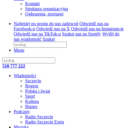
Kontakt
Struktura organizacyjna
Ogłoszenia, przetargi
Najlepiej po prostu do nas zadzwoń
Odwiedź nas na
Facebook-u
Odwiedź nas na X
Odwiedź nas na Instagram-ie
Odwiedź nas na TikTok-u
Szukaj nas na Spotify
Wyślij do
nas wiadomość
Szukaj
Menu
510 777 222
Wiadomości
Szczecin
Region
Polska i świat
Sport
Kultura
Biznes
Podcasty
Radio Szczecin
Radio Szczecin Extra
Muzyka