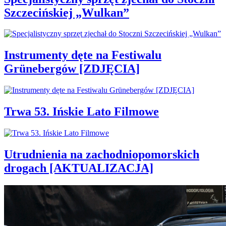
Szczecińskiej „Wulkan”
Instrumenty dęte na Festiwalu
Grünebergów [ZDJĘCIA]
Trwa 53. Ińskie Lato Filmowe
Utrudnienia na zachodniopomorskich
drogach [AKTUALIZACJA]