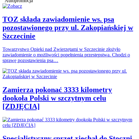
Autopromocja
TOZ składa zawiadomienie ws. psa
pozostawionego przy ul. Zakopiańskiej w
Szczecinie
Towarzystwo Opieki nad Zwierzętami w Szczecinie złożyło
zawiadomienie o możliwości popełnienia przestępstwa. Chodzi o
sprawę pozostawienia psa…
Zamierza pokonać 3333 kilometry
dookoła Polski w szczytnym celu
[ZDJĘCIA]
Specjalistyczny sprzęt zjechał do Stoczni