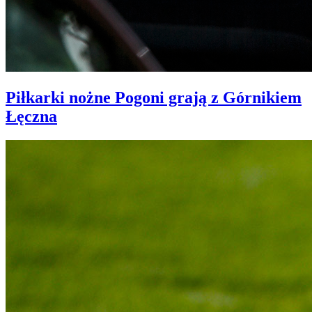
Piłkarki nożne Pogoni grają z Górnikiem
Łęczna