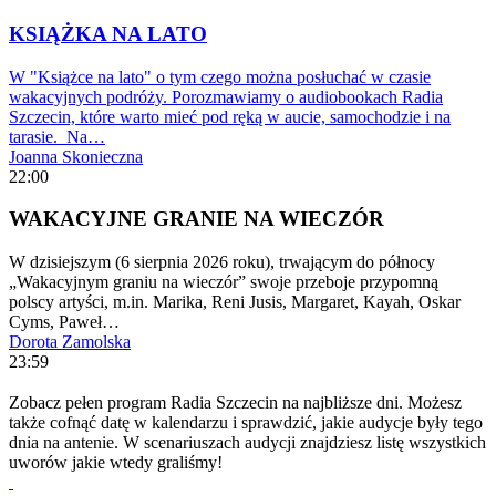
KSIĄŻKA NA LATO
W "Książce na lato" o tym czego można posłuchać w czasie
wakacyjnych podróży. Porozmawiamy o audiobookach Radia
Szczecin, które warto mieć pod ręką w aucie, samochodzie i na
tarasie. Na…
Joanna Skonieczna
22:00
WAKACYJNE GRANIE NA WIECZÓR
W dzisiejszym (6 sierpnia 2026 roku), trwającym do północy
„Wakacyjnym graniu na wieczór” swoje przeboje przypomną
polscy artyści, m.in. Marika, Reni Jusis, Margaret, Kayah, Oskar
Cyms, Paweł…
Dorota Zamolska
23:59
Zobacz pełen program Radia Szczecin na najbliższe dni. Możesz
także cofnąć datę w kalendarzu i sprawdzić, jakie audycje były tego
dnia na antenie. W scenariuszach audycji znajdziesz listę wszystkich
uworów jakie wtedy graliśmy!