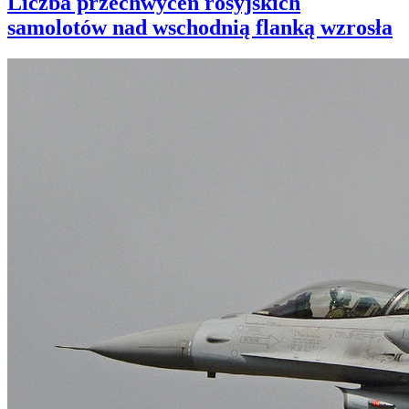
Liczba przechwyceń rosyjskich
samolotów nad wschodnią flanką wzrosła