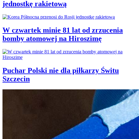
jednostkę rakietową
W czwartek minie 81 lat od zrzucenia
bomby atomowej na Hiroszimę
Puchar Polski nie dla piłkarzy Świtu
Szczecin