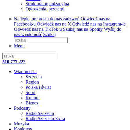
Struktura organizacyjna
Ogłoszenia, przetargi
Najlepiej po prostu do nas zadzwoń
Odwiedź nas na
Facebook-u
Odwiedź nas na X
Odwiedź nas na Instagram-ie
Odwiedź nas na TikTok-u
Szukaj nas na Spotify
Wyślij do
nas wiadomość
Szukaj
Menu
510 777 222
Wiadomości
Szczecin
Region
Polska i świat
Sport
Kultura
Biznes
Podcasty
Radio Szczecin
Radio Szczecin Extra
Muzyka
Konkursy