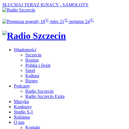
SŁUCHAJ TERAZ
IGNACY - SAMOLOTY
°C
°C
°C
18
jutro
21
pojutrze
24
Wiadomości
Szczecin
Region
Polska i świat
Sport
Kultura
Biznes
Podcasty
Radio Szczecin
Radio Szczecin Extra
Muzyka
Konkursy
Studio S-1
Reklama
O nas
Kontakt