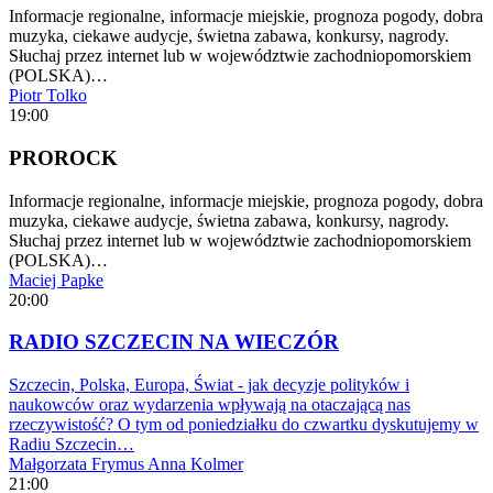
Informacje regionalne, informacje miejskie, prognoza pogody, dobra
muzyka, ciekawe audycje, świetna zabawa, konkursy, nagrody.
Słuchaj przez internet lub w województwie zachodniopomorskiem
(POLSKA)…
Piotr Tolko
19:00
PROROCK
Informacje regionalne, informacje miejskie, prognoza pogody, dobra
muzyka, ciekawe audycje, świetna zabawa, konkursy, nagrody.
Słuchaj przez internet lub w województwie zachodniopomorskiem
(POLSKA)…
Maciej Papke
20:00
RADIO SZCZECIN NA WIECZÓR
Szczecin, Polska, Europa, Świat - jak decyzje polityków i
naukowców oraz wydarzenia wpływają na otaczającą nas
rzeczywistość? O tym od poniedziałku do czwartku dyskutujemy w
Radiu Szczecin…
Małgorzata Frymus
Anna Kolmer
21:00