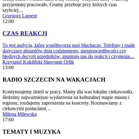
przyjemniej pracowało. Gramy przeboje przy których czas
szybciej…
Grzegorz Lament
12:00
CZAS REAKCJI
To jest audycja, którą współtworzą nasi Słuchacze. Telefony i maile
dotyczące absurdów dnia codziennego, niesprawiedliwości czy
błędnych decyzji urzędników, inspirują nas do reakcji i czynienia…
Krzysztof Kukliński
Sławomir Orlik
13:00
RADIO SZCZECIN NA WAKACJACH
Kontynuujemy dzień w pracy. Mamy dla was lokalne ciekawostki,
śledzimy najważniejsze wydarzenia na kulturalnej mapie miasta i
regionu, rozdajemy zaproszenia na koncerty. Rozmawiamy z
ciekawymi postaciami…
Milena Milewska
17:00
TEMATY I MUZYKA