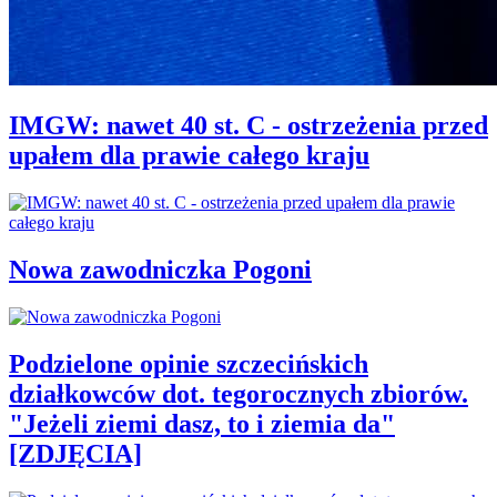
IMGW: nawet 40 st. C - ostrzeżenia przed
upałem dla prawie całego kraju
Nowa zawodniczka Pogoni
Podzielone opinie szczecińskich
działkowców dot. tegorocznych zbiorów.
"Jeżeli ziemi dasz, to i ziemia da"
[ZDJĘCIA]