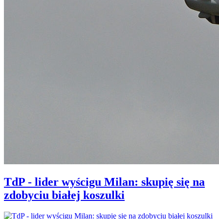
TdP - lider wyścigu Milan: skupię się na
zdobyciu białej koszulki