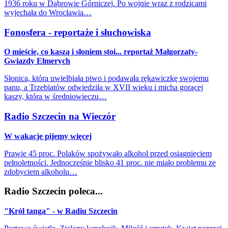
1936 roku w Dąbrowie Górniczej. Po wojnie wraz z rodzicami
wyjechała do Wrocławia…
Fonosfera - reportaże i słuchowiska
O mieście, co kaszą i słoniem stoi... reportaż Małgorzaty-
Gwiazdy Elmerych
Słonica, która uwielbiała piwo i podawała rękawiczkę swojemu
panu, a Trzebiatów odwiedziła w XVII wieku i micha gorącej
kaszy, która w średniowieczu…
Radio Szczecin na Wieczór
W wakacje pijemy więcej
Prawie 45 proc. Polaków spożywało alkohol przed osiągnięciem
pełnoletności. Jednocześnie blisko 41 proc. nie miało problemu ze
zdobyciem alkoholu…
Radio Szczecin poleca...
"Król tanga" - w Radiu Szczecin