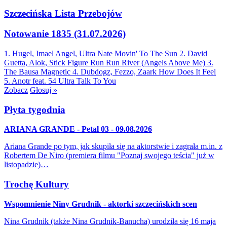
Szczecińska Lista Przebojów
Notowanie 1835 (31.07.2026)
1. Hugel, Imael Angel, Ultra Nate
Movin' To The Sun
2. David
Guetta, Alok, Stick Figure
Run Run River (Angels Above Me)
3.
The Bausa
Magnetic
4. Dubdogz, Fezzo, Zaark
How Does It Feel
5. Anotr feat. 54 Ultra
Talk To You
Zobacz
Głosuj »
Płyta tygodnia
ARIANA GRANDE - Petal 03 - 09.08.2026
Ariana Grande po tym, jak skupiła się na aktorstwie i zagrała m.in. z
Robertem De Niro (premiera filmu "Poznaj swojego teścia" już w
listopadzie)…
Trochę Kultury
Wspomnienie Niny Grudnik - aktorki szczecińskich scen
Nina Grudnik (także Nina Grudnik-Banucha) urodziła się 16 maja