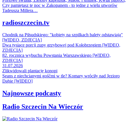
Portowe światła, Zielony kapelusik, Miłość i smutek, Kwiat paproci,
Czy pamiętasz tę noc w Zakopanem - to jedne z wielu utworów
Tadeusza Millera…
radioszczecin.tv
Chodnik na Piłsudskiego: "kobiety na szpilkach balety odstawiają"
[WIDEO, ZDJĘCIA]
Dwa tysiące porcji zupy grzybowej pod Kołobrzegiem [WIDEO,
ZDJECIA]
82. rocznica wybuchu Powstania Warszawskiego [WIDEO,
ZDJĘCIA]
31.07.2026
Zlikwidowali plantację konopi
Seans z niechcianymi gośćmi w tle? Komary wróciły nad Jezioro
Dąbie [WIDEO]
Najnowsze podcasty
Radio Szczecin Na Wieczór