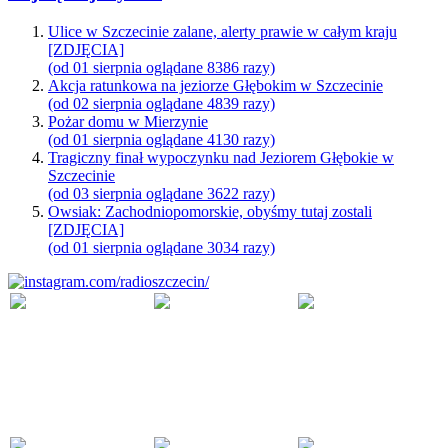
Ulice w Szczecinie zalane, alerty prawie w całym kraju
[ZDJĘCIA]
(od 01 sierpnia oglądane 8386 razy)
Akcja ratunkowa na jeziorze Głębokim w Szczecinie
(od 02 sierpnia oglądane 4839 razy)
Pożar domu w Mierzynie
(od 01 sierpnia oglądane 4130 razy)
Tragiczny finał wypoczynku nad Jeziorem Głębokie w
Szczecinie
(od 03 sierpnia oglądane 3622 razy)
Owsiak: Zachodniopomorskie, obyśmy tutaj zostali
[ZDJĘCIA]
(od 01 sierpnia oglądane 3034 razy)