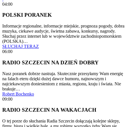
04:00
POLSKI PORANEK
Informacje regionalne, informacje miejskie, prognoza pogody, dobra
muzyka, ciekawe audycje, świetna zabawa, konkursy, nagrody.
Słuchaj przez internet lub w województwie zachodniopomorskiem
(POLSKA)…
SŁUCHAJ TERAZ
06:00
RADIO SZCZECIN NA DZIEŃ DOBRY
Nasz poranek dobrze nastraja. Skutecznie przesyłamy Wam energię
na falach eteru dzięki dużej dawce humoru, najnowszym i
najciekawszym doniesieniom z miasta, regionu, kraju i świata. Nie
brakuje…
Robert Bochenko
09:00
RADIO SZCZECIN NA WAKACJACH
O tej porze do słuchania Radia Szczecin dołączają kolejne sklepy,
firmy, biura i wielkie hale, a my robimy wszystko żeby Wam się